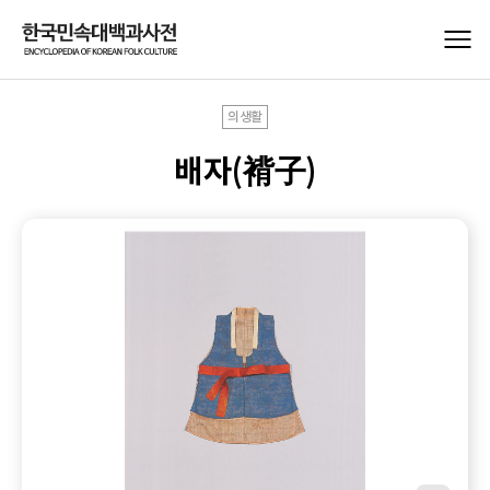
의생활
배자(褙子)