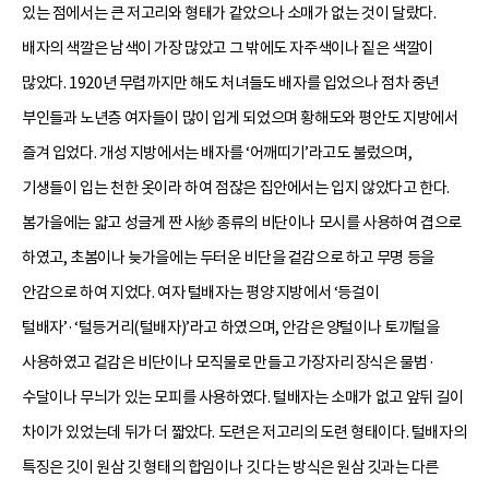
있는 점에서는 큰 저고리와 형태가 같았으나 소매가 없는 것이 달랐다.
배자의 색깔은 남색이 가장 많았고 그 밖에도 자주색이나 짙은 색깔이
많았다. 1920년 무렵까지만 해도 처녀들도 배자를 입었으나 점차 중년
부인들과 노년층 여자들이 많이 입게 되었으며 황해도와 평안도 지방에서
즐겨 입었다. 개성 지방에서는 배자를 ‘어깨띠기’라고도 불렀으며,
기생들이 입는 천한 옷이라 하여 점잖은 집안에서는 입지 않았다고 한다.
봄가을에는 얇고 성글게 짠 사紗 종류의 비단이나 모시를 사용하여 겹으로
하였고, 초봄이나 늦가을에는 두터운 비단을 겉감으로 하고 무명 등을
안감으로 하여 지었다. 여자 털배자는 평양 지방에서 ‘등걸이
털배자’·‘털등거리(털배자)’라고 하였으며, 안감은 양털이나 토끼털을
사용하였고 겉감은 비단이나 모직물로 만들고 가장자리 장식은 물범·
수달이나 무늬가 있는 모피를 사용하였다. 털배자는 소매가 없고 앞뒤 길이
차이가 있었는데 뒤가 더 짧았다. 도련은 저고리의 도련 형태이다. 털배자의
특징은 깃이 원삼 깃 형태의 합임이나 깃 다는 방식은 원삼 깃과는 다른