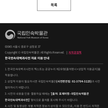
목록
03045 서울시 종로구 삼청로 37
Copyright © 국립민속박물관. All Rights Reserved.
|
저작권정책
한국민속대백과사전 자료 이용 안내
1. 한국민속대백과사전의 텍스트는 공공누리 제2유형(출처명시+상업적 이용금지)을
적용합니다.
(사전편찬팀: 02-3704-3225)
2. 상업적 이용이 필요하시면 국립민속박물관
과 사전
협의하시기 바랍니다.
[출처: 표제어명–국립민속박물관
3. 사전의 내용을 인용·활용하실 때에는 '
한국민속대백과사전]
' 형식으로 출처를 표시해 주시기 바랍니다.
4. 사진 및 동영상은 개별 저작권 정보가 상이할 수 있으므로, 이용 전 반드시 저작권