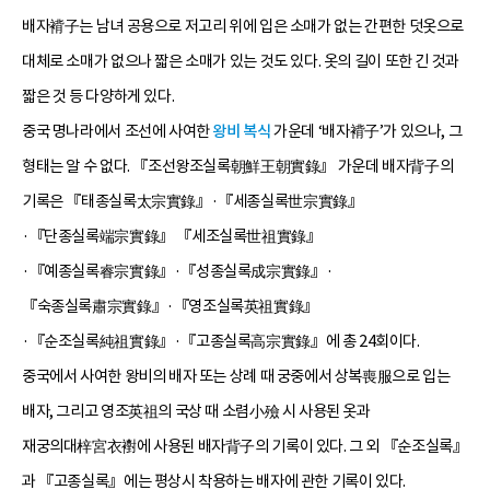
배자褙子는 남녀 공용으로 저고리 위에 입은 소매가 없는 간편한 덧옷으로
대체로 소매가 없으나 짧은 소매가 있는 것도 있다. 옷의 길이 또한 긴 것과
짧은 것 등 다양하게 있다.
중국 명나라에서 조선에 사여한
왕비 복식
가운데 ‘배자褙子’가 있으나, 그
형태는 알 수 없다. 『조선왕조실록朝鮮王朝實錄』 가운데 배자背子의
기록은 『태종실록太宗實錄』·『세종실록世宗實錄』
·『단종실록端宗實錄』 『세조실록世祖實錄』
·『예종실록睿宗實錄』·『성종실록成宗實錄』·
『숙종실록肅宗實錄』·『영조실록英祖實錄』
·『순조실록純祖實錄』·『고종실록高宗實錄』에 총 24회이다.
중국에서 사여한 왕비의 배자 또는 상례 때 궁중에서 상복喪服으로 입는
배자, 그리고 영조英祖의 국상 때 소렴小殮 시 사용된 옷과
재궁의대梓宮衣襨에 사용된 배자背子의 기록이 있다. 그 외 『순조실록』
과 『고종실록』에는 평상시 착용하는 배자에 관한 기록이 있다.