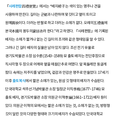
『
사례편람
四禮便覽』에서는 “배자褙子는 색이 있는 명주나 견을
사용하여 만든다. 길이는 군裙과 나란하며 맞깃이고 옆이 트이고
원몌圓袂이다. 더러는 반팔로 하고 더러는 소매가 없다. 오례의五禮儀에
본국本國의 몽두의蒙頭衣라 한다.”라고 하였다. 『사례편람』에 기록된
배자는 소매가 짧거나 없는 긴 길이의 조끼와 같은 형태임을 알 수 있다.
그러나 긴 길이 배자의 실물은 남아 있지 않다. 조선 전기 유물로
경기도박물관 소장 심수륜(1543~1589) 묘 출토 배자는 전단후장으로
직사각형 두 장으로 어깨와 옆을 매듭단추로 여몄다. 앞 목둘레만 둥글게
팠다. 속에는 저주지를 넣었으며, 겉감과 안감은 명주로 만들었다. 17세기
이후
출토복식
에서 짧은 소매가 있는, 원삼 깃 형태의 배자가 수습된다.
단국대학교 석주선기념박물관 소장 밀창군 이직李樴(1677~1746) 묘
출토 배자, 경기도박물관 소장 의원군 이혁李爀(1661~1722) 배자 등이
있다. 의원군 이혁의 묘에서는 짧은 소매가 있는 것, 소매가 없는 것, 방령형
깃이 달린 것의 다양한 형태와 크기의 배자가 수습되었다. 단국대학교