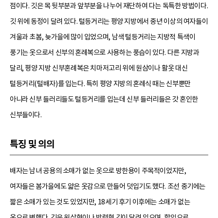
점이다. 깃은 목 뒷부분과 앞부분을 나누어 재단하여 다는 독특한 방법이다.
깃 위에 동정이 달려 있다. 털등거리는 평양 지방에서 중년 이상의 여자들이
겨울과 초봄, 늦가을에 많이 입었으며, 남색 털등거리는 지방적 특색이
풍기는 옷으로서 신부의 혼례복으로 사용하는 풍습이 있다. 다른 지방과
달리, 평양 지방 신부혼례복은 치마저고리 위에 원삼이나 활옷 대신
털등거리(털배자)를 입는다. 특히 평양 지방의 혼례식 때는 신부뿐만
아니라 신부 들러리들도 털등거리를 입는데 신부 들러리들은 갓 혼인한
신부들이다.
특징 및 의의
배자는 남녀 공용의 소매가 없는 옷으로 방한용이 주목적이었지만,
여자들은 봄가을에도 얇은 옷감으로 만들어 덧입기도 했다. 조선 중기에는
짧은 소매가 있는 것도 있었지만, 18세기 후기 이후에는 소매가 없는
옷으로 변했다. 깃은 원삼형이나 방령형 깃이 달려 있으며, 합임으로