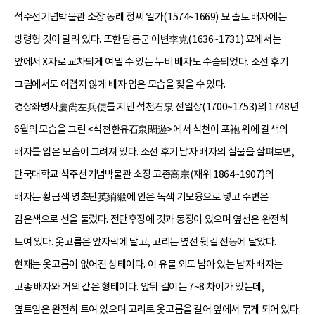
석주선기념박물관 소장 동래 정씨 일가(1574~1669) 묘 출토 배자에는
방령형 깃이 달려 있다. 또한 탐릉군 이변李覍(1636~1731) 묘에서는
앞에서 X자로 교차되게 여밀 수 있는 누비 배자도 수습되었다. 조선 후기
그림에서도 어렵지 않게 배자 입은 모습을 찾을 수 있다.
경상좌병사慶尙左兵使를 지낸 석천石泉 전일상(1700~1753)의 1748년
6월의 모습을 그린 <석천한유石泉閑遊>에서 석천이 포袍 위에 갈색의
배자를 입은 모습이 그려져 있다. 조선 후기 남자 배자의 실물을 살펴보면,
단국대학교 석주선기념박물관 소장 고종高宗(재위 1864~1907)의
배자는 황금색 영초단英綃緞에 안은 녹색 기모융으로 넣고 주변은
검은색으로 선을 둘렀다. 전단후장에 깃과 동정이 있으며 옆선은 완전히
트여 있다. 옷고름은 앞자락에 달고, 고리는 옆선 뒷길 전동에 달았다.
현재는 옷고름이 없어진 상태이다. 이 유물 외도 남아 있는 남자 배자는
고종 배자와 거의 같은 형태이다. 앞뒤 길이는 7~8 차이가 있는데,
옆트임은 완전히 트여 있으며 고리로 옷고름을 걸어 앞에서 묶게 되어 있다.