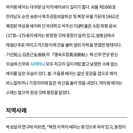
여자용 배자는 대부분 남자의 배자보다 길이가 짧다. 보물 제1660호
전라남도 순천 송광사 목조관음보살좌상 및 복장 유물 가운데 1662년
복장된 여성용 배자와 단국대학교 석주선기념박물관 소장 파평 윤씨
(1735~1754)의 배자는 방령형 깃에 동정이 달려 있고, 앞중심에서
매듭단추로 여미고 겨드랑이에 끈을 붙여 앞뒤 자락을 연결한 형태이다.
기산箕山 김준근金俊根의 『풍속도첩風俗圖帖』에 신부 큰상 받는
모습에 신부와
시어머니
모두 저고리 길이처럼 짧고 날렵한 소매 없는
배자를 입은 모습이 있다. 봄·가을용 배자는 얇은 옷감을 겹으로 깨끼
바느질하거나 가장자리에 짙은 색 선을 둘러 멋을 내었다. 여자용 배자는
소매는 없으며 원삼 깃에 동정을 달았다.
지역사례
박성실의 연구에 따르면, “북한 지역의 배자는 맞깃으로 되어 있고, 동정이