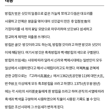
내용
방립方笠은 삿갓의 일종으로 겉은 가늘게 쪼개고 다듬은 대오리를
사용하고 안쪽은 왕골을 엮어 대어 삿갓같이 만든 후 입첨笠詹의
가장자리를 네 개의 꽃잎 모양으로 마무리하여 삿갓보다 섬세하고
정교하게 제작한 외출용 쓰개이다.
방립은 굴갓·방갓이라고도 하는데, 방립형 갓이라고 하면 방갓과 삿갓이
이에 해당된다. 여기서 방갓은 흑죽방립과 백색방립의 색으로 구별된다.
방립의 쓰임새는 시대에 따라 달라서 신라와 백제시대에는 일반인이 모두
일상에서 사용하였다고 해서 나제립이라고도 하였다. 여복輿服 관복에
관한 규정으로는 『고려사高麗史』에서 1362년(공민왕 11)에 대언大言,
반주班主 이상에게 모두 흑초방립을 쓰라고 하였다. 1375년(우왕 원년)
에는 각 사司의 서리胥吏들에게 흰 방립을 쓰라고 하여 관직의 서열에 따라
흑색과 백색을 구분하여 사용하였으며 직물이 사용된 기록도 볼 수 있다.
방립은 조선시대에 그 쓰임새가 변하게 된다.