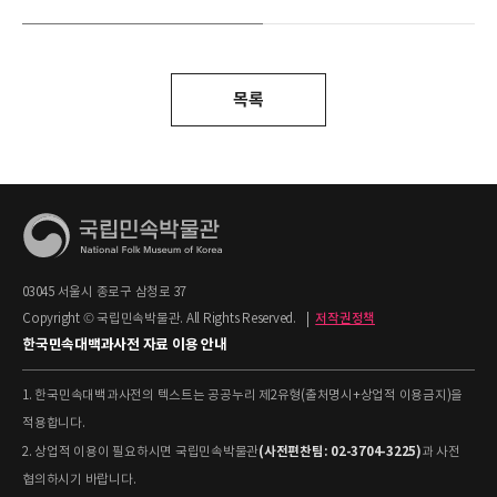
목록
03045 서울시 종로구 삼청로 37
Copyright © 국립민속박물관. All Rights Reserved.
|
저작권정책
한국민속대백과사전 자료 이용 안내
1. 한국민속대백과사전의 텍스트는 공공누리 제2유형(출처명시+상업적 이용금지)을
적용합니다.
(사전편찬팀: 02-3704-3225)
2. 상업적 이용이 필요하시면 국립민속박물관
과 사전
협의하시기 바랍니다.