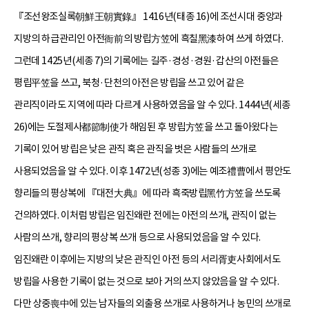
『조선왕조실록朝鮮王朝實錄』 1416년(태종 16)에 조선시대 중앙과
지방의 하급관리인 아전衙前의 방립方笠에 흑칠黑漆하여 쓰게 하였다.
그런데 1425년(세종 7)의 기록에는 길주·경성·경원·갑산의 아전들은
평립平笠을 쓰고, 북청·단천의 아전은 방립을 쓰고 있어 같은
관리직이라도 지역에 따라 다르게 사용하였음을 알 수 있다. 1444년(세종
26)에는 도절제사都節制使가 해임된 후 방립方笠을 쓰고 돌아왔다는
기록이 있어 방립은 낮은 관직 혹은 관직을 벗은 사람들의 쓰개로
사용되었음을 알 수 있다. 이후 1472년(성종 3)에는 예조禮曹에서 평안도
향리들의 평상복에 『대전大典』에 따라 흑죽방립黑竹方笠을 쓰도록
건의하였다. 이처럼 방립은 임진왜란 전에는 아전의 쓰개, 관직이 없는
사람의 쓰개, 향리의 평상복 쓰개 등으로 사용되었음을 알 수 있다.
임진왜란 이후에는 지방의 낮은 관직인 아전 등의 서리胥吏사회에서도
방립을 사용한 기록이 없는 것으로 보아 거의 쓰지 않았음을 알 수 있다.
다만 상중喪中에 있는 남자들의 외출용 쓰개로 사용하거나 농민의 쓰개로