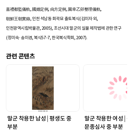
嘉禮都監儀軌, 國婚定例, 尙方定例, 園幸乙卯整理儀軌,
朝鮮王朝實錄, 인천 석남동 회곽묘 출토복식(김미자 외,
인천광역시립박물관, 2005), 조선시대 말군의 실물 제작법에 관한 연구
(정미숙·송미경, 복식57-7, 한국복식학회, 2007).
관련 콘텐츠
말군 착용한 남성 | 평생도 중
말군 착용한 여성 | 신
부분
문종심사 중 부분