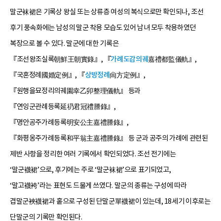
말군袜裙은 기록상 왕실 또는 상류층 여성의 복식으로만 확인되나, 조선
후기 풍속화에는 남성의 말군 착용 모습도 있어 남녀 모두 착용하였던
복장으로 볼 수 있다. 말군에 대한 기록은
『조선왕조실록朝鮮王朝實錄』, 『
가례도감의궤
嘉禮都監儀軌』,
『국혼정례國婚定例』, 『
상방정례
尙方定例』,
『원행을묘정리의궤園幸乙卯整理儀軌』 등과
『연잉군관례등록延礽君冠禮謄錄』,
『명안공주가례등록明安公主嘉禮謄錄』,
『화평옹주가례등록和平翁主嘉禮謄錄』 등 군과 공주의 가례에 관련된
제반 사항을 정리한 여러 기록에서 확인되었다. 조선 전기에는
‘말군襪裙’으로, 후기에는 주로 ‘말군袜裙’으로 표기되었고,
‘말고襪袴’라는 표현도 드물게 쓰였다. 말군의 종류는 구성에 따라
겹말군裌襪裙과 홑으로 구성된 단말군單襪裙이 있는데, 18세기 이후로는
단말군의 기록만 확인된다.