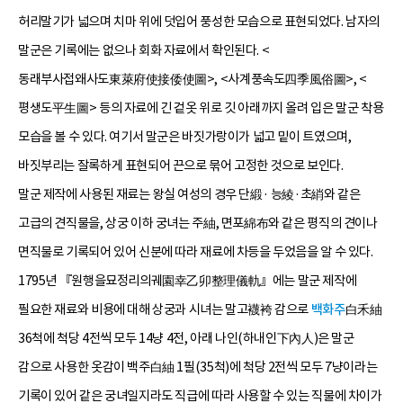
허리말기가 넓으며 치마 위에 덧입어 풍성한 모습으로 표현되었다. 남자의
말군은 기록에는 없으나 회화 자료에서 확인된다. <
동래부사접왜사도東萊府使接倭使圖>, <사계풍속도四季風俗圖>, <
평생도平生圖> 등의 자료에 긴 겉옷 위로 깃 아래까지 올려 입은 말군 착용
모습을 볼 수 있다. 여기서 말군은 바짓가랑이가 넓고 밑이 트였으며,
바짓부리는 잘록하게 표현되어 끈으로 묶어 고정한 것으로 보인다.
말군 제작에 사용된 재료는 왕실 여성의 경우 단緞· 능綾·초綃와 같은
고급의 견직물을, 상궁 이하 궁녀는 주紬, 면포綿布와 같은 평직의 견이나
면직물로 기록되어 있어 신분에 따라 재료에 차등을 두었음을 알 수 있다.
1795년 『원행을묘정리의궤園幸乙卯整理儀軌』에는 말군 제작에
필요한 재료와 비용에 대해 상궁과 시녀는 말고襪袴 감으로
백화주
白禾紬
36척에 척당 4전씩 모두 14냥 4전, 아래 나인(하내인下內人)은 말군
감으로 사용한 옷감이 백주白紬 1필(35척)에 척당 2전씩 모두 7냥이라는
기록이 있어 같은 궁녀일지라도 직급에 따라 사용할 수 있는 직물에 차이가