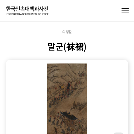
의생활
말군(袜裙)