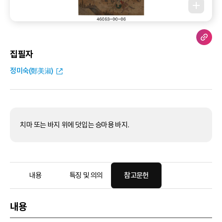
집필자
정미숙(鄭美淑)
치마 또는 바지 위에 덧입는 승마용 바지.
내용
특징 및 의의
참고문헌
내용