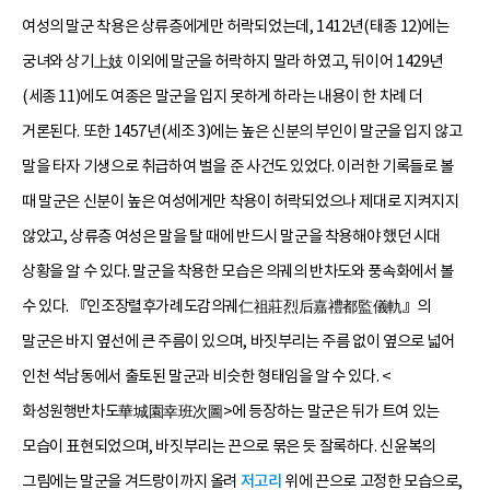
여성의 말군 착용은 상류층에게만 허락되었는데, 1412년(태종 12)에는
궁녀와 상기上妓 이외에 말군을 허락하지 말라 하였고, 뒤이어 1429년
(세종 11)에도 여종은 말군을 입지 못하게 하라는 내용이 한 차례 더
거론된다. 또한 1457년(세조 3)에는 높은 신분의 부인이 말군을 입지 않고
말을 타자 기생으로 취급하여 벌을 준 사건도 있었다. 이러한 기록들로 볼
때 말군은 신분이 높은 여성에게만 착용이 허락되었으나 제대로 지켜지지
않았고, 상류층 여성은 말을 탈 때에 반드시 말군을 착용해야 했던 시대
상황을 알 수 있다. 말군을 착용한 모습은 의궤의 반차도와 풍속화에서 볼
수 있다. 『인조장렬후가례도감의궤仁祖莊烈后嘉禮都監儀軌』의
말군은 바지 옆선에 큰 주름이 있으며, 바짓부리는 주름 없이 옆으로 넓어
인천 석남동에서 출토된 말군과 비슷한 형태임을 알 수 있다. <
화성원행반차도華城園幸班次圖>에 등장하는 말군은 뒤가 트여 있는
모습이 표현되었으며, 바짓부리는 끈으로 묶은 듯 잘록하다. 신윤복의
그림에는 말군을 겨드랑이까지 올려
저고리
위에 끈으로 고정한 모습으로,