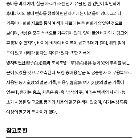
승마용 바지이며, 실물 자료가 조선 전기 유물 단 한 건만이 확인되어
후대까지의 형태 변화를 정확히 판단하기에는 어려움이 있다. 그러나
기록이나 회화 자료를 통하여 색과 재료에는 큰 변화가 없었던 것으로
보이며, 색상은 모두 백색으로 기록되어 있다. 밑이 트인 바지인 개당고와
혼동될 수 있지만, 바지에 비하여 바지폭이 넓고 길이가 길며, 뒤와 밑이
트여 있고 배래가 짧다는 차이가 있다. 또한 기록에
영자백필단纓子白疋鍛과 초록초영구草綠綃纓具 등이 있어 부리를 묶는
끈이 있었을 것으로 추측된다. 또한 승마용 말군 외 궁중행사 때 무용복으로
사용된 동기童妓의 말군 기록, 처용무處容舞 여기女妓의 말군 기록이
있는데, 동기는 홍초, 처용은 홍·흑·남색의 주, 여기는 백색의 사·라·능·
초가 사용된 말군으로 동기와 처용의 말군은 색이 있으며, 여기는 상류층
여성의 말군과 큰 차이가 없다.
참고문헌