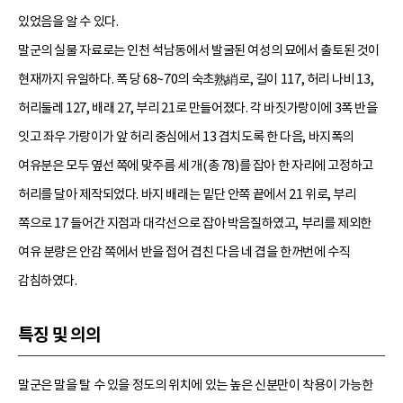
있었음을 알 수 있다.
말군의 실물 자료로는 인천 석남동에서 발굴된 여성의 묘에서 출토된 것이
현재까지 유일하다. 폭 당 68~70의 숙초熟綃로, 길이 117, 허리 나비 13,
허리둘레 127, 배래 27, 부리 21로 만들어졌다. 각 바짓가랑이에 3폭 반을
잇고 좌우 가랑이가 앞 허리 중심에서 13 겹치도록 한 다음, 바지폭의
여유분은 모두 옆선 쪽에 맞주름 세 개(총 78)를 잡아 한 자리에 고정하고
허리를 달아 제작되었다. 바지 배래는 밑단 안쪽 끝에서 21 위로, 부리
쪽으로 17 들어간 지점과 대각선으로 잡아 박음질하였고, 부리를 제외한
여유 분량은 안감 쪽에서 반을 접어 겹친 다음 네 겹을 한꺼번에 수직
감침하였다.
특징 및 의의
말군은 말을 탈 수 있을 정도의 위치에 있는 높은 신분만이 착용이 가능한