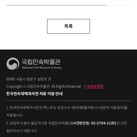
목록
03045 서울시 종로구 삼청로 37
Copyright © 국립민속박물관. All Rights Reserved.
|
저작권정책
한국민속대백과사전 자료 이용 안내
1. 한국민속대백과사전의 텍스트는 공공누리 제2유형(출처명시+상업적 이용금지)을
적용합니다.
(사전편찬팀: 02-3704-3225)
2. 상업적 이용이 필요하시면 국립민속박물관
과 사전
협의하시기 바랍니다.