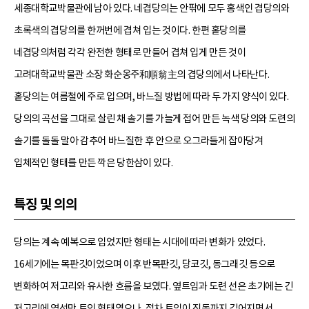
세종대학교박물관에 남아 있다. 네겹당의는 안팎에 모두 홍색인 겹당의와
초록색의 겹당의를 한꺼번에 겹쳐 입는 것이다. 한편 홑당의를
네겹당의처럼 각각 완전한 형태로 만들어 겹쳐 입게 만든 것이
고려대학교박물관 소장 화순옹주和順翁主의 겹당의에서 나타난다.
홑당의는 여름철에 주로 입으며, 바느질 방법에 따라 두 가지 양식이 있다.
당의의 곡선을 그대로 살린 채 솔기를 가늘게 접어 만든 녹색 당의와 도련의
솔기를 돌돌 말아 감추어 바느질한 후 안으로 오그라들게 잡아당겨
입체적인 형태를 만든 깍은 당한삼이 있다.
특징 및 의의
당의는 계속 예복으로 입었지만 형태는 시대에 따라 변화가 있었다.
16세기에는 목판깃이었으며 이후 반목판깃, 당코깃, 동그래깃 등으로
변화하여 저고리와 유사한 흐름을 보였다. 옆트임과 도련 선은 초기에는 긴
저고리에 옆선만 트인 형태였으나, 점차 트임이 진동까지 깊어지면서