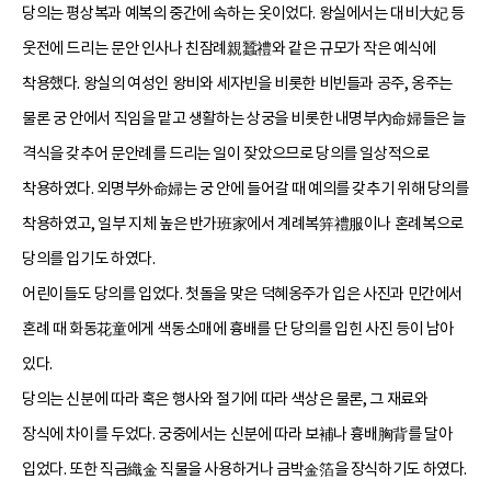
당의는 평상복과 예복의 중간에 속하는 옷이었다. 왕실에서는 대비大妃 등
웃전에 드리는 문안 인사나 친잠례親蠶禮와 같은 규모가 작은 예식에
착용했다. 왕실의 여성인 왕비와 세자빈을 비롯한 비빈들과 공주, 옹주는
물론 궁 안에서 직임을 맡고 생활하는 상궁을 비롯한 내명부內命婦들은 늘
격식을 갖추어 문안례를 드리는 일이 잦았으므로 당의를 일상적으로
착용하였다. 외명부外命婦는 궁 안에 들어갈 때 예의를 갖추기 위해 당의를
착용하였고, 일부 지체 높은 반가班家에서 계례복笄禮服이나 혼례복으로
당의를 입기도 하였다.
어린이들도 당의를 입었다. 첫돌을 맞은 덕혜옹주가 입은 사진과 민간에서
혼례 때 화동花童에게 색동소매에 흉배를 단 당의를 입힌 사진 등이 남아
있다.
당의는 신분에 따라 혹은 행사와 절기에 따라 색상은 물론, 그 재료와
장식에 차이를 두었다. 궁중에서는 신분에 따라 보補나 흉배胸背를 달아
입었다. 또한 직금織金 직물을 사용하거나 금박金箔을 장식하기도 하였다.