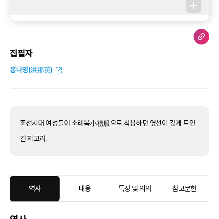
집필자
홍나영(洪那英)
조선시대 여성들이 소례복小禮服으로 착용하던 옆선이 깊게 트인
긴 저고리.
역사
내용
특징 및 의의
참고문헌