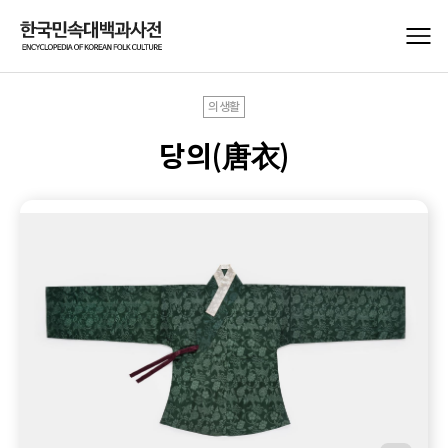
의생활
당의(唐衣)