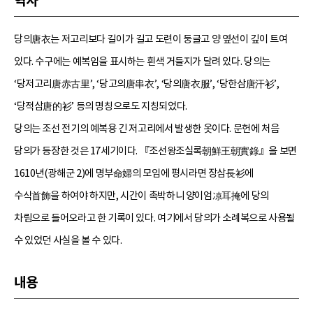
역사
당의唐衣는 저고리보다 길이가 길고 도련이 둥글고 양 옆선이 깊이 트여
있다. 수구에는 예복임을 표시하는 흰색 거들지가 달려 있다. 당의는
‘당저고리唐赤古里’, ‘당고의唐串衣’, ‘당의唐衣服’, ‘당한삼唐汗衫’,
‘당적삼唐的衫’ 등의 명칭으로도 지칭되었다.
당의는 조선 전기의 예복용 긴 저고리에서 발생한 옷이다. 문헌에 처음
당의가 등장한 것은 17세기이다. 『조선왕조실록朝鮮王朝實錄』을 보면
1610년(광해군 2)에 명부命婦의 모임에 평시라면 장삼長衫에
수식首飾을 하여야 하지만, 시간이 촉박하니 양이엄凉耳掩에 당의
차림으로 들어오라고 한 기록이 있다. 여기에서 당의가 소례복으로 사용될
수 있었던 사실을 볼 수 있다.
내용