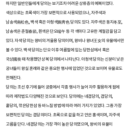
하지만 일반인들에게 당의는 보기조차 어려운 상류층의 예복이었다.
색상으로는 초록색이 가장 보편적으로 사용되었으나, 자주색과
남송색南松色, 백색 혹은 아청색鴉靑色 당의도 있다. 자주색은 동지冬至,
남송색은 춘절春節, 흰색은 단오端午 등 각 색마다 고유한 계절감을 담고
있다. 자색 당의는 왕비의 겨울용 당의이며, 왕비나 왕녀王女의 유물에서만
볼 수 있다. 백색 당의는 단오 이후 여름철에 입는 당한삼에서 혹은
국상國喪 때 착용했던 상복 당의에서 나타난다. 아청색 당의는 신분이 낮은
궁녀들이 왕실 혼례와 같은 중요한 행사에 입었던 것으로 보이며 유물로도
전해진다.
당의는 조선 후기에 들어 궁중에서 각종 행사가 늘어 자주 활용하게 됨에
따라 제작법도 다양해진 것으로 보인다. 당의에는 네겹당의, 겹당의,
홑당의, 깎은당한삼 등 바느질 방법에 따라 여러 가지가 있었다. 그중 가장
보편적인 당의는 겹당의이다. 초록으로 겉을 하고 안은 홍색이며, 자주색
고름을 단다. 네겹당의는 가장 격이 높은 당의였으며, 왕비의 유물이