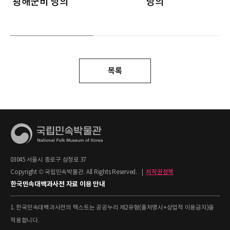
광해군비 당의
당의
목록
03045 서울시 종로구 삼청로 37
Copyright © 국립민속박물관. All Rights Reserved.
|
저작권정책
한국민속대백과사전 자료 이용 안내
1. 한국민속대백과사전의 텍스트는 공공누리 제2유형(출처명시+상업적 이용금지)을
적용합니다.