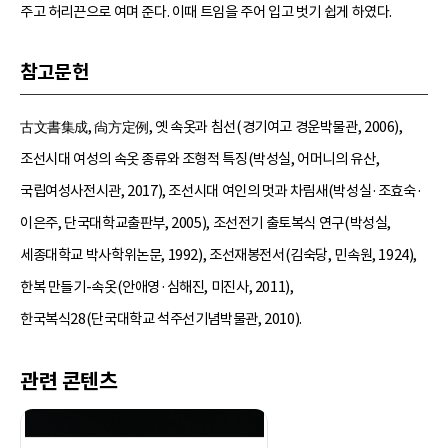
주고 허리끈으로 여며 준다. 이때 트임을 주어 입고 벗기 쉽게 하였다.
참고문헌
古文書集成, 尙方定例, 옛 속옷과 침선(경기여고 경운박물관, 2006),
조선시대 여성의 속옷 종류와 조형적 특징(박성실, 어머니의 유산,
국립여성사전시관, 2017), 조선시대 여인의 멋과 차림새(박성실·조효숙·
이은주, 단국대학교출판부, 2005), 조선전기 출토복식 연구(박성실,
세종대학교 박사학위논문, 1992), 조선재봉전서(김숙당, 민속원, 1924),
한복 만들기-속옷(안애영·심해진, 미진사, 2011),
한국복식28(단국대학교 석주선기념박물관, 2010).
관련 콘텐츠