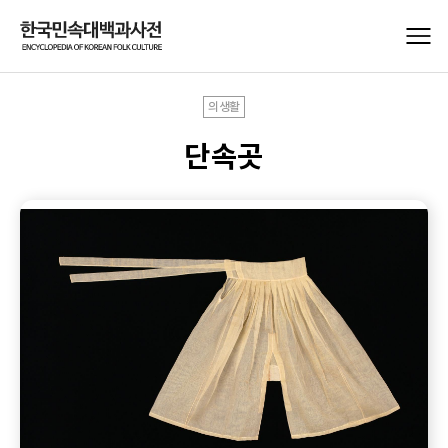
의생활
단속곳