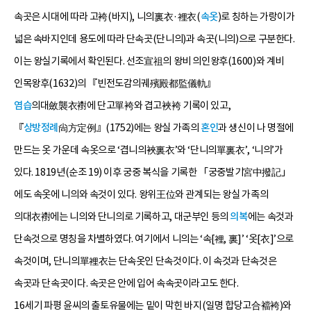
속곳은 시대에 따라 고袴(바지), 니의裏衣·裡衣(
속옷
)로 칭하는 가랑이가
넓은 속바지인데 용도에 따라 단속곳(단니의)과 속곳(니의)으로 구분한다.
이는 왕실기록에서 확인된다. 선조宣祖의 왕비 의인왕후(1600)와 계비
인목왕후(1632)의 『빈전도감의궤殯殿都監儀軌』
염습
의대斂襲衣襨에 단고單袴와 겹고裌袴 기록이 있고,
『
상방정례
尙方定例』(1752)에는 왕실 가족의
혼인
과 생신이 나 명절에
만드는 옷 가운데 속옷으로 ‘겹니의裌裏衣’와 ‘단니의單裏衣’, ‘니의’가
있다. 1819년(순조 19) 이후 궁중 복식을 기록한 「궁중발기宮中撥記」
에도 속옷에 니의와 속것이 있다. 왕위王位와 관계되는 왕실 가족의
의대衣襨에는 니의와 단니의로 기록하고, 대군부인 등의
의복
에는 속것과
단속것으로 명칭을 차별하였다. 여기에서 니의는 ‘속[裡, 裏]’ ‘옷[衣]’으로
속것이며, 단니의單裡衣는 단속옷인 단속것이다. 이 속것과 단속것은
속곳과 단속곳이다. 속곳은 안에 입어 속속곳이라고도 한다.
16세기 파평 윤씨의 출토유물에는 밑이 막힌 바지(일명 합당고合襠袴)와