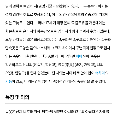
밑이 앞뒤로 트인 바지(일명 개당고開襠袴)가 있다. 이 두 종류의 바지는
겹쳐 입었던 것으로 추정되는데, 이는 의인·인목왕후의 염습의대 기록에
있는 고袴로 보인다. 그러나 17세기 해평 윤씨 묘 출토유물 가운데에는
화문초로 된 홑바지와 화문단으로 된 겹바지가 함께 끼워져 수습되었는데,
모두 바지통이 넓은 합당고이다. 이는 속곳과 단속곳으로 이해된다. 속곳과
단속곳은 모양은 같으나 소재와 그 크기 차이에서 구별되며 안팎으로 겹쳐
입는 속옷임이 확인된다. 「궁중발기」에 의하면
치마
안에 속옷은
일반적으로 단니의(단속것, 합당고), 봉디[奉只](바지, 개당고), 니의
(속것, 합당고)를 함께 입었는데, 단니의는 치마 바로 안에 입어
속치마
의
기능
이 있고, 니의는 안에 입어서 위생적인 기능의 속옷임을 알 수 있다.
특징 및 의의
속옷은 신체 보호와 위생·방한·방서뿐만 아니라 겉옷의 아름다운 자태를