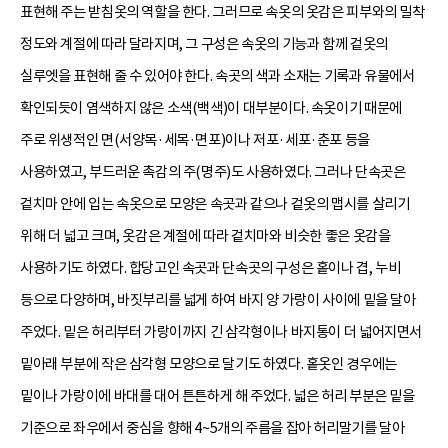
표현해 주는 받침옷의 역할을 한다. 그러므로 속옷의 옷감은 피부와의 밀착
정도와 계절에 따라 달라지며, 그 구성은 속옷의 기능과 함께 겉옷의
실루엣을 표현해 줄 수 있어야 한다. 속곳의 색과 소재는 기록과 유물에서
확인되듯이 염색하지 않은 소색(백색)이 대부분이다. 속옷이기 때문에
주로 위생적인 면(서양목·세목·면포)이나 저포·세포·춘포 등을
사용하였고, 부드러운 촉감의 주(명주)도 사용하였다. 그러나 단속곳은
겉치마 안에 입는 속옷으로 모양은 속곳과 같으나 겉옷의 맵시를 살리기
위해 더 넓고 크며, 옷감은 계절에 따라 겉치마와 비슷한 좋은 옷감을
사용하기도 하였다. 합당고인 속곳과 단속곳의 구성은 홑이나 겹, 누비
등으로 다양하며, 바짓부리를 넓게 하여 바지 양 가랑이 사이에 밑을 달아
주었다. 밑은 허리부터 가랑이까지 긴 삼각형이나 바지통이 더 넓어지면서
밑아래 부분에 작은 삼각형 모양으로 달기도 하였다. 홑옷인 경우에는
밑이나 가랑이에 바대를 대어 튼튼하게 해 주었다. 넓은 허리 부분은 밑을
기준으로 좌우에서 중심을 향해 4~5개의 주름을 잡아 허리말기를 달아