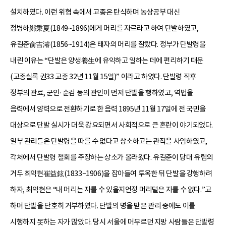
설치하였다. 이런 위협 속에서 고종은 탄식하며 농상공부 대신
정병하鄭秉夏(1849~1896)에게 머리를 자르라고 하여 단발하였고,
유길준俞吉濬(1856~1914)은 태자의 머리를 잘랐다. 정부가 단발령을
내린 이유는 “단발은 양생養生에 유익하고 일하는 데에 편리하기 때문
(고종실록 권33 고종 32년 11월 15일)” 이라고 하였다. 단발령 직후
정부의 관료, 군인·순검 등의 관인이 먼저 단발을 행하였고, 역법을
음력에서 양력으로 전환하기로 한 음력 1895년 11월 17일에 전 국민을
대상으로 단발 실시가 더욱 강요되면서 사회적으로 큰 혼란이 야기되었다.
일부 관리들은 단발령을 따를 수 없다고 상소하고는 관직을 사임하였고,
각처에서 단발령 철회를 주장하는 상소가 올라왔다. 유길준이 당대 유림의
거두 최익현崔益鉉(1833~1906)을 잡아들여 투옥한 뒤 단발을 강행하려
하자, 최익현은 “내 머리는 자를 수 있을지언정 머리털은 자를 수 없다.”고
하며 단발을 단호히 거부하였다. 단발의 명을 받은 관리 중에도 이를
시행하지 못하는 자가 많았다. 당시 서울에 머무르던 지방 사람들은 단발령