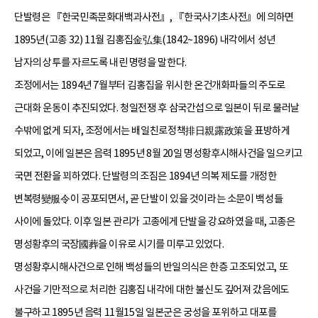
단발령은 『한국민족문화대백과사전』, 『한국사기초사전』에 의하면
1895년(고종 32) 11월 김홍집金弘集(1842~1896) 내각에서 성년
남자의 상투를 자르도록 내린 명령을 말한다.
조정에서는 1894년 7월부터 김홍집을 위시한 온건개화파들의 주도로
근대화 운동이 추진되었다. 청일전쟁 후 삼국간섭으로 일본이 뒤로 물러날
수밖에 없게 되자, 조정에서는 배일친로정책排日親露政策을 표방하게
되었고, 이에 일본은 음력 1895년 8월 20일 명성황후시해사건을 일으키고
국면 전환을 꾀하였다. 단발령의 조짐은 1894년 의복 제도를 개정한
변복령變服令이 공포되면서, 곧 단발이 있을 것이라는 소문이 백성들
사이에 돌았다. 이후 일본 관리가 고종에게 단발을 강요하였을 때, 고종은
명성황후의 국장國葬을 이유로 시기를 미루고 있었다.
명성황후시해사건으로 인해 백성들의 반일의식은 한층 고조되었고, 또
사건을 기만적으로 처리한 김홍집 내각에 대한 불신도 깊어져 갔음에도
불구하고 1895년 음력 11월15일 일본군은 궁성을 포위하고 대포를