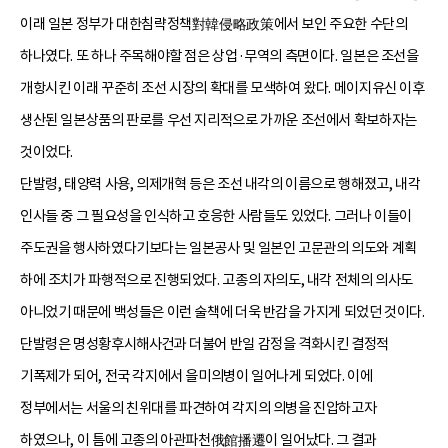
이래 일본 정부가 대한침략정책對韓侵略政策에서 보인 주요한 수단의
하나였다. 또 하나 주목해야할 점은 상업·무역의 측면이다. 일본은 조선을
개항시킨 이래 꾸준히 조선 시장의 확대를 모색하여 왔다. 메이지유신 이후
생산된 일본상품의 판로를 우선 지리적으로 가까운 조선에서 확보하자는
것이었다.
단발령, 태양력 사용, 의제개혁 등은 조선 내각의 이름으로 행해졌고, 내각
인사들 중 그 필요성을 인식하고 호응한 사람들도 있었다. 그러나 이들이
주도권을 행사하였다기보다는 일본공사 및 일본인 고문관의 의도와 계획
하에 조치가 파행적으로 진행되었다. 고종의 자의도, 내각 전체의 의사도
아니었기 때문에 백성들은 이런 술책에 더욱 반감을 가지게 되었던 것이다.
단발령은 명성황후시해사건과 더불어 반일 감정을 격화시킨 결정적
기폭제가 되어, 전국 각지에서 을미의병이 일어나게 되었다. 이에
정부에서는 서울의 친위대를 파견하여 각지의 의병을 진압하고자
하였으나, 이 틈에 고종의 아관파천俄館播遷이 일어났다. 그 결과