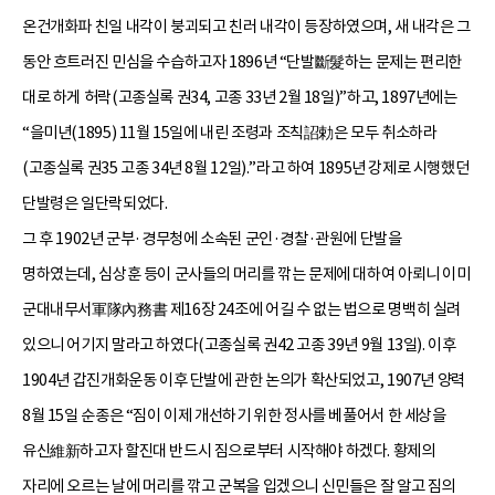
온건개화파 친일 내각이 붕괴되고 친러 내각이 등장하였으며, 새 내각은 그
동안 흐트러진 민심을 수습하고자 1896년 “단발斷髮하는 문제는 편리한
대로 하게 허락(고종실록 권34, 고종 33년 2월 18일)”하고, 1897년에는
“을미년(1895) 11월 15일에 내린 조령과 조칙詔勅은 모두 취소하라
(고종실록 권35 고종 34년 8월 12일).”라고 하여 1895년 강제로 시행했던
단발령은 일단락되었다.
그 후 1902년 군부·경무청에 소속된 군인·경찰·관원에 단발을
명하였는데, 심상훈 등이 군사들의 머리를 깎는 문제에 대하여 아뢰니 이미
군대내무서軍隊內務書 제16장 24조에 어길 수 없는 법으로 명백히 실려
있으니 어기지 말라고 하였다(고종실록 권42 고종 39년 9월 13일). 이후
1904년 갑진개화운동 이후 단발에 관한 논의가 확산되었고, 1907년 양력
8월 15일 순종은 “짐이 이제 개선하기 위한 정사를 베풀어서 한 세상을
유신維新하고자 할진대 반드시 짐으로부터 시작해야 하겠다. 황제의
자리에 오르는 날에 머리를 깎고 군복을 입겠으니 신민들은 잘 알고 짐의