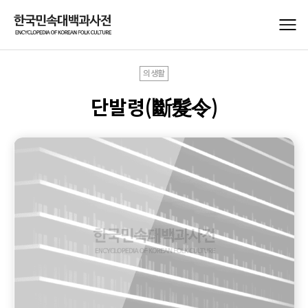
의생활
단발령(斷髮令)