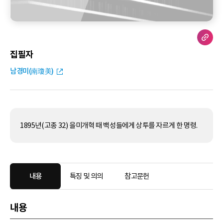
집필자
남경미(南瓊美)
1895년(고종 32) 을미개혁 때 백성들에게 상투를 자르게 한 명령.
내용
특징 및 의의
참고문헌
내용