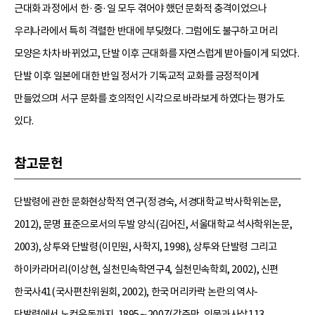
근대화 과정에서 한·중·일 모두 겪어야 했던 문화적 충격이었으나
우리나라에서 특히 격렬한 반대에 부딪혔다. 그럼에도 불구하고 머리
모양은 차차 바뀌었고, 단발 이후 근대화를 자연스럽게 받아들이게 되었다.
단발 이후 일본에 대한 반일 정서가 기독교적 교화를 긍정적이게
만들었으며 서구 문화를 호의적인 시각으로 바라보게 하였다는 평가도
있다.
참고문헌
단발령에 관한 문화현상학적 연구(정경숙, 서경대학교 박사학위논문,
2012), 문명 표준으로서의 두발 양식(김어진, 서울대학교 석사학위논문,
2003), 상투와 단발령(이민원, 사학지, 1998), 상투와 단발령 그리고
하이카라머리(이상현, 실천민속학연구4, 실천민속학회, 2002), 신편
한국사41(국사편찬위원회, 2002), 한국 머리카락 논란의 역사-
단발령에서 노컷운동까지, 1895∼2007(강준만, 인물과사상113,