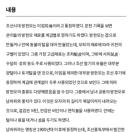
내용
조선시대 방한모는 이엄耳掩이라고 통칭하였다. 문헌 기록을 보면
관리들의 방한모 재료를 계급별로 정하기도 하였다. 방한모는 겹으로
만들거나 안에 동물의 털을 대어 만들었는데, 모피의 재료에 따라 귀천의
구별이 있었다. 그중 가장 고급재료는 초피貂皮이며, 그밖에 서피鼠皮·
수달피·호피 등도 주로 사용되었다. 그러나 조선 말기의 유물은 대부분
양털이나 토끼털을 댄 것으로, 이엄을 제외한 대부분 방한모는 조선 후기에
등장하여 계급에 관계없이 두루 사용되었던 것으로 보인다. 그에 따라
방한모의 종류도 다양해졌음을 알 수 있다. 그중에서 남녀 공용의 방한모로
남바위와 풍차가 있다. 이것은 모자의 뒤 길이가 목덜미까지 내려오는
것으로, 겉감은 비단, 안감은 비단이나 면직물을 사용하였다. 안에는
털이나 융을 대거나 솜을 두기도 하였다.
남바위라는 명칭은 1900년대 이후에 등장하는데, 조선총독부에서 발간한