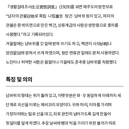
『생활실태조사生活實態調査』(1929)를 보면 제주도의 방한모로
“남자의 관물冠物로 흑립·나립蘿笠·탕건·남바위 등이 있고, 여자의
관물은 흰색의 면으로 만든 백건, 상류계급의 사람은 방한용으로 풍차를
사용했다.”라고 기록되어있다.
겨울철에는 남바위를 갓 밑에 받쳐 쓰기도 하고, 백관이 사모紗帽나
양관梁冠에 받쳐서 쓰게 하였으며, 왕은 면류관 밑에도 받쳐 사용하였다.
노인이나 허약한 사람은 봄철이나 가을에도 춘추용 남바위를 착용했다.
특징 및 의의
남바위의 형태는 위가 뚫려 있고, 아랫부분은 좌·우 동일하게 아래까지 세
단계로 곡선을 이루는 제비꼬리 모양이다. 귀와 머리, 이마를 가리며
가장자리에는 털로 선을 대고, 뒤로 완전히 넘어가도록 길게 만들어
뒷덜미를 덮게 하였다. 추운 날씨에 뺨과 턱을 가리기 위한 볼끼가 따로