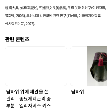
經國大典, 燃藜室記述, 五洲衍文長箋散稿, 우리 옷과 장신구(이경자외,
열화당, 2003), 조선시대 방한모에 관한 연구(김성희, 이화여자대학교
석사학위논문, 2007).
관련 콘텐츠
남바위 위에 제관을 쓴
남바위
관리ㅣ종묘제례관리 중
부분ㅣ엘리자베스 키스