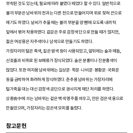
부착된 것도 있는데, 필요에 따라 붙였다 떼었다 할 수 있다. 일반적으로
볼끼 부분은 남바위의 천과는 다른 천으로 만들어지며 위로 젖혀 끈으로
매기도 하였다. 날씨가 추울 때는 볼끼 부분을 양 뺨에 오도록 내려 턱
밑에서 묶어 착용하였다. 겉감은 주로 검정색 단으로 만들 때가 많지만,
젊은 여성용은 자주색이나 남색으로 만들기도 하였다.
가장자리의 털은 흑색, 짙은 밤색 등이 사용되었고, 앞뒤에는 술과 매듭,
산호줄과 비취로 된 보패류가 장식되었다. 술은 분홍이나 진분홍색이
많았다. 또한 여자용 남바위에는 길상문·학문·나비문·봉황문·국화문
등을 금박하여 화려하게 장식하였다. 춘추용 남바위는 가장자리에
털가죽을 대는 대신 검정색 공단으로 경사지게 재단 처리를 하였다.
상중喪中에 쓰는 남바위는 겉은 백색 명주를 씌우고, 안은 검은색 융으로
만들었으며, 가장자리는 검은색 모피를 둘렀다.
참고문헌