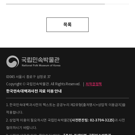
목록
03045 서울시 종로구 삼청로 37
Copyright © 국립민속박물관. All Rights Reserved.
|
저작권정책
한국민속대백과사전 자료 이용 안내
1. 한국민속대백과사전의 텍스트는 공공누리 제2유형(출처명시+상업적 이용금지)을
적용합니다.
(사전편찬팀: 02-3704-3225)
2. 상업적 이용이 필요하시면 국립민속박물관
과 사전
협의하시기 바랍니다.