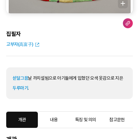
집필자
고부자(高富子)
섣달그믐
날 까치설빔으로 아기들에게 입혔던 오색 옷감으로 지은
두루마기
.
개관
내용
특징 및 의의
참고문헌