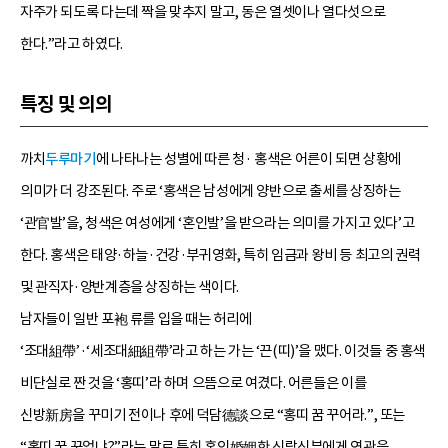
자주가 되도록 다는데 짝을 맞추지 말고, 동은 열셋이나 열다섯으로
한다.”라고 하였다.
특징 및 의의
까치
두루마기
에 나타나는 성별에 따른 청· 홍색은 어른이 되면 상황에
의미가 더 강조된다. 주로 ‘홍색은 남성에게 양반으로 출세를 상징하는
‘관官발’을, 청색은 여성에게 ‘혼인발’을 받으라는 의미를 가지고 있다’고
한다. 홍색은 태양·하늘·건강·부귀영화, 특히 임금과 왕비 등 최고의 권력
및 관직자·양반계층을 상징하는 색이다.
남자들이 일반 포袍 류를 입을 때는 허리에
‘조대組帶’·‘세조대細組帶’라고 하는 가는 ‘끈(띠)’을 맸다. 이것들 중 홍색
비단실로 짠 것을 ‘홍띠’라 하며 으뜸으로 여겼다. 어른들은 이를
신방新房을 꾸미기 전이나 후에 덕담德談으로 “홍띠 꿈 꾸어라.”, 또는
“홍띠 꿈 꾸었냐?”라는 말로 특히 혼인婚姻한 신랑신부에게 연관을