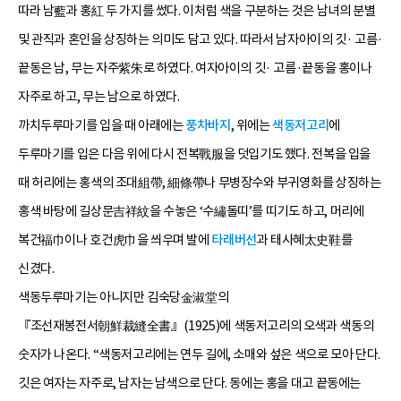
따라 남藍과 홍紅 두 가지를 썼다. 이처럼 색을 구분하는 것은 남녀의 분별
및 관직과 혼인을 상징하는 의미도 담고 있다. 따라서 남자아이의 깃· 고름·
끝동은 남, 무는 자주紫朱로 하였다. 여자아이의 깃· 고름·끝동을 홍이나
자주로 하고, 무는 남으로 하였다.
까치두루마기를 입을 때 아래에는
풍차바지
, 위에는
색동저고리
에
두루마기를 입은 다음 위에 다시 전복戰服을 덧입기도 했다. 전복을 입을
때 허리에는 홍색의 조대組帶, 細條帶나 무병장수와 부귀영화를 상징하는
홍색 바탕에 길상문吉祥紋을 수놓은 ‘수繡돌띠’를 띠기도 하고, 머리에
복건福巾이나 호건虎巾을 씌우며 발에
타래버선
과 태사혜太史鞋를
신겼다.
색동두루마기는 아니지만 김숙당金淑堂의
『조선재봉전서朝鮮裁縫全書』(1925)에 색동저고리의 오색과 색동의
숫자가 나온다. “색동저고리에는 연두 길에, 소매와 섶은 색으로 모아 단다.
깃은 여자는 자주로, 남자는 남색으로 단다. 동에는 홍을 대고 끝동에는