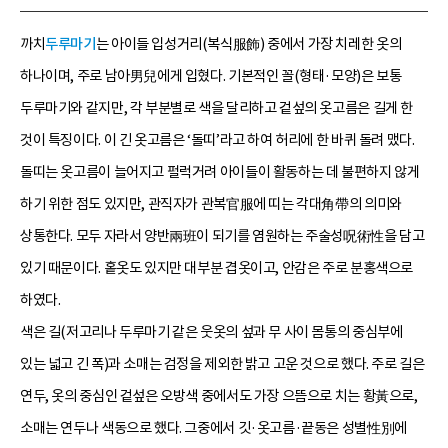
까치
두루마기
는 아이들 입성거리(복식服飾) 중에서 가장 치레한 옷의
하나이며, 주로 남아男兒에게 입혔다. 기본적인 꼴(형태·모양)은 보통
두루마기와 같지만, 각 부분별로 색을 달리하고 겉섶의 옷고름은 길게 한
것이 특징이다. 이 긴 옷고름은 ‘돌띠’라고 하여 허리에 한 바퀴 돌려 맸다.
돌띠는 옷고름이 늘어지고 펄럭거려 아이들이 활동하는 데 불편하지 않게
하기 위한 점도 있지만, 관직자가 관복官服에 띠는 각대角帶의 의미와
상통한다. 모두 자라서 양반兩班이 되기를 염원하는 주술성呪術性을 담고
있기 때문이다. 홑옷도 있지만 대부분 겹옷이고, 안감은 주로 분홍색으로
하였다.
색은 길(저고리나 두루마기 같은 웃옷의 섶과 무 사이 몸통의 중심부에
있는 넓고 긴 폭)과 소매는 검정을 제외한 밝고 고운 것으로 했다. 주로 길은
연두, 옷의 중심인 겉섶은 오방색 중에서도 가장 으뜸으로 치는 황黃으로,
소매는 연두나 색동으로 했다. 그중에서 깃·옷고름·끝동은 성별性別에