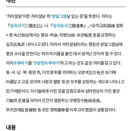
개관
‘까치설빔’이란 까치설날 즉 ‘
섣달그믐
날 입는 옷’을 뜻한다. 까치는
『
삼국사기
三國史記』나 『
삼국유사
三國遺事』, <오작교烏鵲橋 설화
> 등 속신俗信에서는 풍요·벼슬·치병治病·보은報恩 등을 상징하는
길조吉鳥로 나타나고 있다. 따라서 까치설빔이라는 명칭은 섣달그믐날에
좋은 소식을 전한다는 까치의 이름을 붙인 데서 생겨난 것이라 할 수 있다.
까치
두루마기
를 ‘
오방장두루마기
’라고 하는 것도 같은 의미를 담고 있다.
동·서·남·북·중앙 즉, 다섯 방위를 의미하는 오방색五方色은 보기에
아름답고 고운 것이며 사방과 팔방 및 온 우주를 상징하는 색으로 나타나고
있기 때문이다. 아기들에게 이런 옷을 입힘으로써 삼라만상이 가진 좋은
기氣와 운運을 모아서 인간이 염원하는 무병장수無病長壽,
부귀권세富貴權勢 등 모든 영화榮華를 이루고자 했음이 공통점이다.
내용