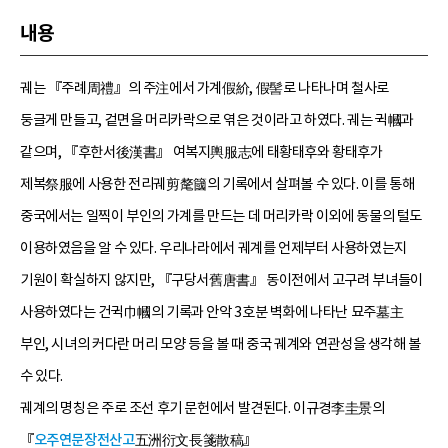
내용
궤는 『주례周禮』의 주注에서 가계假紒, 假髻로 나타나며 철사로
둥글게 만들고, 겉면을 머리카락으로 엮은 것이라고 하였다. 궤는 귁幗과
같으며, 『후한서後漢書』 여복지輿服志에 태황태후와 황태후가
제복祭服에 사용한 전리궤剪氂簂의 기록에서 살펴볼 수 있다. 이를 통해
중국에서는 일찍이 부인의 가계를 만드는 데 머리카락 이외에 동물의 털도
이용하였음을 알 수 있다. 우리나라에서 궤계를 언제부터 사용하였는지
기원이 확실하지 않지만, 『구당서舊唐書』 동이전에서 고구려 부녀들이
사용하였다는 건귁巾幗의 기록과 안악 3호분 벽화에 나타난 묘주墓主
부인, 시녀의 커다란 머리 모양 등을 볼 때 중국 궤계와 연관성을 생각해 볼
수 있다.
궤계의 명칭은 주로 조선 후기 문헌에서 발견된다. 이규경李圭景의
『
오주연문장전산고
五洲衍文長箋散稿』