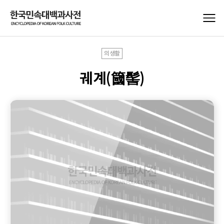
의생활
궤계(簂髻)