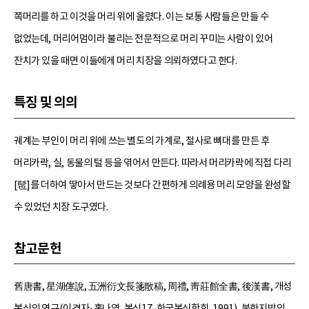
쪽머리를 하고 이것을 머리 위에 올렸다. 이는 보통 사람들은 만들 수
없었는데, 머리어멈이라 불리는 전문적으로 머리 꾸미는 사람이 있어
잔치가 있을 때면 이들에게 머리 치장을 의뢰하였다고 한다.
특징 및 의의
궤계는 부인이 머리 위에 쓰는 별도의 가계로, 철사로 뼈대를 만든 후
머리카락, 실, 동물의 털 등을 엮어서 만든다. 따라서 머리카락에 직접 다리
[髢]를 더하여 땋아서 만드는 것보다 간편하게 의례용 머리 모양을 완성할
수 있었던 치장 도구였다.
참고문헌
舊唐書, 星湖僿說, 五洲衍文長箋散稿, 周禮, 靑莊館全書, 後漢書, 개성
복식의 연구(이경자·홍나영, 복식17, 한국복식학회, 1991), 북한지방의