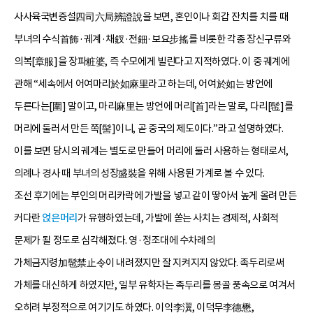
사사육국변증설四司六局辨證說을 보면, 혼인이나 회갑 잔치를 치를 때
부녀의 수식首飾·궤계·채釵·전鈿·보요步搖를 비롯한 각종 장신구류와
의복[章服]을 장파粧婆, 즉 수모에게 빌린다고 지적하였다. 이 중 궤계에
관해 “세속에서 어여마리於如麻里라고 하는데, 어여於如는 방언에
두른다는[圍] 말이고, 마리麻里는 방언에 머리[首]라는 말로, 다리[髢]를
머리에 둘러서 만든 쪽[髻]이니, 곧 중국의 제도이다.”라고 설명하였다.
이를 보면 당시의 궤계는 별도로 만들어 머리에 둘러 사용하는 형태로서,
의례나 경사 때 부녀의 성장盛裝을 위해 사용된 가계로 볼 수 있다.
조선 후기에는 부인의 머리카락에 가발을 넣고 같이 땋아서 높게 올려 만든
커다란
얹은머리
가 유행하였는데, 가발에 쏟는 사치는 경제적, 사회적
문제가 될 정도로 심각해졌다. 영·정조대에 수차례의
가체금지령加髢禁止令이 내려졌지만 잘 지켜지지 않았다. 족두리로써
가체를 대신하게 하였지만, 일부 유학자는 족두리를 몽골 풍속으로 여겨서
오히려 부정적으로 여기기도 하였다. 이익李瀷, 이덕무李德懋,