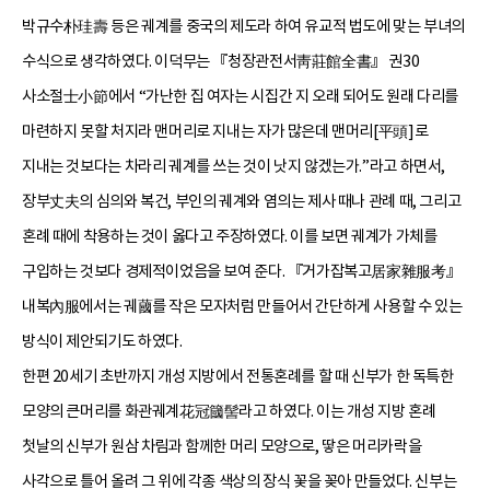
박규수朴珪壽 등은 궤계를 중국의 제도라 하여 유교적 법도에 맞는 부녀의
수식으로 생각하였다. 이덕무는 『청장관전서靑莊館全書』 권30
사소절士小節에서 “가난한 집 여자는 시집간 지 오래 되어도 원래 다리를
마련하지 못할 처지라 맨머리로 지내는 자가 많은데 맨머리[平頭]로
지내는 것보다는 차라리 궤계를 쓰는 것이 낫지 않겠는가.”라고 하면서,
장부丈夫의 심의와 복건, 부인의 궤계와 염의는 제사 때나 관례 때, 그리고
혼례 때에 착용하는 것이 옳다고 주장하였다. 이를 보면 궤계가 가체를
구입하는 것보다 경제적이었음을 보여 준다. 『거가잡복고居家雜服考』
내복內服에서는 궤蔮를 작은 모자처럼 만들어서 간단하게 사용할 수 있는
방식이 제안되기도 하였다.
한편 20세기 초반까지 개성 지방에서 전통혼례를 할 때 신부가 한 독특한
모양의 큰머리를 화관궤계花冠簂髻라고 하였다. 이는 개성 지방 혼례
첫날의 신부가 원삼 차림과 함께한 머리 모양으로, 땋은 머리카락을
사각으로 틀어 올려 그 위에 각종 색상의 장식 꽃을 꽂아 만들었다. 신부는