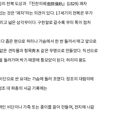
)의 전복 도상과 『진찬의궤進饌儀軌』(1829) 괘자
는 것은 ‘괘자’라는 의견이 있다. 17세기의 전복은 무가
그리고 넓은 삼각무이다. 구한말로 갈수록 무의 폭이 점차
보다 좁은 편으로 허리나 가슴에서 한 번 둘러서 매고 앞으로
 같은 견직물과 청목靑木 같은 무명으로 만들었다. 직선으로
을 돌려가며 박기 때문에 통모양이 된다. 허리띠 용도
비단으로 싼 요대는 가슴에 둘러 조였다. 정조의 대렴의에
조 대 파총의 사급 기록에는
인 비단이나 가죽 또는 종이를 깔아 만들며, 전지에 나갈