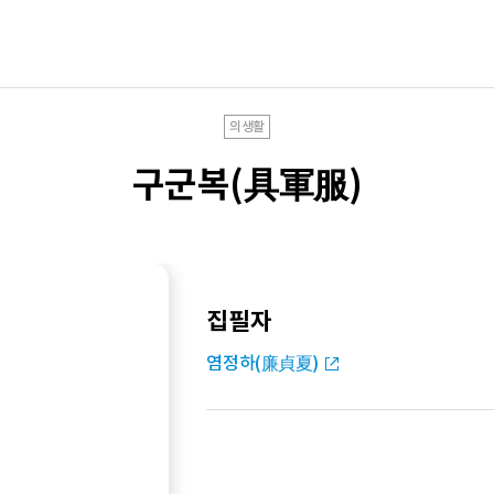
의생활
구군복(具軍服)
집필자
염정하(廉貞夏)