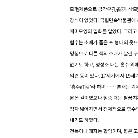
모毛제품으로 공작우孔雀羽·삭모鷺
장식이 없었다. 국립민속박물관에 
매미모양의 밀화를 달았다. 그리고
협수는 소매가 좁은 포 형태의 옷
명칭으로 다른 색의 소매가 달린 
없기도 하고, 영정조 대는 홍수 
의견 등이 있다. 17세기에서 19
‘홍수紅袖’라 하며 …… 본래는 겨
짧은 길이였으나 철종 때는 팔꿈치까
점차 넓어지면서 전체적으로 협수의
내기도 하였다.
전복이나 괘자는 합임이며, 짧은 