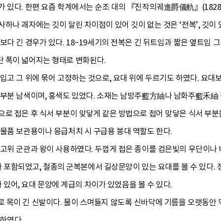
 있다. 한편 요즘 학계에서는 순조 대의 『진작의궤進爵儀軌』(1828
하나 괘자에는 깃이 달린 차이점이 있어 깃이 없는 것은 ‘전복’, 깃이 있
보다 긴 경우가 있다. 18~19세기의 전복은 긴 뒤트임과 짧은 옆트임 
 폭이 넓어지는 형태로 변화된다.
입고 그 위에 묶어 고정하는 것으로, 요대 위에 두르기도 하였다. 요대
대부분 남색이며, 홍색도 있었다. 소재는 남방주藍方紬나 남화주藍禾紬
로 접은 후 식서 부분이 맞닿게 같은 방법으로 접어 맞닿은 식서 부분
물품 보관용이나 응급처치 시 구급용 붕대 역할도 한다.
 고위 군관과 왕이 사용하였다. 두껍게 접은 종이를 검은빛의 우단이나 
되었고, 철종의 군복본에서 길상문양이 있는 요대를 볼 수 있다. 정
, 요대 문양에 계급의 차이가 있었음을 볼 수 있다.
 목이 긴 신발이다. 물이 스며들지 않도록 신바닥에 기름을 오랫동안 먹
용하였다.