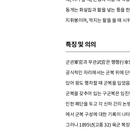
동개는 화살집과 활을 넣는 통을 한
지휘봉이며, 깍지는 활을 쏠 때 
특징 및 의의
군관軍官과 무관武官은 행행行幸할 
공식적인 자리에서는 군복 위에 단
있어 왕도 행차할 때 군복을 입었음을
군복을 갖추어 입는 구군복은 임진
인한 폐단을 두고 각 신하 간의 논
에서 군복 구성에 대한 기록이 나타
그러나 1895년(고종 32) 육군 