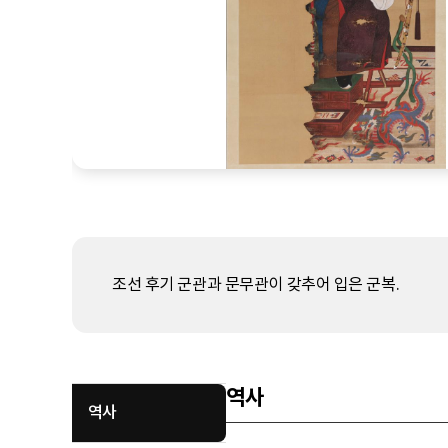
조선 후기 군관과 문무관이 갖추어 입은 군복.
역사
역사