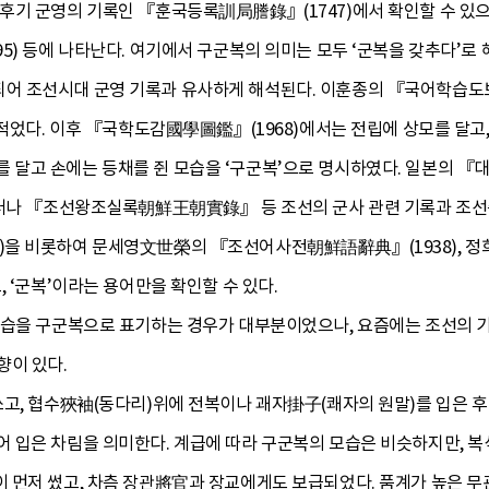
후기 군영의 기록인 『훈국등록訓局謄錄』(1747)에서 확인할 수 있으
95) 등에 나타난다. 여기에서 구군복의 의미는 모두 ‘군복을 갖추다’
 조선시대 군영 기록과 유사하게 해석된다. 이훈종의 『국어학습도보』(
 적었다. 이후 『국학도감國學圖鑑』(1968)에서는 전립에 상모를 달고
달고 손에는 등채를 쥔 모습을 ‘구군복’으로 명시하였다. 일본의 
 그러나 『조선왕조실록朝鮮王朝實錄』 등 조선의 군사 관련 기록과 
)을 비롯하여 문세영文世榮의 『조선어사전朝鮮語辭典』(1938), 정
 ‘군복’이라는 용어만을 확인할 수 있다.
일습을 구군복으로 표기하는 경우가 대부분이었으나, 요즘에는 조선의 
향이 있다.
쓰고, 협수狹袖(동다리)위에 전복이나 괘자掛子(쾌자의 원말)를 입은 
 입은 차림을 의미한다. 계급에 따라 구군복의 모습은 비슷하지만, 복식
 먼저 썼고, 차츰 장관將官과 장교에게도 보급되었다. 품계가 높은 