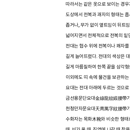
따라서는 같은 옷으로 보이는 경우가
도상에서 전복과 괘자의 형태는 흡사
좁거나, 무가 없이 옆트임이 뒤트임
넓어지면서 전체적으로 전복의 밑단
전대는 협수 위에 전복이나 쾌자를 
길게 늘어뜨렸다. 전대의 색상은 
길게 마름질하여 한쪽 끝을 삼각형으
이외에도 띠 속에 물건을 보관하는 
요대는 전대 아래에 두르는 것으로
금선용문단요대金線龍紋緞腰帶가 포함
천청만자문요대天靑萬字紋腰帶가 있어
수화자는 목화木靴와 비슷한 형태로
때, 비가 올 때, 진영에 나갈 때 착