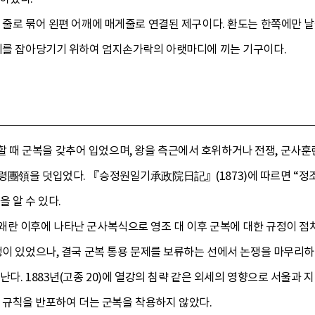
 줄로 묶어 왼편 어깨에 매게줄로 연결된 제구이다. 환도는 한쪽에만 
시위를 잡아당기기 위하여 엄지손가락의 아랫마디에 끼는 기구이다.
때 군복을 갖추어 입었으며, 왕을 측근에서 호위하거나 전쟁, 군사훈
령團領을 덧입었다. 『승정원일기承政院日記』(1873)에 따르면 “정조
 알 수 있다.
왜란 이후에 나타난 군사복식으로 영조 대 이후 군복에 대한 규정이 점
쟁이 있었으나, 결국 군복 통용 문제를 보류하는 선에서 논쟁을 마무리
난다. 1883년(고종 20)에 열강의 침략 같은 외세의 영향으로 서울과
복장 규칙을 반포하여 더는 군복을 착용하지 않았다.