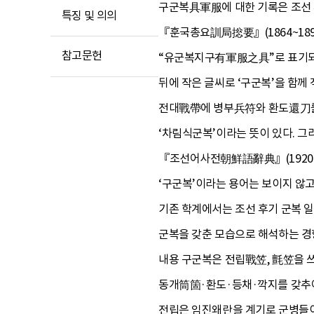
구군복具軍服에 대한 기록은 조선 
특징 및 의의
『훈국총요訓局捴要』(1864~18
참고문헌
“유군복지구有軍服之具”로 표기되어
뒤에 작은 글씨로 ‘구군복’을 함께
전대戰帶에 병부兵符와 환도還刀를 
‘차림식군복’이라는 뜻이 있다.
『조선어사전朝鮮語辭典』(1920
‘구군복’이라는 용어는 보이지 않고,
기존 학계에서는 조선 후기 군복 
군복을 갖춘 모습으로 해석하는 경
내용 구군복은 전립戰笠, 氈笠을 
동개筒箇·환도·등채·깍지를 갖추어
전립은 임진왜란을 계기로 군병들이