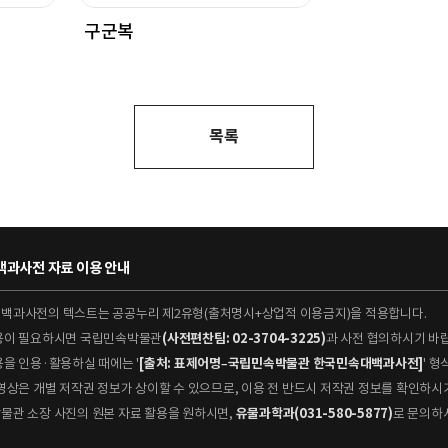
구군복
목록
과사전 자료 이용 안내
대백과사전의 텍스트는 공공누리 제2유형(출처명시+상업적 이용금지)을 적용합니다.
이용이 필요하시면 국립민속박물관
(사전편찬팀: 02-3704-3225)
과 사전 협의하시기 바
용을 인용·활용하실 때에는 '
[출처: 표제어명–국립민속박물관 한국민속대백과사전]
' 
 동영상은 개별 저작권 정보가 상이할 수 있으므로, 이용 전 반드시 저작권 정보를 확인하시
박물관 소장 사진의 원본 자료 활용을 원하시면,
유물과학과(031-580-5877)
로 문의하