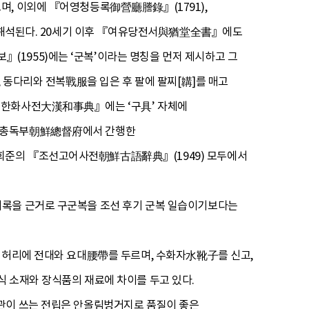
며, 이외에 『어영청등록御營廳謄錄』(1791),
로 해석된다. 20세기 이후 『여유당전서與猶堂全書』에도
1955)에는 ‘군복’이라는 명칭을 먼저 제시하고 그
, 동다리와 전복戰服을 입은 후 팔에 팔찌[韝]를 매고
『대한화사전大漢和事典』에는 ‘구具’ 자체에
조선총독부朝鮮總督府에서 간행한
희준의 『조선고어사전朝鮮古語辭典』(1949) 모두에서
기록을 근거로 구군복을 조선 후기 군복 일습이기보다는
후 허리에 전대와 요대腰帶를 두르며, 수화자水靴子를 신고,
 소재와 장식품의 재료에 차이를 두고 있다.
무관이 쓰는 전립은 안올림벙거지로 품질이 좋은