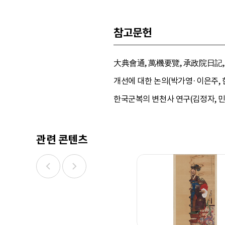
참고문헌
大典會通, 萬機要覽, 承政院日記, 
개선에 대한 논의(박가영·이은주, 한
한국군복의 변천사 연구(김정자, 민속원
관련 콘텐츠