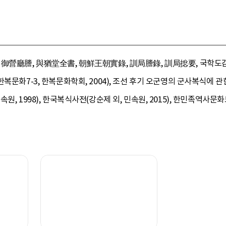
御營廳謄, 與猶堂全書, 朝鮮王朝實錄, 訓局謄錄, 訓局捴要, 국학도감(이
복문화7-3, 한복문화학회, 2004), 조선 후기 오군영의 군사복식에 관
, 1998), 한국복식사전(강순제 외, 민속원, 2015), 한민족역사문화도감