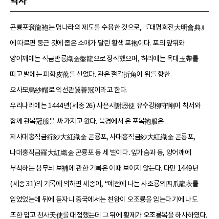
역사
곤룡포袞龍袍는 명나라의 제도를 수용한 것으로, 『대명회전大明會典』
에 따르면 둥근 깃에 좁은 소매가 달린 황색 포袍이다. 포의 앞뒤와
양어깨에는 직금반룡織金盤龍으로 장식했으며, 허리에는 옥대玉帶를
띠고 발에는 피화皮靴를 신었다. 관은 절각折角이 위를 향한
오사모烏紗帽로 익선관翼善冠이라고 한다.
우리나라에는 1444년(세종 26) 사은사謝恩使 유수강柳守剛이 칙서와
함께 관복冠服을 싸 가지고 왔다. 북경에서 온 포복袍服은
저사대홍직금紵紗大紅織金 곤룡포, 사대홍직금紗大紅織金 곤룡포,
나대홍직금羅大紅織金 곤룡포 등 세 벌이다. 앞가슴과 등, 양어깨에
부착하는 용무늬 보補에 관한 기록은 이때 보이지 않는다. 다만 1449년
(세종 31)의 기록에 의하면 세종이, “예전에 나는 사조룡의四爪龍衣를
입었었는데 뒤에 듣자니 중국에서는 친왕이 오조룡을 입는다기에 나도
또한 입고 천사天使를 대접했는데 그 뒤에 황제가 오조룡복을 하사하였다.