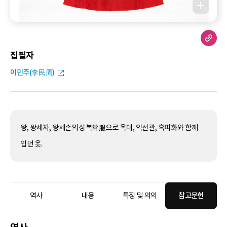
집필자
이민주(李民周)
왕, 왕세자, 왕세손의 상복常服으로 옥대, 익선관, 흑피화와 함께
입던 옷.
역사
내용
특징 및 의의
참고문헌