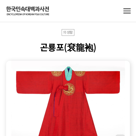
의생활
곤룡포(袞龍袍)