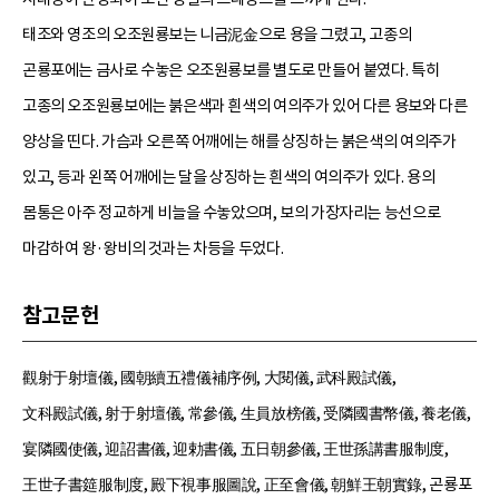
태조와 영조의 오조원룡보는 니금泥金으로 용을 그렸고, 고종의
곤룡포에는 금사로 수놓은 오조원룡보를 별도로 만들어 붙였다. 특히
고종의 오조원룡보에는 붉은색과 흰색의 여의주가 있어 다른 용보와 다른
양상을 띤다. 가슴과 오른쪽 어깨에는 해를 상징하는 붉은색의 여의주가
있고, 등과 왼쪽 어깨에는 달을 상징하는 흰색의 여의주가 있다. 용의
몸통은 아주 정교하게 비늘을 수놓았으며, 보의 가장자리는 능선으로
마감하여 왕·왕비의 것과는 차등을 두었다.
참고문헌
觀射于射壇儀, 國朝續五禮儀補序例, 大閱儀, 武科殿試儀,
文科殿試儀, 射于射壇儀, 常參儀, 生員放榜儀, 受隣國書幣儀, 養老儀,
宴隣國使儀, 迎詔書儀, 迎勅書儀, 五日朝參儀, 王世孫講書服制度,
王世子書筵服制度, 殿下視事服圖說, 正至會儀, 朝鮮王朝實錄, 곤룡포