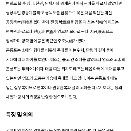
변화로 볼 수 있다. 한편, 왕세자와 왕세손이 아직 관례를 치르지 않았다면
쌍상투인 쌍동계를 하고 쌍옥도를 잠簪으로 꽂은 다음 익선관 대신
공정책空頂幘을 썼다. 관례 전 장복章服을 입을 때 쓰는 책幘의 제도는
면류관과 같으나 판版과 류旒가 없으며 모라로 싼다. 지금紙金으로
장식하며 양쪽 옆에 붉은색 끈인 주조朱組가 있다.
곤룡포는 소매의 형태를 비롯해 옥대를 매는 위치, 단령의 깊이 등이
시대에 따라 차이를 보인다. 태조는 좁고 긴 소매를 입었으나 영조와 고종의
곤룡포는 두리소매이다. 대를 띠는 위치도 태조는 배꼽 아래에 옥대를 두고
있는 반면 영조와 고종은 가슴에 옥대를 매고 있다. 이는 곤룡포가 매일
입는 집무복이므로 면복이나 원유관복과 달리 고례를 따르기보다는 왕의
체형과 당시의 유행을 반영한 것으로 보인다.
특징 및 의의
곤룡포의 특징은 앞가슴과 등, 양어깨에 놓인 용무늬이다. 용은 왕을