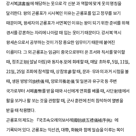
강서복講書服에 해당하는 옷으로 각 신분 과 역할에 맞게 옷의 명칭을
달리한다. 왕의 곤룡포가 시사복인 이유는 곤룡포를 입고 정무를 보기
때문이며, 왕세자의 곤룡포가 서연복인 이유는 왕이 되기 위한 준비를 위해
경서를 강론하는 자리에 나아갈 때 입는 옷이기 때문이다. 강서복 역시
왕세손으로서 공부하는 것이 가장 중요한 임무이기 때문에 붙여진
이름이다. 그 외 곤룡포는 임금이 중국으로부터 온 조서와 칙서를 맞이할
때, 정조正朝(설날 아침)와 동지冬至에 회례할 때, 매달 초하루, 5일, 11일,
21일, 25일 조회에 참석할 때, 상참常參할 때, 문과·무과의 과거 시험을 볼
때, 생원 방방의放榜儀 때, 양로의養老儀 및 일본과 유구국 등 주변
국가로부터 서폐書幣를 받을 때와 사신에게 연회를 베풀 때, 사단射壇에서
활을 쏘거나 활 쏘는 것을 관람할 때, 군사 훈련에 친히 참석하여 열병을
받을 때 착용했다.
곤룡포의 제도는 『국조속오례의보서례國朝續五禮儀補序例』에
기록되어 있다. 곤룡포는 익선관, 대帶, 화靴와 함께 일습을 이루는 목이