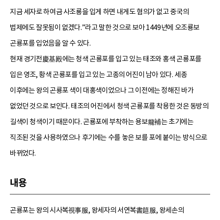
지금 세자로 하여금 사조룡을 입게 하면 내게도 혐의가 없고 중국의
법제에도 잘못됨이 없겠다.”라고 말한 것으로 보아 1449년에 오조룡보
곤룡포를 입었음을 알 수 있다.
현재 경기전慶基殿에는 청색 곤룡포를 입고 있는 태조와 홍색 곤룡포를
입은 영조, 황색 곤룡포를 입고 있는 고종의 어진이 남아 있다. 세종
이후에는 왕의 곤룡포 색이 대홍색이었으나 그 이전에는 정해진 바가
없었던 것으로 보인다. 태조의 어진에서 청색 곤룡포를 착용한 것은 동방의
길색이 청색이기 때문이다. 곤룡포에 부착하는 용보龍補는 초기에는
직조된 것을 사용하였으나 후기에는 수를 놓은 보를 포에 붙이는 방식으로
바뀌었다.
내용
곤룡포는 왕의 시사복視事服, 왕세자의 서연복書筵服, 왕세손의