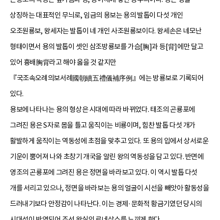
상징하는 대표적인 무늬로, 임금의 용보는 용의 발톱이 다섯 개인
오조원룡보, 왕세자는 발톱이 네 개인 사조원룡보이다. 왕세손은 네모난
형태이면서 용의 발톱이 셋인 삼조방룡보를 가슴[胸]과 등[背]에만 달고
있어 흉배胸背라고 해야 옳을 것 같지만
『국조속오례의보서례國朝續五禮儀補序例』에는 방룡보로 기록되어
있다.
용보에 나타나는 용의 형상은 시대에 따라 바뀌었다. 태조의 곤룡포에
그려진 용은 S자로 몸을 틀고 움직이는 비룡이며, 힘찬 발톱 다섯 개가
활발하게 움직이는 역동성에 초점을 맞추고 있다. 또 용의 입에서 상서로운
기운이 뿜어져 나와 초창기 개국을 알린 왕의 역동성을 담고 있다. 반면에
영조의 곤룡포에 그려진 용은 정면을 바라보고 있다. 이 역시 발톱 다섯
개를 서리고 있으나, 정면을 바라보는 용의 얼굴이 시선을 빼앗아 활동성을
드러내기보다 안정감이 나타난다. 이는 경제·문화적 황금기였던 당시의
시대성이 반영되어 조선 왕실의 르네상스를 느끼게 한다.