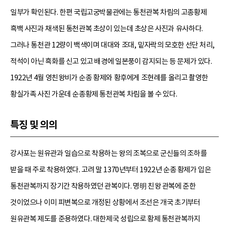
일부가 확인된다. 한편 국립고궁박물관에는 통천관복 차림의 고종황제
흑백 사진과 채색된 통천관복 초상이 있는데 초상은 사진과 유사하다.
그러나 통천관 12량이 백색이며 대대와 조대, 밑자락의 모호한 선단 처리,
적석이 아닌 흑화를 신고 있고 배경에 일본풍이 감지되는 등 문제가 있다.
1922년 4월 영친왕비가 순종 황제와 황후에게 조현례를 올리고 촬영한
황실가족 사진 가운데 순종황제 통천관복 차림을 볼 수 있다.
특징 및 의의
강사포는 원유관과 일습으로 착용하는 왕의 조복으로 군신들의 조하를
받을 때 주로 착용하였다. 고려 말 1370년부터 1922년 순종 황제가 입은
통천관복까지 장기간 착용하였던 관복이다. 명明 친왕 관복에 준한
것이었으나 이미 피변복으로 개정된 상황에서 조선은 개국 초기부터
원유관복 제도를 준용하였다. 대한제국 성립으로 황제 통천관복까지