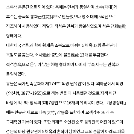
초록색 운문단으로 되어 있다. 옥패는 면복과 동일하며 소수(패대)와
후수는 중국의 홍화금紅花錦으로 만들었으나 영조 대에 5색단으로
직조하여 사용하였다. 적말과 적석은 면복과 동일하였으며 석은 단화短靴
형태이다.
대한제국 성립과 함께 황제용 조복으로 바뀌어 5채옥 12량 통천관에
옥잠도를 꽂는다. 소사素紗 중단에 불문黻紋 13개를 부금한다.
적석赤舃으로 운두가 낮은 혜鞋 형태이며 나머지 부속 제구는 면복과
동일하였다.
유물은 국가민속문화재 제274호 ‘의왕 원유관’이 있다. 의화군에서 의왕
(의친왕, 1877~1955)으로 책봉 받을 때 사용했던 것으로 자색 비단
바탕에 적·백·창색의 3채 7량관으로 16개의 유리옥이 있다. 『상방정례』
에는 원유관 재료로 대죽 大竹, 잠簪을 포함하여 오색각주 26개 등
구체적인 기록이 있다. 또한 화재로 소실된 순조 원유관복 어진이 있으며
검은색 바탕 원유관에 5채옥의 흔적이 남아있고 교의 손잡이 아래로 패옥