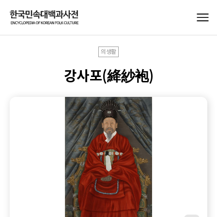
의생활
강사포(絳紗袍)