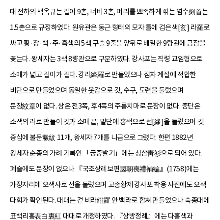
대 전하의 백옥규는 길이 9촌, 너비 3촌, 머리를 뾰족하게 깎는 염수剡首는
1.5촌으로 규정하였다. 원유관은 둥근 형태의 모자 틀에 검은색[玄] 라羅로
싸고 황·창·백·주·흑색의 5색 구슬 9줄을 앞뒤로 배열한 9량관에 금잠을
꽂는다. 왕세자는 3색 8량관으로 구분하였다. 강사포는 직령 교임형으로
소매가 넓고 길이가 길다. 강라絳羅로 만들었으나 점차 계절에 적합한
비단으로 만들었으며 동일한 옷감으로 깃, 수구, 도련을 둘렀으며
문장紋章이 없다. 상은 전3폭, 후4폭의 주름치마로 문장이 없다. 중단은
소색의 라로 만들어 깃과 소매 끝, 밑단에 홍색으로 선[緣]을 들렀으며 깃
중심에 불문黻紋 11개, 왕세자 7개를 니금으로 그렸다. 한편 1882년
왕세자 순종의 가례 기록인 「궁중발기」에는 청삼靑衫으로 되어 있다.
폐슬에도 문장이 없으나 『국조상례보편國朝喪禮補編』(1758)에는
가장자리에 오색사로 선을 둘렀으며 고종황제 강사포 착용 사진에도 오색
다회가 확인된다. 대대는 겉 비라緋羅 안 백라로 합쳐 만들었으나 숙종대에
표백리홍表白裏紅 대대로 개정하였다. 『상방정례』에는 다홍색과