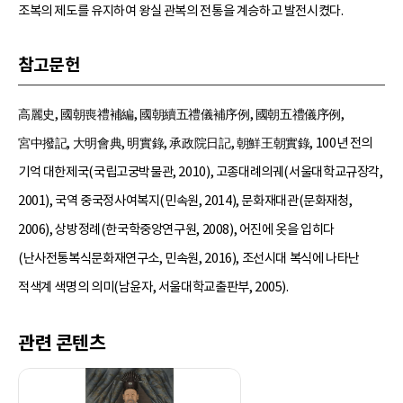
조복의 제도를 유지하여 왕실 관복의 전통을 계승하고 발전시켰다.
참고문헌
高麗史, 國朝喪禮補編, 國朝續五禮儀補序例, 國朝五禮儀序例,
宮中撥記, 大明會典, 明實錄, 承政院日記, 朝鮮王朝實錄, 100년 전의
기억 대한제국(국립고궁박물관, 2010), 고종대례의궤(서울대학교규장각,
2001), 국역 중국정사여복지(민속원, 2014), 문화재대관(문화재청,
2006), 상방정례(한국학중앙연구원, 2008), 어진에 옷을 입히다
(난사전통복식문화재연구소, 민속원, 2016), 조선시대 복식에 나타난
적색계 색명의 의미(남윤자, 서울대학교출판부, 2005).
관련 콘텐츠