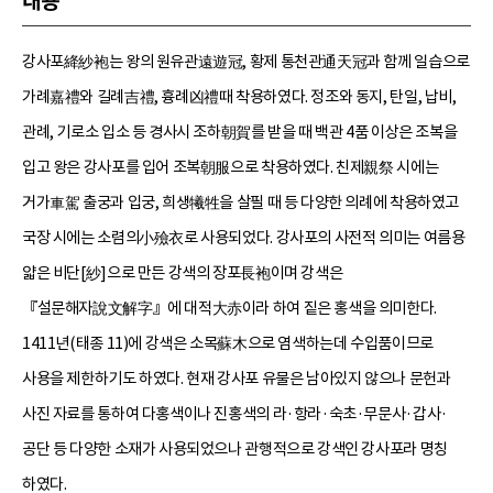
내용
강사포絳紗袍는 왕의 원유관遠遊冠, 황제 통천관通天冠과 함께 일습으로
가례嘉禮와 길례吉禮, 흉례凶禮때 착용하였다. 정조와 동지, 탄일, 납비,
관례, 기로소 입소 등 경사시 조하朝賀를 받을 때 백관 4품 이상은 조복을
입고 왕은 강사포를 입어 조복朝服으로 착용하였다. 친제親祭 시에는
거가車駕 출궁과 입궁, 희생犧牲을 살필 때 등 다양한 의례에 착용하였고
국장 시에는 소렴의小殮衣로 사용되었다. 강사포의 사전적 의미는 여름용
얇은 비단[紗]으로 만든 강색의 장포長袍이며 강색은
『설문해자說文解字』에 대적大赤이라 하여 짙은 홍색을 의미한다.
1411년(태종 11)에 강색은 소목蘇木으로 염색하는데 수입품이므로
사용을 제한하기도 하였다. 현재 강사포 유물은 남아있지 않으나 문헌과
사진 자료를 통하여 다홍색이나 진홍색의 라·항라·숙초·무문사·갑사·
공단 등 다양한 소재가 사용되었으나 관행적으로 강색인 강사포라 명칭
하였다.