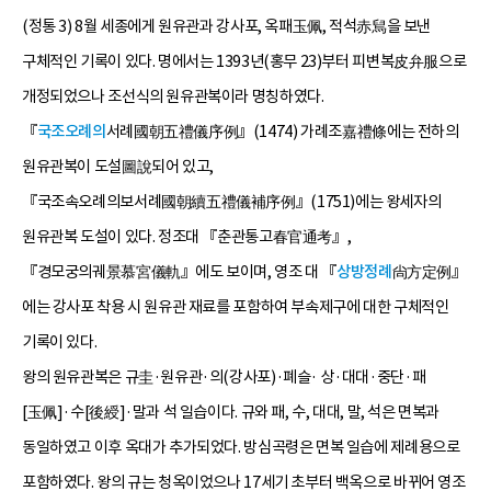
(정통 3) 8월 세종에게 원유관과 강사포, 옥패玉佩, 적석赤舃을 보낸
구체적인 기록이 있다. 명에서는 1393년(홍무 23)부터 피변복皮弁服으로
개정되었으나 조선식의 원유관복이라 명칭하였다.
『
국조오례의
서례國朝五禮儀序例』(1474) 가례조嘉禮條에는 전하의
원유관복이 도설圖說되어 있고,
『국조속오례의보서례國朝續五禮儀補序例』(1751)에는 왕세자의
원유관복 도설이 있다. 정조대 『춘관통고春官通考』,
『경모궁의궤景慕宮儀軌』에도 보이며, 영조 대 『
상방정례
尙方定例』
에는 강사포 착용 시 원유관 재료를 포함하여 부속제구에 대한 구체적인
기록이 있다.
왕의 원유관복은 규圭·원유관·의(강사포)·폐슬· 상·대대·중단·패
[玉佩]·수[後綬]·말과 석 일습이다. 규와 패, 수, 대대, 말, 석은 면복과
동일하였고 이후 옥대가 추가되었다. 방심곡령은 면복 일습에 제례용으로
포함하였다. 왕의 규는 청옥이었으나 17세기 초부터 백옥으로 바뀌어 영조