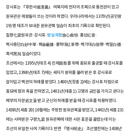
강사포는 『후한서後漢書』 여복지에 천자의 조복으로 통천관이 있고
원유관은 제왕들이 쓰는 것이라 하였다. 우리나라에서는 1370년(공민왕
19) 명 태조가 보내준 원유관복 일습이 최초의 기록으로 확인된다.
칠량七梁원유관·강사포·
방심곡령
放心曲領·홍상紅裳·
백사중단白紗中單·폐슬蔽膝·홍혁대紅革帶·백가대白假帶·백말白襪·
흑석黑舃 일습이었다.
조선에서는 1395년(태조 4) 친제親祭를 위해 종묘로 출궁할 때 강사포를
입었고, 1398년(태조 7)에는 세자가 왕위를 물려 받은 후 강사포로
갈아입고 백관의 하례를 받았다. 1400년(정종 2)에는 강사포 차림으로
종묘에 향과 축을 전하였고, 1401년(태종 1) 고명과 금인을 가지고 온다는
예부의 자문咨文을 받고 군신의 하례를 받을 때 강사포를 착용하였다.
1438년(세종 20) 10월에는 주청한 원유관복을 받았고, 1441년(세종 23)
에는 사여받은 구량九梁 원유관복에 대한 사은 표문을 올렸는데 이는
조선의 유일한 사여 기록이다. 반면 『명사明史』 조선열전에는 1438년