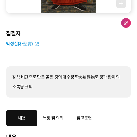
집필자
박성실(朴聖實)
강색 비단으로 만든 곧은 깃의 대수장포大袖長袍로 왕과 황제의
조복용 표의.
내용
특징 및 의의
참고문헌