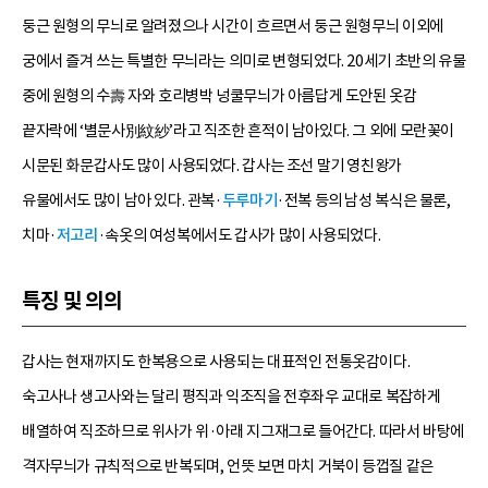
둥근 원형의 무늬로 알려졌으나 시간이 흐르면서 둥근 원형무늬 이외에
궁에서 즐겨 쓰는 특별한 무늬라는 의미로 변형되었다. 20세기 초반의 유물
중에 원형의 수壽 자와 호리병박 넝쿨무늬가 아름답게 도안된 옷감
끝자락에 ‘별문사別紋紗’라고 직조한 흔적이 남아있다. 그 외에 모란꽃이
시문된 화문갑사도 많이 사용되었다. 갑사는 조선 말기 영친왕가
유물에서도 많이 남아 있다. 관복·
두루마기
·전복 등의 남성 복식은 물론,
치마·
저고리
·속옷의 여성복에서도 갑사가 많이 사용되었다.
특징 및 의의
갑사는 현재까지도 한복용으로 사용되는 대표적인 전통옷감이다.
숙고사나 생고사와는 달리 평직과 익조직을 전후좌우 교대로 복잡하게
배열하여 직조하므로 위사가 위·아래 지그재그로 들어간다. 따라서 바탕에
격자무늬가 규칙적으로 반복되며, 언뜻 보면 마치 거북이 등껍질 같은