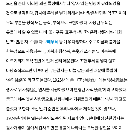
느낌을 준다. 이러한 외관 특성에서부터 ‘갑사’라는 명칭이 유래되었을
것으로 생각된다. 갑사에 무늬를 넣기 위해서는 바탕은 변형된 익조직이며
무늬 부분을 평직 또는 능직, 부직으로 표현하였다. 사용된 무늬는
유물에서 알 수 있듯 나비·꽃· 구름·표주박·용·학·운학·봉황·봉·매화·
난초·만卍 자·수壽 자
보배무늬
등 매우 다양하다. 주로 여름과 봄가을
한복감으로 사용되는데, 예복과 평상복, 속옷과 쓰개류 및 아동복에
이르기까지 복식 전반에 걸쳐 널리 애용된다. 또한 무늬를 넣지 않고
바탕조직으로만 이루어진 무문갑사는 비늘 같은 외관 때문에 특별히
‘순인純鱗’이라고도 불렀다. 1925년에 쓴 『조선朝鮮』에는 ‘경사經絲는
생사로 위사緯絲는 연사를 사용하였으며 변형된 사직紗織’이라고 하였다.
중국에서는 옛날 친왕용으로 친왕부에서 거둬들였기 때문에 ‘부사’라고도
불렀다고 한다. 조선 말기 순인은 우리나라에서 제직된 것이 많으나,
1924년경에는 일본산 순인도 수입된 자료가 있다. 현대에 생산된 갑사는
원사가 좋지 않아서 갑사로 만든 유물에 나타나는 독특한 성질을 보이지