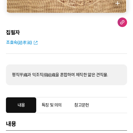
집필자
조효숙(趙孝淑)
평직平織과 익조직搦組織을 혼합하여 제직한 얇은 견직물.
내용
특징 및 의의
참고문헌
내용