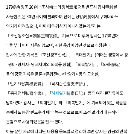
1796년(정조 20)에 “조사朝士의 장복章服으로 반드시 갑사甲紗를
사용한 것은 30년 사이에 불과하며 전에는 상방尙房에서 구하더라도
얻기가 어려웠으니, 어찌 매우 귀하지 아니하겠는가.”라는
『조선왕조실록朝鮮王朝實錄』 기록으로 미루어 갑사는 1730년대
무렵부터 이미 사용되었으며, 귀한 옷감이었던 것으로 추정된다.
갑사에 관한 기록은 『조선왕조실록』, 「의대발기」(의대는 궁중에서 왕
·왕비·왕세자·왕세자비의 의복을 칭함), 「의복발기」, 『의궤儀軌』
등의 궁중 기록은 물론 <춘향전>, <한양가> 등의 고소설,
『만기요람萬機要覽』, 『탁지준절度支準折』,
『홍재전서弘齋全書』, 『
하재일기
荷齋日記』 등의 여러 문집류에도
남아 있다. 갑사는 「의대발기」와 「의복발기」에 기록되어 있는 직물들
중에서도 등장 빈도수가 매우 높은 것으로 보아 조선 말기의 대표적인
옷감으로 사용되었음을 알 수 있다.
이들 문헌 자료에 나타난 내용을 용도별로 정리해 보면 갑사는 임금의 면복