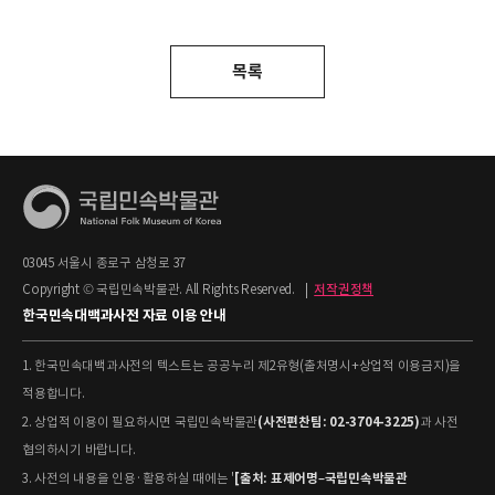
목록
03045 서울시 종로구 삼청로 37
Copyright © 국립민속박물관. All Rights Reserved.
|
저작권정책
한국민속대백과사전 자료 이용 안내
1. 한국민속대백과사전의 텍스트는 공공누리 제2유형(출처명시+상업적 이용금지)을
적용합니다.
(사전편찬팀: 02-3704-3225)
2. 상업적 이용이 필요하시면 국립민속박물관
과 사전
협의하시기 바랍니다.
[출처: 표제어명–국립민속박물관
3. 사전의 내용을 인용·활용하실 때에는 '