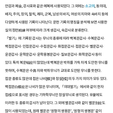
안감과 폐슬, 강사포와 같은 예복에 사용되었다. 그 외에는
소고의
, 동의대,
배자, 주의, 창의, 철릭, 쾌자, 군복, 남성의 바지, 여성의 치마와 속바지 등에
다양하게 사용된 기록이 나타난다. 문헌 기록의 명칭을 분석해 보면 사용한
실의 정련精練 여부에 따라 크게 생갑사, 숙갑사로 분류한다.
「발기」에 기록된 갑사는 무늬의 종류에 따라 백복문갑사·수복문갑사·
백접문갑사·인접문갑사·수접문갑사·화접문갑사·접문갑사·별문갑사·
운문갑사·운학문갑사·운학용봉문갑사·칠보문갑사·화학문갑사 등이
있다. 특히 복문蝠紋이 많았는데 백복문은 박쥐를 가득 차게 도안한 무늬를
뜻하며, 수복문은 수壽 자와 박쥐무늬가 교대로 도안된 무늬를 뜻한다.
접문 종류도 많은데 접은 나비[蝶]와 창살[楪]의 두 가지 의미가 모두 있다.
백접문白蝶紋은 나비가 많은 무늬이며, 「의대발기」에서와 같이 한자
접楪으로 표시된 경우는 기하학무늬인 창살무늬로 생각된다. 유물에도
이러한 두 종류의 갑사가 남아 있다. 그 외에 별문갑사와 같이 별문別紋도
많이 사용되었는데, 원래 별문은 ‘원형의 쌍용문’, ‘원형의 쌍봉문’ 같이