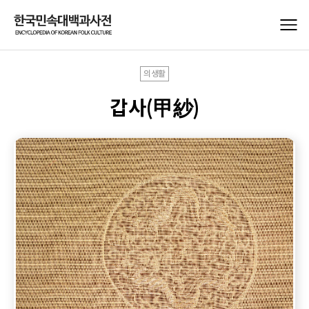
의생활
갑사(甲紗)