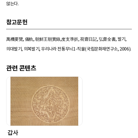
않는다.
참고문헌
萬機要覽, 儀軌, 朝鮮王朝實錄,度支準折, 荷齋日記, 弘齋全書, 발기,
의대발기, 의복발기, 우리나라 전통무늬1-직물(국립문화재연구소, 2006).
관련 콘텐츠
갑사