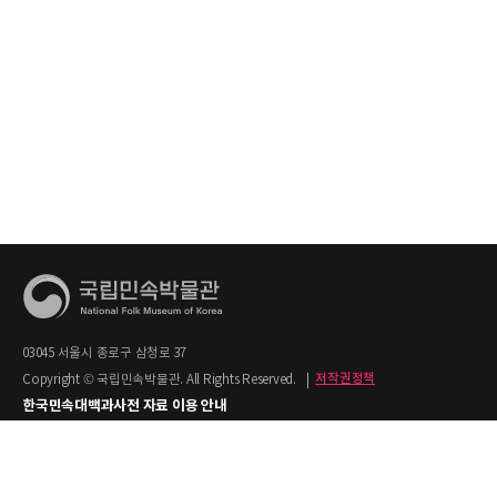
03045 서울시 종로구 삼청로 37
Copyright © 국립민속박물관. All Rights Reserved.
|
저작권정책
한국민속대백과사전 자료 이용 안내
1. 한국민속대백과사전의 텍스트는 공공누리 제2유형(출처명시+상업적 이용금지)을
적용합니다.