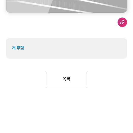
개 무덤
목록