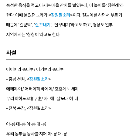
풍성한 음식을 먹고 마시는 마을 잔치를 벌였는데, 이 놀이를 ‘장원례’라
한다. 이때 불렀던 노래가 <
장원질소리
>이다. 길놀이를 하면서 부르기
때문에 ‘길군악’, ‘
질꼬내기
’, ‘질꾸내기’라고도 하고, 경상도 일부
지역에서는 ‘칭칭이’라고도 한다.
사설
어이어라 종다루/ 어기여라 종다루
- 충남 천원, <
장원질소리
>
에헤야 아/ 어허이히 바에야/ 흐흥게노 세이
우리 히히노오흥구훈/ 자- 헤- 잘도나 허-네
- 전북 순창, <장원질소리>
아-롱 대-롱 아-롱 대-롱
우리 농부들 농사를 지어 아-롱 대-롱