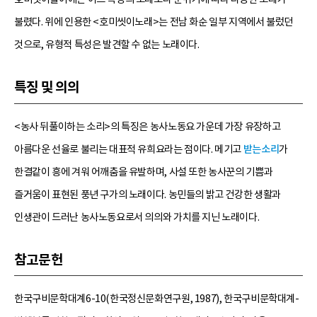
불렸다. 위에 인용한 <호미씻이노래>는 전남 화순 일부 지역에서 불렀던
것으로, 유형적 특성은 발견할 수 없는 노래이다.
특징 및 의의
<농사 뒤풀이하는 소리>의 특징은 농사노동요 가운데 가장 유장하고
아름다운 선율로 불리는 대표적 유희요라는 점이다. 메기고
받는소리
가
한결같이 흥에 겨워 어깨춤을 유발하며, 사설 또한 농사꾼의 기쁨과
즐거움이 표현된 풍년 구가의 노래이다. 농민들의 밝고 건강한 생활과
인생관이 드러난 농사노동요로서 의의와 가치를 지닌 노래이다.
참고문헌
한국구비문학대계6-10(한국정신문화연구원, 1987), 한국구비문학대계-