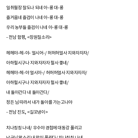
일취월장 잘도나 되네 아-롱 대-롱
즐거웁네 즐검이 나네 아-롱 대-롱
우리 농부들 즐검이 나네 아-롱 대-롱
- 전남 함평, <장원질소리>
헤헤야-헤-야- 얼시어-/ 허허허얼사 지와자자자/
아하헐시구나 지와자자자 헐사 좋네/
헤헤야-헤-야 얼시아-/ 허허허얼사 지와자자자/
아하헐시구나 지와자자자 헐사 좋네/
내 돌아간다 내 돌아간다/
정든 님 따라서 내가 돌아를 가는고나야
- 전남 진도, <길꼬냉이>
치나칭칭 나네/ 우수야 경첩에 대동강 풀리고
낭군님 말소리 내 맘이 풀린다/ 치나칭칭 나네