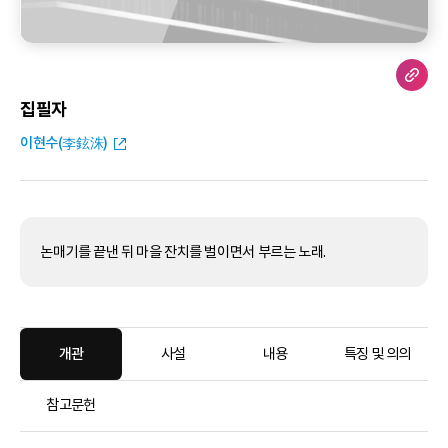
집필자
이현수(李鉉洙)
논매기를 끝낸 뒤 마을 잔치를 벌이면서 부르는 노래.
개관
사설
내용
특징 및 의의
참고문헌