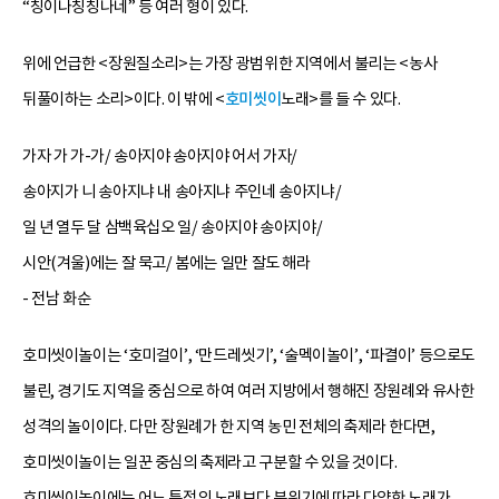
“칭이나칭칭나네” 등 여러 형이 있다.
위에 언급한 <장원질소리>는 가장 광범위한 지역에서 불리는 <농사
뒤풀이하는 소리>이다. 이 밖에 <
호미씻이
노래>를 들 수 있다.
가자 가 가-가/ 송아지야 송아지야 어서 가자/
송아지가 니 송아지냐 내 송아지냐 주인네 송아지냐/
일 년 열두 달 삼백육십오 일/ 송아지야 송아지야/
시안(겨울)에는 잘 묵고/ 봄에는 일만 잘도 해라
- 전남 화순
호미씻이놀이는 ‘호미걸이’, ‘만드레씻기’, ‘술멕이놀이’, ‘파결이’ 등으로도
불린, 경기도 지역을 중심으로 하여 여러 지방에서 행해진 장원례와 유사한
성격의 놀이이다. 다만 장원례가 한 지역 농민 전체의 축제라 한다면,
호미씻이놀이는 일꾼 중심의 축제라고 구분할 수 있을 것이다.
호미씻이놀이에는 어느 특정의 노래보다 분위기에 따라 다양한 노래가