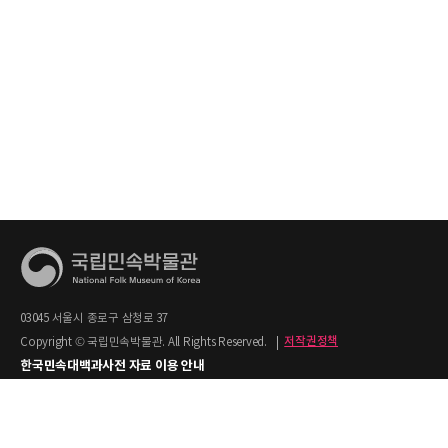
03045 서울시 종로구 삼청로 37
Copyright © 국립민속박물관. All Rights Reserved.
|
저작권정책
한국민속대백과사전 자료 이용 안내
1. 한국민속대백과사전의 텍스트는 공공누리 제2유형(출처명시+상업적 이용금지)을
적용합니다.