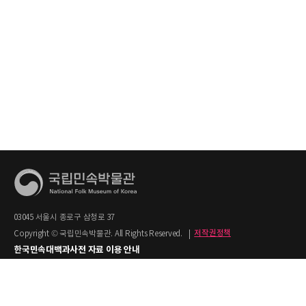
03045 서울시 종로구 삼청로 37
Copyright © 국립민속박물관. All Rights Reserved.
|
저작권정책
한국민속대백과사전 자료 이용 안내
1. 한국민속대백과사전의 텍스트는 공공누리 제2유형(출처명시+상업적 이용금지)을
적용합니다.