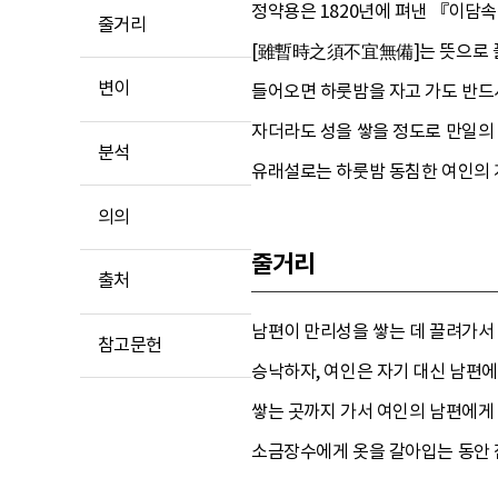
정약용은 1820년에 펴낸 『이담
줄거리
[雖暫時之須不宜無備]는 뜻으로 풀
변이
들어오면 하룻밤을 자고 가도 반드
자더라도 성을 쌓을 정도로 만일의 
분석
유래설로는 하룻밤 동침한 여인의 
의의
줄거리
출처
남편이 만리성을 쌓는 데 끌려가서
참고문헌
승낙하자, 여인은 자기 대신 남편
쌓는 곳까지 가서 여인의 남편에게
소금장수에게 옷을 갈아입는 동안 