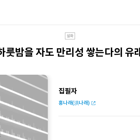
설화
하룻밤을 자도 만리성 쌓는다의 유
집필자
홍나래(洪나래)