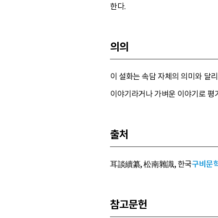
한다.
의의
이 설화는 속담 자체의 의미와 달
이야기라거나 가벼운 이야기로 평
출처
耳談續纂, 松南雜識, 한국
구비문
참고문헌