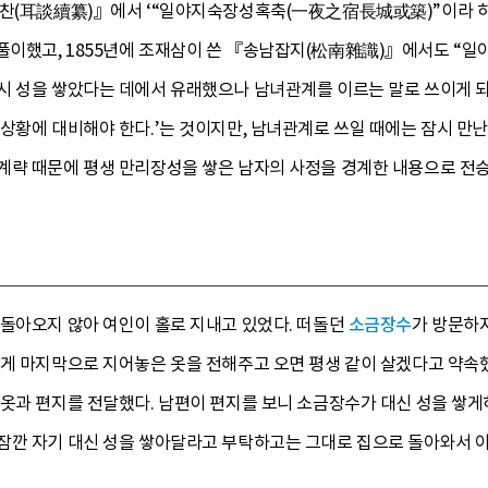
속찬(耳談續纂)』에서 ‘“일야지숙장성혹축(一夜之宿長城或築)”이라 하
이했고, 1855년에 조재삼이 쓴 『송남잡지(松南雜識)』에서도 “
시 성을 쌓았다는 데에서 유래했으나 남녀관계를 이르는 말로 쓰이게 되
상황에 대비해야 한다.’는 것이지만, 남녀관계로 쓰일 때에는 잠시 만난
계략 때문에 평생 만리장성을 쌓은 남자의 사정을 경계한 내용으로 전승
 돌아오지 않아 여인이 홀로 지내고 있었다. 떠돌던
소금장수
가 방문하
에게 마지막으로 지어놓은 옷을 전해주고 오면 평생 같이 살겠다고 약속
 옷과 편지를 전달했다. 남편이 편지를 보니 소금장수가 대신 성을 쌓게
잠깐 자기 대신 성을 쌓아달라고 부탁하고는 그대로 집으로 돌아와서 아