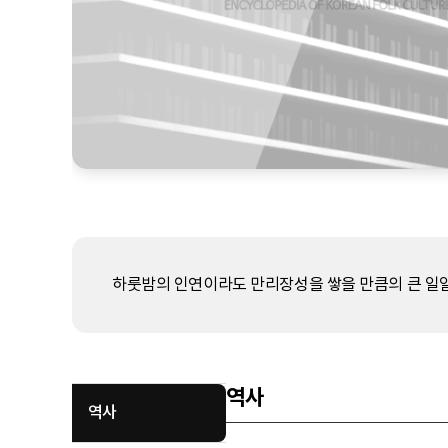
하룻밤의 인연이라도 만리장성을 쌓을 만큼의 큰 일일
역사
역사