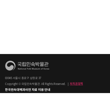
03045 서울시 종로구 삼청로 37
Copyright © 국립민속박물관. All Rights Reserved.
|
저작권정책
한국민속대백과사전 자료 이용 안내
1. 한국민속대백과사전의 텍스트는 공공누리 제2유형(출처명시+상업적 이용금지)을
적용합니다.