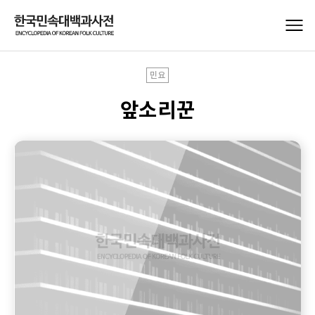
민요
앞소리꾼