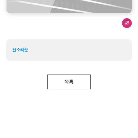
선소리꾼
목록