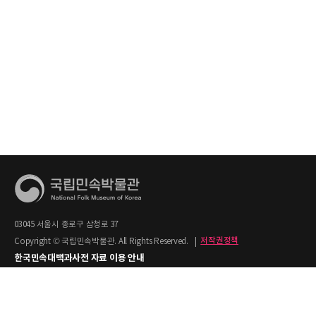
03045 서울시 종로구 삼청로 37
Copyright © 국립민속박물관. All Rights Reserved.
|
저작권정책
한국민속대백과사전 자료 이용 안내
1. 한국민속대백과사전의 텍스트는 공공누리 제2유형(출처명시+상업적 이용금지)을
적용합니다.