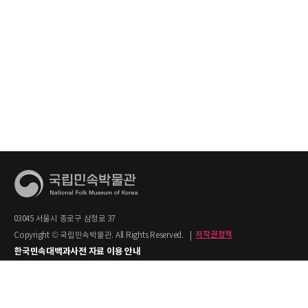
03045 서울시 종로구 삼청로 37
Copyright © 국립민속박물관. All Rights Reserved.
|
저작권정책
한국민속대백과사전 자료 이용 안내
1. 한국민속대백과사전의 텍스트는 공공누리 제2유형(출처명시+상업적 이용금지)을
적용합니다.