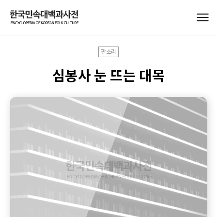
판소리
심봉사 눈 뜨는 대목