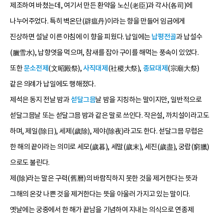
제조하여 바쳤는데, 여기서 만든 환약을 노신(老臣)과 각사(各司)에
나누어주었다. 특히 벽온단(辟瘟丹)이라는 향을 만들어 임금에게
진상하면 설날 이른 아침에 이 향을 피웠다. 납일에는
납평전골
과 납설수
(臘雪水), 납향엿을 먹으며, 참새를 잡아 구이를 해먹는 풍속이 있었다.
또한
문소전제
(文昭殿祭),
사직대제
(社稷大祭),
종묘대제
(宗廟大祭)
같은 의례가 납일에도 행해졌다.
제석은 동지 전날 밤과
섣달그믐
날 밤을 지칭하는 말이지만, 일반적으로
섣달그믐날 또는 섣달그믐 밤과 같은 말로 쓰인다. 작은설, 까치설이라고도
하며, 제일(除日), 세제(歲除), 제야(除夜)라고도 한다. 섣달그믐 무렵은
한 해의 끝이라는 의미로 세모(歲暮), 세말(歲末), 세진(歲盡), 궁랍(窮臘)
으로도 불린다.
제(除)라는 말은 구력(舊曆)의 바람직하지 못한 것을 제거한다는 뜻과
그해의 온갖 나쁜 것을 제거한다는 뜻을 아울러 가지고 있는 말이다.
옛날에는 궁중에서 한 해가 끝남을 기념하여 지내는 의식으로 연종제