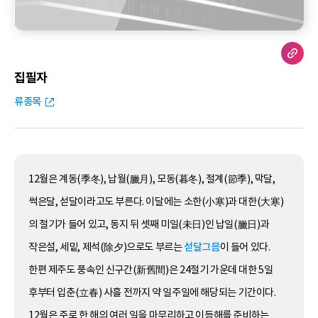
집필자
류종목
12월은 계동(季冬), 납월(臘月), 모동(暮冬), 절계(節季), 막달,
썩은달, 섣달이라고도 부른다. 이달에는 소한(小寒)과 대한(大寒)
의 절기가 들어 있고, 동지 뒤 셋째 미일(未日)인 납일(臘日)과
작은설, 세밑, 제석(除夕)으로도 부르는
섣달그믐
이 들어 있다.
한편 제주도 풍속인 신구간(新舊間)은 24절기 가운데 대한 5일
후부터 입춘(立春) 사흘 전까지 약 일주일에 해당되는 기간이다.
12월은 주로 한 해의 여러 일을 마무리하고 이듬해를 준비하는