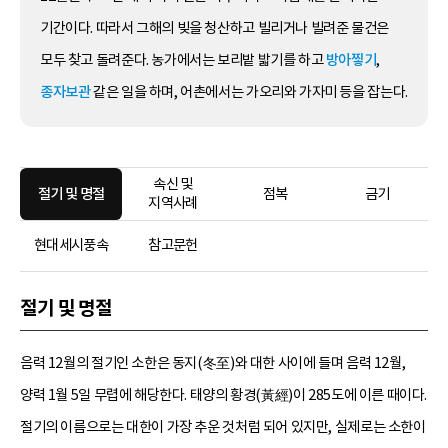
기간이다. 따라서 그해의 빚을 청산하고 빌리거나 빌려준 물건은
모두 찾고 돌려준다. 농가에서는 보리밭 밟기를 하고
방아찧기
,
종자보관
같은 일을 하며, 어촌에서는 가오리와 가자미 등을 잡는다.
속신 및
절기 및 명절
점복
금기
지역사례
현대세시풍속
참고문헌
절기 및 명절
음력 12월의 절기인 소한은 동지(冬至)와 대한 사이에 들며 음력 12월,
양력 1월 5일 무렵에 해당한다. 태양의 황경(黃經)이 285도에 이른 때이다.
절기의 이름으로는 대한이 가장 추운 것처럼 되어 있지만, 실제로는 소한이