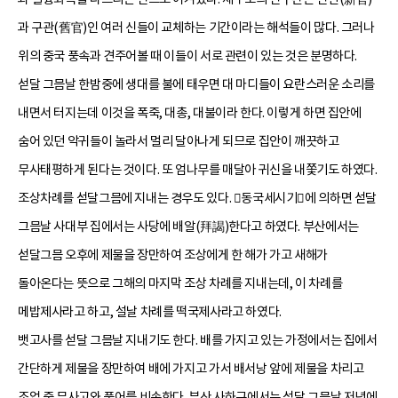
과 구관(舊官)인 여러 신들이 교체하는 기간이라는 해석들이 많다. 그러나
위의 중국 풍속과 견주어볼 때 이들이 서로 관련이 있는 것은 분명하다.
섣달 그믐날 한밤중에 생대를 불에 태우면 대 마디들이 요란스러운 소리를
내면서 터지는데 이것을 폭죽, 대총, 대불이라 한다. 이렇게 하면 집안에
숨어 있던 악귀들이 놀라서 멀리 달아나게 되므로 집안이 깨끗하고
무사태평하게 된다는 것이다. 또 엄나무를 매달아 귀신을 내쫓기도 하였다.
조상차례를 섣달그믐에 지내는 경우도 있다. 󰡔동국세시기󰡕에 의하면 섣달
그믐날 사대부 집에서는 사당에 배알(拜謁)한다고 하였다. 부산에서는
섣달그믐 오후에 제물을 장만하여 조상에게 한 해가 가고 새해가
돌아온다는 뜻으로 그해의 마지막 조상 차례를 지내는데, 이 차례를
메밥제사라고 하고, 설날 차례를 떡국제사라고 하였다.
뱃고사를 섣달 그믐날 지내기도 한다. 배를 가지고 있는 가정에서는 집에서
간단하게 제물을 장만하여 배에 가지고 가서 배서낭 앞에 제물을 차리고
조업 중 무사고와 풍어를 비손한다. 부산 사하구에서는 섣달 그믐날 저녁에