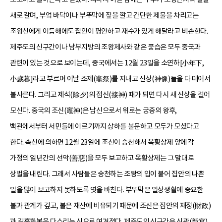
새로 갈며, 부엌 바닥이나 부뚜막에 짚을 깔고 간단한 제물을 차리고는
조왕신에게 이듬해에도 집안이 평안하고 재수가 있게 해달라고 비손한다.
제주도의 신구간이나 남부지방의 조왕제사와 같은 풍습은 모두 중국과
관련이 있는 것으로 보이는데, 중국에서는 12월 23일을 소연하[小年下,
小歲暮]라고 부르며 이날 조제(竈祭)를 지내고 신상(神像)들을 다 떼어서
불사른다. 그리고 제석(除夕)의 접신(接神) 때가 되면 다시 새 신상을 걸어
모신다. 중국의 조신(竈神)은 남신으로서 위로는 궁중의 왕후,
백관에서부터 서민들에 이르기까지 상하를 불문하고 모두가 모셨다고
한다. 속신에 의하면 12월 23일에 조신이 승천해서 옥황상제 앞에 각
가정의 일년간의 선악(善惡)을 모두 보고하고 옥황상제는 그 말대로
상벌을 내린다. 그래서 사람들은 승천하는 조왕의 입이 붙어 집안의 나쁜
일을 많이 보고하지 못하도록 엿을 바친다. 부뚜막은 일상생활에 중요한
불과 관계가 깊고, 불은 재산에 비유되기 때문에 조신은 집안의 재정(財政)
과 길흉화복을 다스리는 신으로 여겨졌다. 제주도의 신구간은 신관(新官)