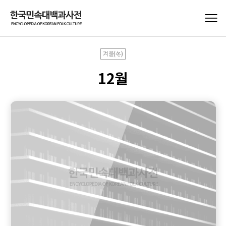
겨울(冬)
12월