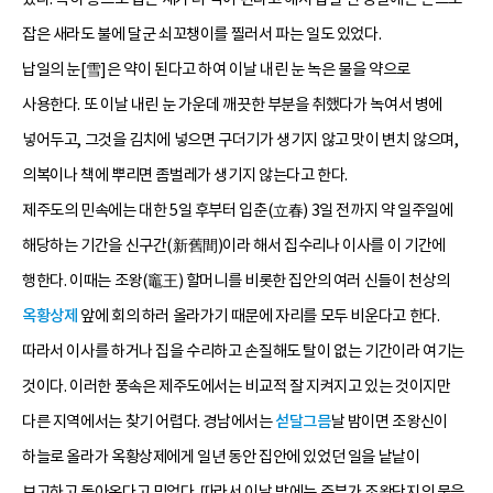
잡은 새라도 불에 달군 쇠꼬챙이를 찔러서 파는 일도 있었다.
납일의 눈[雪]은 약이 된다고 하여 이날 내린 눈 녹은 물을 약으로
사용한다. 또 이날 내린 눈 가운데 깨끗한 부분을 취했다가 녹여서 병에
넣어두고, 그것을 김치에 넣으면 구더기가 생기지 않고 맛이 변치 않으며,
의복이나 책에 뿌리면 좀벌레가 생기지 않는다고 한다.
제주도의 민속에는 대한 5일 후부터 입춘(立春) 3일 전까지 약 일주일에
해당하는 기간을 신구간(新舊間)이라 해서 집수리나 이사를 이 기간에
행한다. 이때는 조왕(竈王) 할머니를 비롯한 집안의 여러 신들이 천상의
옥황상제
앞에 회의 하러 올라가기 때문에 자리를 모두 비운다고 한다.
따라서 이사를 하거나 집을 수리하고 손질해도 탈이 없는 기간이라 여기는
것이다. 이러한 풍속은 제주도에서는 비교적 잘 지켜지고 있는 것이지만
다른 지역에서는 찾기 어렵다. 경남에서는
섣달그믐
날 밤이면 조왕신이
하늘로 올라가 옥황상제에게 일년 동안 집안에 있었던 일을 낱낱이
보고하고 돌아온다고 믿었다. 따라서 이날 밤에는 주부가 조왕단지의 물을