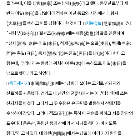
올리는데, 이를 납향(臘享) 또는 납제(臘祭)라고 했다. 동짓날로부터 세
번째 미일(未日)을 납일이라 정하여 이날 종묘와 사직에서 대향사
(大享祀)를 행하고 이를 납향이라 한 것이다. 󰡔
지봉유설
(芝峯類說)󰡕 권1
｢시령부(時令部)｣ 절서조(節序條)에는 채옹(蔡邕)의 말을 인용하여
“청제(靑帝: 東)는 미일(未日), 적제(赤帝: 南)는 술일(戌日), 백제(白帝:
西)는 축일(丑日), 흑제(黑帝: 北)는 진일(辰日)을 납(臘)이라 한다고
했는데, 우리나라는 동방에 위치하여 목(木)에 속하므로 미일(未日)을
납으로 했다.”라고 하였다.
󰡔
동국세시기
(東國歲時記)󰡕에는 “납향에 쓰이는 고기로 산돼지와
산토끼를 사용했다. 경기도 내 산간의 군(郡)에서는 예부터 납향에 쓰는
산돼지를 바쳤다. 그래서 그 곳 수령은 온 군민을 발동해서 산돼지를
수색하여 잡았다. 그러나 정조(正祖)는 특히 이 관습을 파하고 서울 장안의
포수더러 용문산, 축령산 등의 산에 가서 사냥을 해다가 바치도록
했다.”라고 하였다. 내의원(內醫院)에서는 납일에 여러 가지 환약을