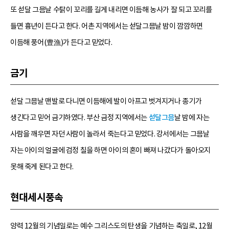
또 섣달 그믐날 수탉이 꼬리를 길게 내리면 이듬해 농사가 잘 되고 꼬리를
들면 흉년이 든다고 한다. 어촌 지역에서는 섣달그믐날 밤이 깜깜하면
이듬해 풍어(豊漁)가 든다고 믿었다.
금기
섣달 그믐날 맨발로 다니면 이듬해에 발이 아프고 벗겨지거나 종기가
생긴다고 믿어 금기하였다. 부산 금정 지역에서는
섣달그믐
날 밤에 자는
사람을 깨우면 자던 사람이 놀라서 죽는다고 믿었다. 강서에서는 그믐날
자는 아이의 얼굴에 검정 칠을 하면 아이의 혼이 빠져 나갔다가 돌아오지
못해 죽게 된다고 한다.
현대세시풍속
양력 12월의 기념일로는 예수 그리스도의 탄생을 기념하는 축일로, 12월