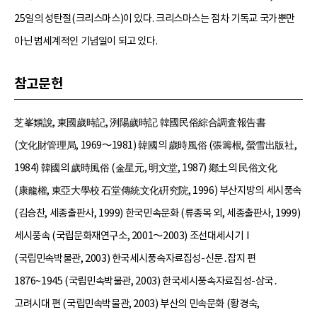
25일의 성탄절(크리스마스)이 있다. 크리스마스는 점차 기독교 국가뿐만
아닌 범세계적인 기념일이 되고 있다.
참고문헌
芝峯類說, 東國歲時記, 洌陽歲時記 韓國民俗綜合調査報告書
(文化財管理局, 1969～1981) 韓國의 歲時風俗 (張籌根, 螢雪出版社,
1984) 韓國의 歲時風俗 (金星元, 明文堂, 1987) 鄕土의 民俗文化
(康龍權, 東亞大學校 石堂傳統文化硏究院, 1996) 부산지방의 세시풍속
(김승찬, 세종출판사, 1999) 한국민속문화 (류종목 외, 세종출판사, 1999)
세시풍속 (국립문화재연구소, 2001～2003) 조선대세시기Ⅰ
(국립민속박물관, 2003) 한국세시풍속자료집성-신문․잡지 편
1876~1945 (국립민속박물관, 2003) 한국세시풍속자료집성-삼국․
고려시대 편 (국립민속박물관, 2003) 부산의 민속문화 (황경숙,