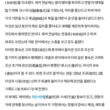
(年終祭)를 지내왔다. 제석 전날에는 몸의 병마를 퇴치하고 연말의 재액을
털기 위해 구나의식(驅儺儀式)을 가졌는데, 악귀를 쫓는다고 하여 여러
가지 가면을 쓰고 제금[銅鈸]과 북을 울리면서 궁 안을 돌아다녔다고 한다.
이것은 일년 동안의 묵은 잡귀를 쫓아내고 새해를 깨끗하게 맞이하려는
의도에서 행하였던 것이다. 제석 전날에는 연종포(年終砲)라고 하여
대포도 쏘았는데 지방 관아에서는 소총을 쏘고 징도 울렸다.
이러한 풍속은 고려 정종(靖宗) 때 중국에서 들어온 것으로 조선조
말기까지 궁중에서 행해졌다. 대궐과 관아에서의 이와 같은 풍속은 고려와
조선 초기에 관상감(觀象監)에서 행했던 대나(大儺)라는 의식의 유속
(遺俗)이라 할 수 있다. 한편 조선조 말까지는 섣달그믐날 조관(朝官) 2품
이상과 시종(侍從) 신하가 대궐에 들어가서 묵은해 문안을 올렸다는
기록도 󰡔동국세시기󰡕에 전한다.
이 밖에도 제석에는
묵은세배
[舊歲拜]와 수세(守歲) 풍속이 있고, 연중의
거래 관계를 청산하는 날이어서 각 가정에서는 정월의 준비나 채권, 채무를