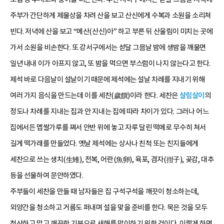
주부가 간단하게 제물상을 차려 산을 보고 산신에게 수복과 소원을 소리쳐
빈다. 저녁에 산을 보고 “메산(산신)아” 하고 부른 뒤 산울림이 미치는 곳에
가서 소원을 비손한다. 또 강서구에서는 섣달 그믐날 밤에 생밤을 깨물면
일년 내내 이가 아프지 않고, 또 밤을 먹으면 부스럼이 나지 않는다고 한다.
제석 바로 다음날이 설날이기 때문에 제석에는 설날 차례를 지내기 위해
여러 가지 음식을 만드는데 이를 세찬(歲饌)이라 한다. 세찬은
살림살이
의
정도나 차례를 지내는 집과 안 지내는 집에 따라 차이가 있다. 그러나 어느
집에서든 멥쌀가루를 쪄서 안반 위에 놓고 자루 달린 떡메로 무수히 쳐서
길게 떡가래를 만들었다. 옛날 제석에는 상사나 친척 또는 친지들에게
세찬으로 쓰는 생치(生雉), 전복, 어란(魚卵), 육포, 겸자(拑子), 곶감, 대추
등을 선물하여 문안하였다.
주부들이 세찬을 만들 때 남자들은 집 구석구석을 깨끗이 청소하는데,
외양간을 청소하고 거름도 퍼내며 설을 맞을 준비를 한다. 묵은 것을 모두
청산하고 맑고 깨끗한 기분으로 새해를 맞이하기 위한 것이다. 이렇게 하면