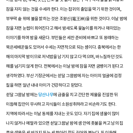
잠을 자지 않는 것을 수세라 한다. 이는 잡귀의 출입을 막기 위한 것이며,
부뚜막 솥 위에 불을 밝히는 것은 조왕신(竈王神)을 위한 것이다. 이날 밤에
잠을 자면 눈썹이 희어진다고 해서 밤새도록 윷놀이를 하거나 재미있는
이야기를 하며 밤을 새운다. 부인들은 세찬 준비에 바쁘고 또 왕래하는
묵은세배꾼들도 있어서 수세는 자연적으로 되는 셈이다. 충북에서는 한
해의 마지막 밤이므로 저녁밥을 남기지 않고 다 먹으며, 바느질하던 것도
해를 넘기지 않게 한다. 전북에서는 이날 밤에 잠을 자면 굼벵이가 된다고
생각하였다. 부산 기장군에서는 섣달 그믐밤에 자는 아이의 얼굴에 검정
칠을 하면 일년 내내 아이가 건강하다고 믿었다.
섣달 그믐날 밤에는
당산나무
에 금줄을 치고 간단한 제물을 진설한 뒤
이듬해 집안이 무사하고 자식들이 소원성취하라고 비손하기도 한다.
지역에 따라서는 이날 동제를 지내는 곳도 있다. 자기 집에 샘물이 많이
나지 않거나 메말라 있으면 섣달그믐날 밤에 샘 안에 촛불을 켜고 남의 집
좋은 샘물을 세 바가지 또는 세 항아리 정도 길어와 붓는다. 또 이듬해