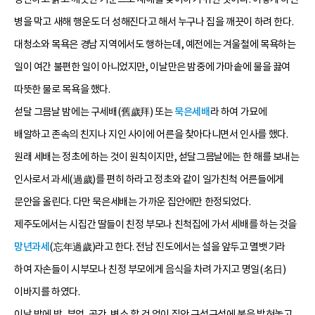
병을 막고 새해 행운도 더 성해진다고 해서 누구나 집을 깨끗이 하려 한다.
대청소와 목욕은 경남 지역에서도 행하는데, 예전에는 겨울철에 목욕하는
일이 여간 불편한 일이 아니었지만, 이날만은 밤중에 가마솥에 물을 끓여
따뜻한 물로 목욕을 했다.
섣달 그믐날 밤에는 구세배(舊歲拜) 또는
묵은세배
라 하여 가묘에
배알하고 존속의 친지나 지인 사이에 어른을 찾아다니면서 인사를 했다.
원래 세배는 정초에 하는 것이 원칙이지만, 섣달그믐날에는 한 해를 보내는
인사로서 과세(過歲)를 편히 하라고 정초와 같이 일가친척 어른들에게
문안을 올린다. 다만 묵은세배는 가까운 집안에만 한정되었다.
제주도에서는 시집간 딸들이 친정 부모나 친척집에 가서 세배를 하는 것을
망년과세
(忘年過歲)라고 한다. 전남 진도에서는 설을 앞두고 멸뱃기라
하여 자손들이 시부모나 친정 부모에게 음식을 차려 가지고 명일(名日)
이바지를 하였다.
이날 밤에 방, 부엌, 곳간, 변소 할 것 없이 집안 구석구석에 불을 밝혀놓고