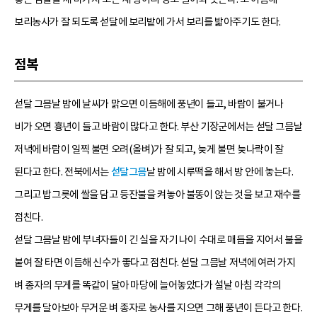
보리농사가 잘 되도록 섣달에 보리밭에 가서 보리를 밟아주기도 한다.
점복
섣달 그믐날 밤에 날씨가 맑으면 이듬해에 풍년이 들고, 바람이 불거나
비가 오면 흉년이 들고 바람이 많다고 한다. 부산 기장군에서는 섣달 그믐날
저녁에 바람이 일찍 불면 오려(올벼)가 잘 되고, 늦게 불면 늦나락이 잘
된다고 한다. 전북에서는
섣달그믐
날 밤에 시루떡을 해서 방 안에 놓는다.
그리고 밥그릇에 쌀을 담고 등잔불을 켜놓아 불똥이 앉는 것을 보고 재수를
점친다.
섣달 그믐날 밤에 부녀자들이 긴 실을 자기 나이 수대로 매듭을 지어서 불을
붙여 잘 타면 이듬해 신수가 좋다고 점친다. 섣달 그믐날 저녁에 여러 가지
벼 종자의 무게를 똑같이 달아 마당에 늘어놓았다가 설날 아침 각각의
무게를 달아보아 무거운 벼 종자로 농사를 지으면 그해 풍년이 든다고 한다.