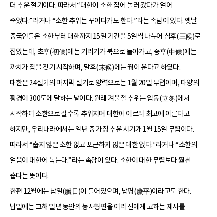
더 추운 절기이다. 따라서 “대한이 소한 집에 놀러 갔다가 얼어
죽었다.”라거나 “소한 추위는 꾸어다가도 한다.”라는 속담이 있다. 옛날
중국인들은 소한부터 대한까지 15일 기간을 5일씩 나누어 삼후(三候)로
잡았는데, 초후(初候)에는 기러기가 북으로 돌아가고, 중후(中候)에는
까치가 집을 짓기 시작하며, 말후(末候)에는 꿩이 운다고 하였다.
대한은 24절기의 마지막 절기로 양력으로는 1월 20일 무렵이며, 태양의
황경이 300도에 달하는 날이다. 원래 겨울철 추위는 입동(立冬)에서
시작하여 소한으로 갈수록 추워지며 대한에 이르러 최고에 이른다고
하지만, 우리나라에서는 일년 중 가장 추운 시기가 1월 15일 무렵이다.
따라서 “춥지 않은 소한 없고 포근하지 않은 대한 없다.”라거나 “소한의
얼음이 대한에 녹는다.”라는 속담이 있다. 소한이 대한 무렵보다 훨씬
춥다는 뜻이다.
한편 12월에는 납일(臘日)이 들어있으며, 납평(臘平)이라고도 한다.
납일에는 그해 일년 동안의 농사형편을 여러 신에게 고하는 제사를