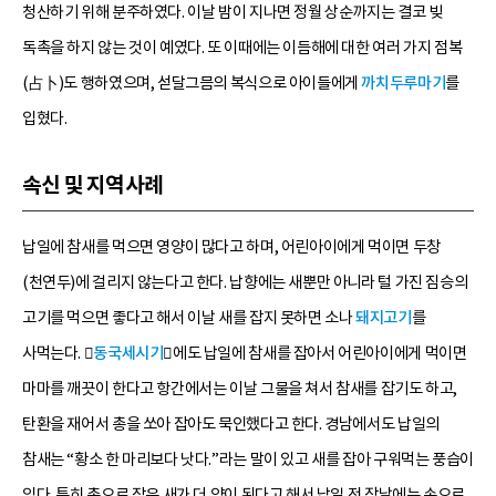
청산하기 위해 분주하였다. 이날 밤이 지나면 정월 상순까지는 결코 빚
독촉을 하지 않는 것이 예였다. 또 이때에는 이듬해에 대한 여러 가지 점복
(占卜)도 행하였으며, 섣달그믐의 복식으로 아이들에게
까치두루마기
를
입혔다.
속신 및 지역사례
납일에 참새를 먹으면 영양이 많다고 하며, 어린아이에게 먹이면 두창
(천연두)에 걸리지 않는다고 한다. 납향에는 새뿐만 아니라 털 가진 짐승의
고기를 먹으면 좋다고 해서 이날 새를 잡지 못하면 소나
돼지고기
를
사먹는다. 󰡔
동국세시기
󰡕에도 납일에 참새를 잡아서 어린아이에게 먹이면
마마를 깨끗이 한다고 항간에서는 이날 그물을 쳐서 참새를 잡기도 하고,
탄환을 재어서 총을 쏘아 잡아도 묵인했다고 한다. 경남에서도 납일의
참새는 “황소 한 마리보다 낫다.”라는 말이 있고 새를 잡아 구워먹는 풍습이
있다. 특히 총으로 잡은 새가 더 약이 된다고 해서 납일 전 장날에는 손으로