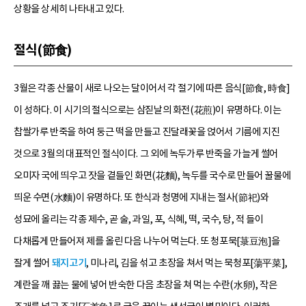
상황을 상세히 나타내고 있다.
절식(節食)
3월은 각종 산물이 새로 나오는 달이어서 각 절기에 따른 음식[節食, 時食]
이 성하다. 이 시기의 절식으로는 삼짇날의 화전(花煎)이 유명하다. 이는
찹쌀가루 반죽을 하여 둥근 떡을 만들고 진달래꽃을 얹어서 기름에 지진
것으로 3월의 대표적인 절식이다. 그 외에 녹두가루 반죽을 가늘게 썰어
오미자 국에 띄우고 잣을 곁들인 화면(花麵), 녹두를 국수로 만들어 꿀물에
띄운 수면(水麵)이 유명하다. 또 한식과 청명에 지내는 절사(節祀)와
성묘에 올리는 각종 제수, 곧 술, 과일, 포, 식혜, 떡, 국수, 탕, 적 들이
다채롭게 만들어져 제를 올린 다음 나누어 먹는다. 또 청포묵[菉豆泡]을
잘게 썰어
돼지고기
, 미나리, 김을 섞고 초장을 쳐서 먹는 묵청포[蕩平菜],
계란을 깨 끓는 물에 넣어 반숙한 다음 초장을 쳐 먹는 수란(水卵), 작은