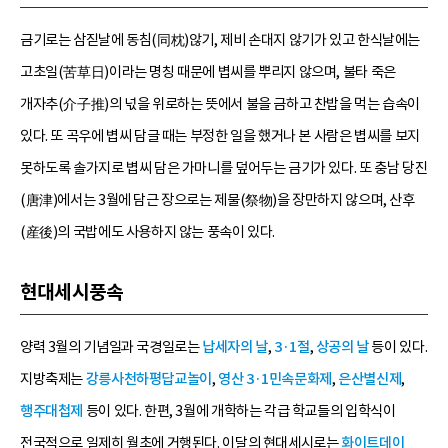
금기로는 삼짇날에 동침(同枕)않기, 제비 손대지 않기가 있고 한식날에는
고초일(苦草日)이라는 명칭 때문에 볍씨를 뿌리지 않으며, 불타 죽은
개자추(介子推)의 넋을 위로하는 뜻에서 불을 금하고 찬밥을 먹는 습속이
있다. 또 곡우에 볍씨 담글 때는 부정한 일을 했거나 본 사람은 볍씨를 보지
못하도록 솔가지로 볍씨 담은 가마니를 덮어두는 금기가 있다. 또 충남 당진
(唐津)에서는 3월에 담근 장으로는 제물(祭物)을 장만하지 않으며, 산후
(産後)의 국밥에도 사용하지 않는 풍속이 있다.
현대세시풍속
양력 3월의 기념일과 국경일로는
납세자의 날
,
3·1절
,
상공의 날
등이 있다.
지방축제는
강릉사천하평답교놀이
,
영산 3·1민속문화제
,
은산별신제
,
행주대첩제
등이 있다. 한편, 3월에 개학하는 각급 학교들의 입학식이
전국적으로 일제히 월초에 거행된다. 이달의 현대세시로는
화이트데이