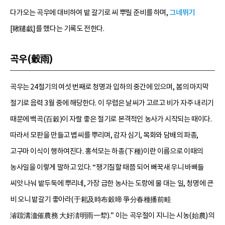
다가오는 곡우에 대비하여 밭 갈기로 씨 뿌릴 준비를 하며,
그네뛰기
[鞦韆戱]를 했다는 기록도 전한다.
곡우(穀雨)
곡우는 24절기의 여섯 번째로 청명과 입하의 중간에 있으며, 봄의 마지막
절기로 음력 3월 중에 해당한다. 이 무렵은 날씨가 고르고 비가 자주 내리기
때문에 백곡(百穀)이 자랄 좋은 절기로 본격적인 농사가 시작되는 때이다.
따라서 모판을 만들고 볍씨를 뿌리며, 감자 심기, 목화와 담배의 파종,
고구마 이식이 행하여진다. 홍석모는 하종(下種)이란 이름으로 이때의
농사일을 이렇게 말하고 있다. “쟁기질할 때쯤 되어 뻐꾹새 우니 바삐들
씨앗 나눠 밭두둑에 뿌리네, 가장 급한 농사는 도랑에 물 대는 일, 청명에 큰
비 오니 밭갈기 좋아라(于耜及時布穀啼 爭分春種播前畦
濬䟽溝洫催農務 大好淸明雨一犂).” 이는 곡우절이 지니는 시농(始農)의