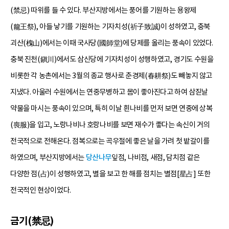
(禁忌) 따위를 들 수 있다. 부산지방에서는 풍어를 기원하는 용왕제
(龍王祭), 아들 낳기를 기원하는 기자치성(祈子致誠)이 성하였고, 충북
괴산(槐山)에서는 이때 국사당(國師堂)에 당제를 올리는 풍속이 있었다.
충북 진천(鎭川)에서도 삼신당에 기자치성이 성행하였고, 경기도 수원을
비롯한 각 농촌에서는 3월의 종교 행사로 춘경제(春耕祭)도 빼놓지 않고
지냈다. 아울러 수원에서는 연중무병하고 몸이 좋아진다고 하여 삼짇날
약물을 마시는 풍속이 있으며, 특히 이날 흰나비를 먼저 보면 연중에 상복
(喪服)을 입고, 노랑나비나 호랑나비를 보면 재수가 좋다는 속신이 거의
전국적으로 전해온다. 점복으로는 곡우절에 좋은 날을 가려 첫 밭갈이를
하였으며, 부산지방에서는
당산나무
잎점, 나비점, 새점, 담치점 같은
다양한 점(占)이 성행하였고, 별을 보고 한 해를 점치는 별점[星占] 또한
전국적인 현상이었다.
금기(禁忌)