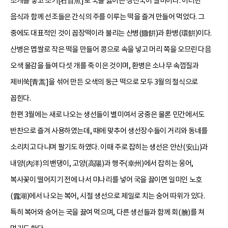
조개를 넣고 조기[石首魚]로 국을 끓이는 생선국이 별미이다. 이러한
음식과 함께 선조들은 간식의 주를 이루는 떡을 즐겨 만들어 먹었다. 그
중에도 대표적인 것이 꼽장떡이라 불리는 산병(饊餠)과 환병(環餠)이다.
산병은 멥쌀로 작은 떡을 만들어 콩으로 속을 넣고 머리 쪽을 오므린 다음
오색 물감을 들여 다섯 개를 죽 이은 것이며, 환병은 소나무 속껍질과
제비쑥[青蒿]을 섞어 만든 오색의 둥근 떡으로 모두 3월의 절식으로
꼽힌다.
한편 3월에는 새로 나오는 생선들이 별미여서 궁중은 물론 민간에서도
반찬으로 즐겨 사용하였는데, 때에 맞추어 생선장수들이 거리와 동네를
소리치고 다니며 팔기도 하였다. 이때 주로 잡히는 생선은 안산(安山)과
내양(內洋)의 밴댕이, 고양(高陽)과 행주(幸州)에서 잡히는 웅어,
복사꽃이 떨어지기 전에 나서 미나리를 넣어 국을 끓이면 일미인 노호
(露湖)에서 나오는 복어, 시절 생선으로 제일로 치는 숭어 따위가 있다.
특히 복어와 숭어는 국을 끓여 먹으며, 다른 생선들과 함께 회(膾)를 쳐