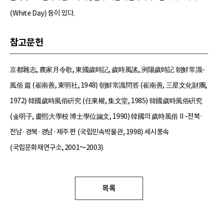
(White Day) 등이 있다.
참고문헌
京都雜志, 農家月令歌, 東國歲時記, 歲時風謠, 洌陽歲時記 朝鮮常識-
風俗 篇 (崔南善, 東明社, 1948) 朝鮮常識問答 (崔南善, 三星文化財團,
1972) 韓國歲時風俗硏究 (任東權, 集文堂, 1985) 韓國歲時風俗硏究
(金明子, 慶熙大學校 博士學位論文, 1990) 韓國의 歲時風俗Ⅱ-전북·
전남·경북·경남·제주 편 (국립민속박물관, 1998) 세시풍속
(국립문화재연구소, 2001～2003)
목록