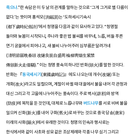
죽으나
.”란 속담은 이 두 날의 관계를 말하는 것으로 ‘그게 그거로 별 다름이
없다.’는 뜻이며 홍석모(洪錫謨)는 ‘도하세시기속시
(都下歲時紀俗詩)’에서 청명을 다음과 같이 묘사하고 있다. “청명절
돌아와 늦봄이 시작되니, 주나라 좋은 법 불씨를 바꾸네, 느릅, 버들 푸른
연기 궁궐에서 피어나고, 새 불씨 나누어주러 심부름꾼 달려가네
(淸明節届晩春頭 改燧良規自盛周 楡柳靑烟生紫禁
傳頒新火走儓騶).” 이는 청명 풍속의 하나인 반화(頒火)를 말한 것이다.
반화는 『
동국세시기
(東國歲時記)』에도 나오는데 개수(改燧) 또는
개화(改火)라고도 일컬으며, 계절이 바뀔 때 대궐에서 불을 내어 각 관청과
대신 그리고 각 고을에 나누어주는 풍속이다. 주로 벽사(辟邪)와 방역
(防疫)에 목적을 둔 것인데, 대체로 느릅나무와
버드나무
를 서로 비벼 불을
일으켜 신화(新火)를 내어 구화(舊火)로 바꾸는 것으로 중국 당송(唐宋)
이래의 사화(賜火)에서 유래한 것이다. 청명의 민속과 행사로는
한식에서와 같이 사초와 성묘 같은 조상제례와 각종 나무 심기 그리고