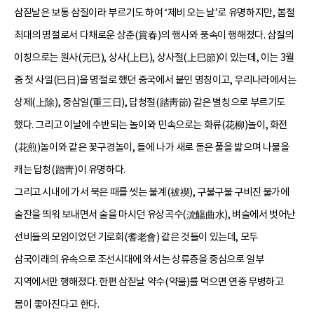
삼짇날은 보통 삼질이라 부르기도 하여 ‘제비 오는 날’로 유명하지만, 봄철
최대의 명절로서 다채로운 상춘(賞春)의 행사와 풍속이 행해졌다. 삼질의
이칭으로는 원사(元巳), 상사(上巳), 상사절(上巳節)이 있는데, 이는 3월
중 첫 사일(巳日)을 명절로 했던 중국에서 붙인 명칭이고, 우리나라에서는
상제(上除), 중삼일(重三日), 답청절(踏靑節) 같은 별칭으로 부르기도
했다. 그리고 이날에 수반되는 놀이와 민속으로는 화류(花柳)놀이, 화전
(花煎)놀이와 같은 꽃구경놀이, 들에 나가 새로 돋은 풀을 밟으며 나물을
캐는 답청(踏靑)이 유명하다.
그리고 시내에 가서 묵은 때를 씻는 불계(祓禊), 구불구불 구비진 물가에
술잔을 띄워 보내면서 술을 마시던 유상곡수(流觴曲水), 벼슬에서 벗어난
선비들의 모임이었던 기로회(耆老會) 같은 것들이 있는데, 모두
삼국이래의 유속으로 조선시대에 와서는 상류층을 중심으로 일부
지역에서만 행해졌다. 한편 삼짇날 약수(약물)를 먹으면 연중 무병하고
몸이 좋아진다고 한다.