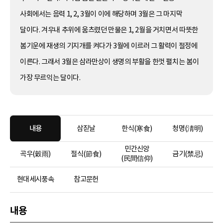
사회에서는 음력 1, 2, 3월이 이에 해당하며 3월은 그 마지막
달이다. 겨우내 추위에 움츠렸던 만물은 1, 2월을 거치면서 따뜻한
봄기운에 재생의 기지개를 켜다가 3월에 이르러 그 활력이 절정에
이른다. 그래서 3월은 삼라만상이 생명의 부활을 한껏 펼치는 봄이
가장 무르익는 달이다.
내용
삼짇날
한식(寒食)
청명(淸明)
민간신앙
곡우(穀雨)
절식(節食)
금기(禁忌)
(民間信仰)
현대세시풍속
참고문헌
내용