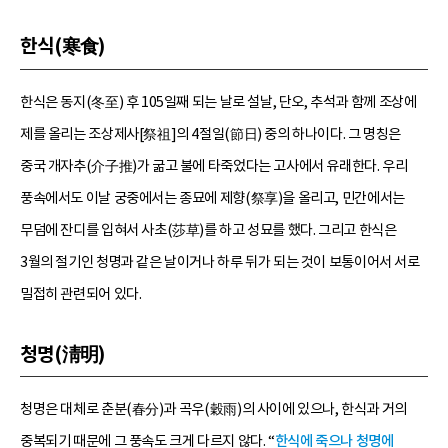
한식(寒食)
한식은 동지(冬至) 후 105일째 되는 날로 설날, 단오, 추석과 함께 조상에
제를 올리는 조상제사[祭祖]의 4절일(節日) 중의 하나이다. 그 명칭은
중국 개자추(介子推)가 굶고 불에 타죽었다는 고사에서 유래한다. 우리
풍속에서도 이날 궁중에서는 종묘에 제향(祭享)을 올리고, 민간에서는
무덤에 잔디를 입혀서 사초(莎草)를 하고 성묘를 했다. 그리고 한식은
3월의 절기인 청명과 같은 날이거나 하루 뒤가 되는 것이 보통이어서 서로
밀접히 관련되어 있다.
청명(淸明)
청명은 대체로 춘분(春分)과 곡우(穀雨)의 사이에 있으나, 한식과 거의
중복되기 때문에 그 풍속도 크게 다르지 않다. “
한식에 죽으나 청명에