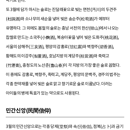
먹기도 한다.
또 3월에 담가 마시는 술로는 진달래꽃으로 빚는 면천(沔川)의 두견주
(杜鵑酒)와 소나무의 새순을 넣어 빚은 송순주(松荀酒)가 예부터
유명하다. 그 외에도 봄철의 술로는 충남 서천의 한산(韓山)에서 나오는
찹쌀로 만드는 소국주(小麴酒), 복숭아꽃을 넣어 빚은 도화주(桃花酒),
서울의 삼해주(三亥酒), 평양의 감홍로(甘紅露)와 벽향주(碧香酒),
황해도의 이강주(梨薑酒), 호남지방의 계당주(桂當酒)와 죽력고
(竹瀝膏), 충청도의 노산춘(魯山春)이 각 지방의 가장 좋은 술로 꼽혔다.
이 중에도 감홍로, 벽향주, 죽력고, 계당주, 평양의 문백주, 경주의 법주는
각종 한약재를 넣어 빚은 술로 맑고 향기로운 술로 이름났다. 더러는
아이들의 병에 특효가 있는 약으로도 사용된다.
민간신앙(民間信仰)
3월의 민간신앙으로는 각종 당제(堂祭)와 속신(俗信), 점복(占卜)과 금기