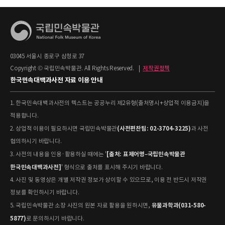
03045 서울시 종로구 삼청로 37
Copyright © 국립민속박물관. All Rights Reserved.
|
저작권정책
한국민속대백과사전 자료 이용 안내
1. 한국민속대백과사전의 텍스트는 공공누리 제2유형(출처명시+상업적 이용금지)을
적용합니다.
(사전편찬팀: 02-3704-3225)
2. 상업적 이용이 필요하시면 국립민속박물관
과 사전
협의하시기 바랍니다.
[출처: 표제어명–국립민속박물관
3. 사전의 내용을 인용·활용하실 때에는 '
한국민속대백과사전]
' 형식으로 출처를 표시해 주시기 바랍니다.
4. 사진 및 동영상은 개별 저작권 정보가 상이할 수 있으므로, 이용 전 반드시 저작권
정보를 확인하시기 바랍니다.
유물과학과(031-580-
5. 국립민속박물관 소장 사진의 원본 자료 활용을 원하시면,
5877)
로 문의하시기 바랍니다.