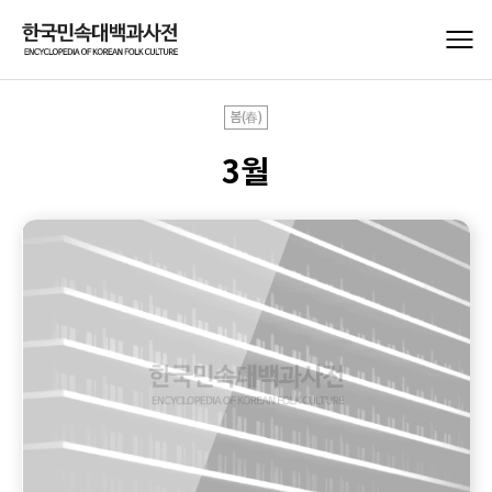
봄(春)
3월