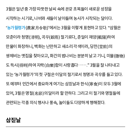
3월은 일년 중 가장 따뜻한 날씨 속에 온갖 초목들이 새로운 성장을
시작하는 시기로, 나비와 새들이 날아들며 농사가 시작되는 달이다.
‘
농가월령가
(農家月令歌)’에서는 3월을 이렇게 표현하고 있다. “삼월은
모춘이라 청명(淸明), 곡우(穀雨) 절기로다, 춘일이 재양(載陽)하여
만물이 화창하니, 백화는 난만하고 새소리 각색이라, 당전(堂前)의
쌍제비는 옛집을 찾아오고, 화간의 범나비는 분분히 날고 기니, 미물(微物)
도 득시(得時)하여 자락(自樂)함이 사랑홉다…….” 3월을 잘 나타내고
있는 ‘농가월령가’의 첫 구절은 이달의 절기로서 청명과 곡우를 들고 있다.
또 예부터 민간에서 중요하게 여기는 삼짇날과 한식(寒食)이 모두 3월에
있어, 3월은 명절(名節)의 달이라 할 만하다. 그리고 이 절기와 명절들에
관련되는 각종 의식 행사나 풍속, 놀이들도 다양하게 행해졌다.
삼짇날