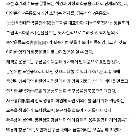
조선 후기의 수묵풍 운룡도는 석경과 이정의 화풍을 토대로 전개되었는데,
이인문의 <운룡도>(개인 소장)는 전자를, 김유성의 <운룡도>
(순천제일대학박물관소장)는 후자를 대표한다. 기록으로 전하는 정철조의
그림 속 <화룡>이 실물을 보는 듯 사실적으로 그려졌고, 박지원의 <
송암운룡도松岩雲龍圖>가 질풍처럼 붓을 휘둘러 이룩되었다고 한 것도
이러한 양자의 화풍을 토대로 그려졌음을 알 수 있다.
채색풍 운룡도는 구름을 수묵풍과 유사하게 발묵풍으로 표현한 것과,
문양처럼 도안풍으로 나타낸 것으로 나눌 수 있다. 1867년(고종 4)에
중건된 경복궁의 편전인 사정전의 어좌 양쪽 기둥의 상부에 벽면을 만들고
설치한 부벽화付壁畵의 운룡도는 흰색 구름을 발묵풍으로 그렸다.
사조룡四爪龍의 흰색 쌍룡이 화염에 싸인 여의주를 잡기 위해 격동하는
모습을 정밀하게 묘사했으며, 붉은색을 곁들여 서기를 나타냈다.
관우상이 봉안된 동관왕묘 감실 벽면의 아홉 마리 용은 일곱 마리의 황룡과
백룡과 청룡으로, 도안화된 구름 속에서 꿈틀거리는 모습을 하고 있다.