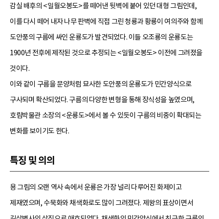
감실 배후의 <일월오봉도>를 떼어낸 뒷벽에 붙어 있던 대형 그림인데,
이를 다시 떼어 내자 나무 판벽에 직접 그린 청룡과 황룡이 여의주와 함께
도안풍의 구름에 싸인 운룡도가 발견되었다. 이들 오조룡의 운룡도는
1900년 전후에 제작된 것으로 추정되는 <일월오봉도> 이전에 그려졌을
것이다.
이와 같이 구름을 문양처럼 묘사한 도안풍의 운룡도가 민간양식으로
구사되며 확산되었다. 구름의 다양한 변형을 통해 장식성을 높였으며,
호림박물관 소장의 <운룡도>에서 볼 수 있듯이 구름의 비중이 확대되는
변화를 보이기도 한다.
특징 및 의의
용 그림의 오랜 역사 속에서 운룡은 가장 널리 다루어진 화제이고
제재였으며, 수묵화와 채색화로도 많이 그려졌다. 제왕의 표상이면서
길상벽사의 상징으로 애호되었다. 채색화의 민간양식에서 친근한 구름의