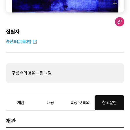
집필자
홍선표(洪善杓)
구름 속의 용을 그린 그림.
개관
내용
특징 및 의의
참고문헌
개관