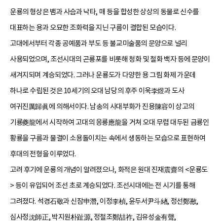
운룡의 형상은 뱀과 사슴과 낙타, 매 등을 합성한 상상의 동물로 신수를
대표하는 용과 오묘한 조화력을 지닌 구름이 결합된 모습이다.
고대에서부터 각종 공예품과 부도 등 불교미술품의 문양으로 널리
사용되었으며, 조선시대의 곤룡포를 비롯해 청화 및 철화 백자 등에 문양이
새겨지되며 계승되었다. 그러나 운룡도가 다양한 용 그림 화제 가운데
하나로 수립된 것은 10세기의 오대 남당의 후주 이욱李煜과 도사
여귀진厲歸眞에 의해서이다. 남송의 사대부화가 진용陳容이 상고의
기룡夔龍에서 시작하여 고대의 응룡應龍을 거쳐 오대 무렵 대두된 금룡인
황룡을 구름과 물결이 소용돌이치는 속에서 생동하는 모습으로 표현하여
후대의 전형을 이루었다.
고려 후기에 운룡의 개념이 알려졌으나, 화적은 원대 진재震齋의 <운룡도
> 등이 유입되어 조선 초로 계승되었다. 조선시대에는 전 시기를 통해
그려졌다. 석경石敬과 신잠申潛, 이정李楨, 윤두서尹斗緖, 정선鄭敾,
심사정沈師正, 박지원朴趾源, 정철조鄭喆祚, 김유성金有聲,