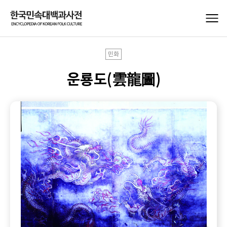
민화
운룡도(雲龍圖)