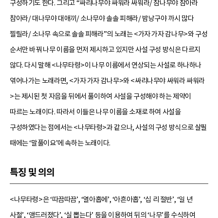
구성하기도 한다. 그리고 “싸리나무야 싸워라 싸워라/ 참나무야 참아라
참아라/ 대나무야 대애끼/ 소나무야 솔솔 피해라/ 밤낭구야 까시 많다
찔릴라/ 소나무 속으로 솔솔 피해라”의 노래는 <가자 가자 감나무>와 구성
순서만 바꿔 나무 이름을 먼저 제시하고 있지만 사설 구성 방식은 다르지
않다. 다시 말해 <나무타령>이 나무 이름에서 연상되는 사설로 하나하나
엮어나가는 노래라면, <가자 가자 감나무>와 <싸리나무야 싸워라 싸워라
>는 제시된 첫 자음을 뒤에서 풀이하여 사설을 구성해야 하는 제약이
따르는 노래이다. 따라서 이들은 나무 이름을 소재로 하여 사설을
구성하였다는 점에서는 <나무타령>과 같으나, 사설의 구성 방식으로 살필
때에는 ‘말풀이요’에 속하는 노래이다.
특징 및 의의
<나무타령>은 ‘따끔따끔’, ‘열아홉에’, ‘아흔아홉’, ‘십 리 절반’, ‘일 년
사철’, ‘앵드러졌다’, ‘실 뽑는다’ 등을 이용하여 뒤의 ‘나무’를 수식하여