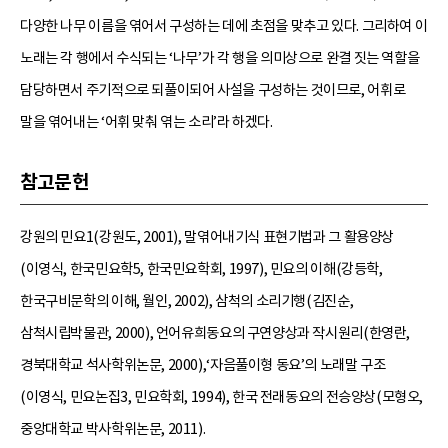
다양한 나무 이름을 엮어서 구성하는 데에 초점을 맞추고 있다. 그리하여 이
노래는 각 행에서 수식되는 ‘나무’가 각 행을 의미상으로 완결 짓는 역할을
담당하면서 주기적으로 되풀이되어 사설을 구성하는 것이므로, 어휘로
말을 엮어내는 ‘어휘 맞춰 엮는 소리’라 하겠다.
참고문헌
강원의 민요1(강원도, 2001), 말엮어내기식 표현기법과 그 활용양상
(이영식, 한국민요학5, 한국민요학회, 1997), 민요의 이해(강등학,
한국구비문학의 이해, 월인, 2002), 삼척의 소리기행(김진순,
삼척시립박물관, 2000), 언어유희동요의 구연양상과 작시원리(한영란,
경북대학교 석사학위논문, 2000),‘자음풀이형 동요’의 노래말 구조
(이영식, 민요논집3, 민요학회, 1994), 한국 전래동요의 전승양상(모형오,
중앙대학교 박사학위논문, 2011).