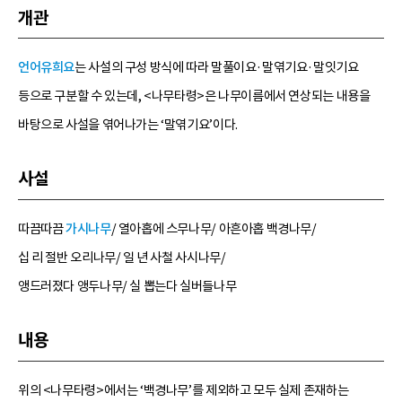
개관
언어유희요
는 사설의 구성 방식에 따라 말풀이요·말엮기요·말잇기요
등으로 구분할 수 있는데, <나무타령>은 나무이름에서 연상되는 내용을
바탕으로 사설을 엮어나가는 ‘말엮기요’이다.
사설
따끔따끔
가시나무
/ 열아홉에 스무나무/ 아흔아홉 백경나무/
십 리 절반 오리나무/ 일 년 사철 사시나무/
앵드러졌다 앵두나무/ 실 뽑는다 실버들나무
내용
위의 <나무타령>에서는 ‘백경나무’를 제외하고 모두 실제 존재하는