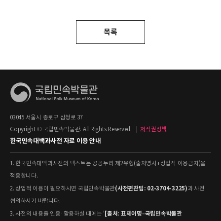
목록
03045 서울시 종로구 삼청로 37
Copyright © 국립민속박물관. All Rights Reserved.
|
저작권정책
한국민속대백과사전 자료 이용 안내
1. 한국민속대백과사전의 텍스트는 공공누리 제2유형(출처명시+상업적 이용금지)을
적용합니다.
(사전편찬팀: 02-3704-3225)
2. 상업적 이용이 필요하시면 국립민속박물관
과 사전
협의하시기 바랍니다.
[출처: 표제어명–국립민속박물관
3. 사전의 내용을 인용·활용하실 때에는 '