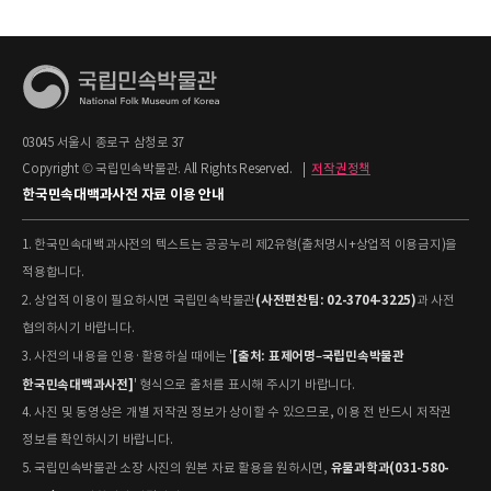
03045 서울시 종로구 삼청로 37
Copyright © 국립민속박물관. All Rights Reserved.
|
저작권정책
한국민속대백과사전 자료 이용 안내
1. 한국민속대백과사전의 텍스트는 공공누리 제2유형(출처명시+상업적 이용금지)을
적용합니다.
(사전편찬팀: 02-3704-3225)
2. 상업적 이용이 필요하시면 국립민속박물관
과 사전
협의하시기 바랍니다.
[출처: 표제어명–국립민속박물관
3. 사전의 내용을 인용·활용하실 때에는 '
한국민속대백과사전]
' 형식으로 출처를 표시해 주시기 바랍니다.
4. 사진 및 동영상은 개별 저작권 정보가 상이할 수 있으므로, 이용 전 반드시 저작권
정보를 확인하시기 바랍니다.
유물과학과(031-580-
5. 국립민속박물관 소장 사진의 원본 자료 활용을 원하시면,