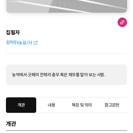
집필자
김익두(金益斗)
농악에서 긋패의 전체의 총무 혹은 재무를 맡아 보는 사람.
개관
내용
특징 및 의의
참고문헌
개관