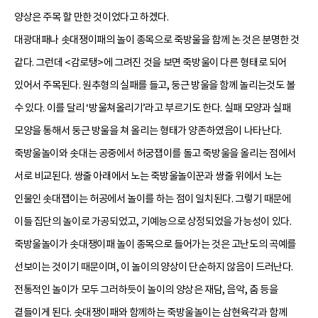
양상은 주목 할 만한 것이었다고 하겠다.
대광대패나 솟대쟁이패의 놀이 종목으로 죽방울을 함께 논 것은 분명한 것
같다. 그런데 <감로탱>에 그려진 것을 보면 죽방울이 다른 형태로 되어
있어서 주목된다. 원추형의 실패를 들고, 둥근 방울을 함께 놀리는것도 볼
수 있다. 이를 달리 ‘방울쳐올리기’라고 부르기도 한다. 실패 모양과 실패
모양을 통해서 둥근 방울을 쳐 올리는 형태가 양존하였음이 나타난다.
죽방울놀이와 솟대는 공중에서 허궁잽이를 돌고 죽방울을 올리는 점에서
서로 비교된다. 쌍줄 아래에서 노는 죽방울놀이꾼과 쌍줄 위에서 노는
인물인 솟대잽이는 허공에서 놀이를 하는 점이 일치된다. 그렇기 때문에
이들 집단의 놀이로 가공되었고, 기예능으로 상정되었을 가능성이 있다.
죽방울놀이가 솟대쟁이패 놀이 종목으로 들어가는 것은 고난도의 곡예를
선보이는 것이기 때문이며, 이 놀이의 양상이 단순하지 않음이 드러난다.
전통적인 놀이가 모두 그러하듯이 놀이의 양상은 재담, 음악, 춤 등을
곁들이게 된다. 솟대쟁이패와 함께하는 죽방울놀이는 삼현육각과 함께