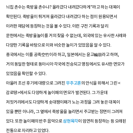
늬집 촌수는 죽방울 촌수냐? 올라갔다 내려갔다하게”라고 하는 대목이
확인된다. 죽방울이 튀겨져 올라갔다 내려갔다 하는 점이 원용되면서
이러한 재담에 등장하는 것을 볼 수 있다. 이런 구전 기록과 달리
문헌에서는 죽방울놀이를 거의 찾을 수 없는데, 외국에 있는 유사한 사례와
다양한 기록을 바탕으로 이와 비슷한 놀이가 있었음을 알 수 있다.
중국에서는 이를 공죽空竹이라 하고, 일본에서는 윤고輪鼓라고 하며,
거의 동일한 형태로 동아시아 각국에 전승되고 명칭에서도 유사한 면모가
있었음을 확인할 수 있다.
아울러 조선 후기에 대량으로 그려진
무주고혼
의 안식을 위해서 그린 <
감로탱>에서도 다양하게 놀이패의 면모가 발견된다. 그 가운데
저잣거리에서도 다양하게 솟대쟁이패가 노는 과정을 그려 놓은 대목이
있을 뿐만 아니라, 그 옆에서 죽방울을 놀리면서 주고받는 장면이 그려져
있다. 또한 놀이패의 반주 음악으로
삼현육각
이 엄연히 등장하는 등 오래된
전통으로 자리하고 있었다.