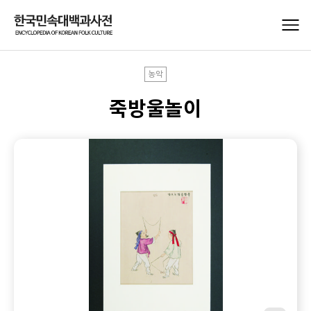
농악
죽방울놀이