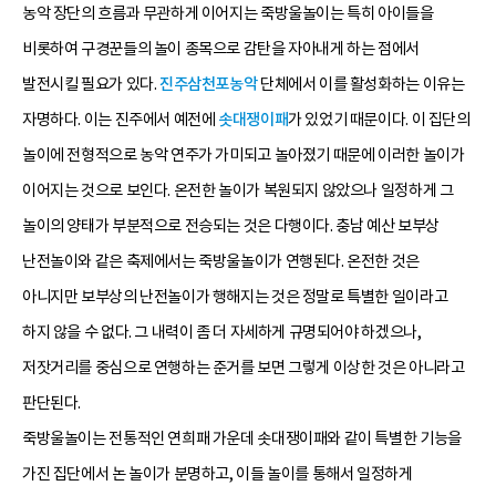
농악 장단의 흐름과 무관하게 이어지는 죽방울놀이는 특히 아이들을
비롯하여 구경꾼들의 놀이 종목으로 감탄을 자아내게 하는 점에서
발전시킬 필요가 있다.
진주삼천포농악
단체에서 이를 활성화하는 이유는
자명하다. 이는 진주에서 예전에
솟대쟁이패
가 있었기 때문이다. 이 집단의
놀이에 전형적으로 농악 연주가 가미되고 놀아졌기 때문에 이러한 놀이가
이어지는 것으로 보인다. 온전한 놀이가 복원되지 않았으나 일정하게 그
놀이의 양태가 부분적으로 전승되는 것은 다행이다. 충남 예산 보부상
난전놀이와 같은 축제에서는 죽방울놀이가 연행된다. 온전한 것은
아니지만 보부상의 난전놀이가 행해지는 것은 정말로 특별한 일이라고
하지 않을 수 없다. 그 내력이 좀 더 자세하게 규명되어야 하겠으나,
저잣거리를 중심으로 연행하는 준거를 보면 그렇게 이상한 것은 아니라고
판단된다.
죽방울놀이는 전통적인 연희패 가운데 솟대쟁이패와 같이 특별한 기능을
가진 집단에서 논 놀이가 분명하고, 이들 놀이를 통해서 일정하게