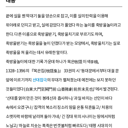
내용
끝에 실을 꿴 막대기 둘을 양손으로 잡고, 이를 실의 탄력을 이용해
위아래로 던지고 받고, 실에 감았다가 풀었다 하는 놀이를 죽방울놀이라고
한다. 다른 이름으로 죽방울받기, 죽방울치기로 부르기도 하며,
죽방울받기는 죽방울을 높이 던졌다가 받는 모양에서, 죽방울치기는 실로
죽방울을 쳐 올리는 데서 유래한 말이다.
죽방울놀이에 대한 기록 가운데 하나가 목은牧隱 이색李穡,
1328~1396의 『목은집(牧隱集)』 33권의 시 ‘동대문에서부터 대궐 문
앞에 이르기까지
산대잡극
의 무대가 펼쳐졌는데 예전에는 보지 못하던
것들이었다(自東大門至闕門前 山臺雜劇 前所未見也)’에서 발견된다.
‘산대를 얽어 만든 것이 봉래산과 흡사하니/ 과일 바치는 선인이 바다
속에서 오겠구나/ 잡객의 북소리 징소리 땅을 온통 뒤흔들고/ 처용의
소맷자락 바람에 날리며 돌아 가네/ 긴 장대 위의 사나이는 땅에서처럼
노닐고/ 하늘로 치솟는 폭죽은 번갯불처럼 빠르도다/ 태평 시대의 이