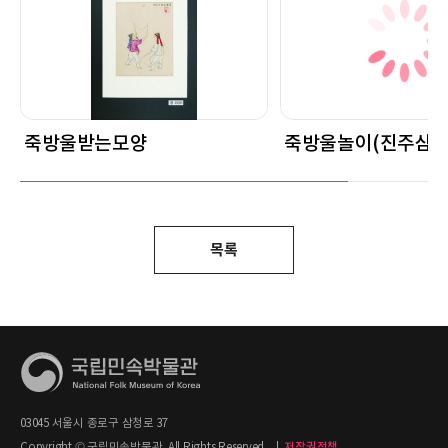
죽방울받는모양
죽방울놀이(진주삼천
목록
03045 서울시 종로구 삼청로 37
Copyright © 국립민속박물관. All Rights Reserved.
|
저작권정책