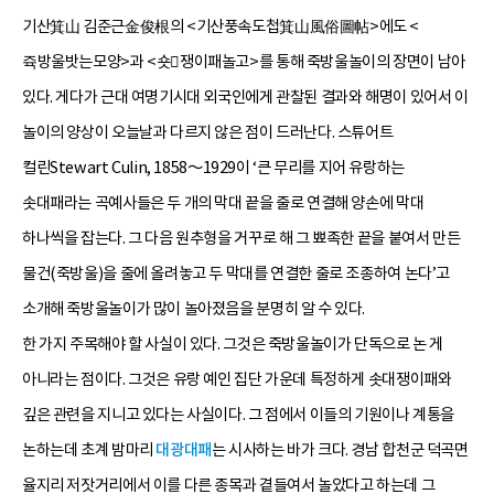
기산箕山 김준근金俊根의 <기산풍속도첩箕山風俗圖帖>에도 <
쥭방울밧는모양>과 <숏쟁이패놀고>를 통해 죽방울놀이의 장면이 남아
있다. 게다가 근대 여명기시대 외국인에게 관찰된 결과와 해명이 있어서 이
놀이의 양상이 오늘날과 다르지 않은 점이 드러난다. 스튜어트
컬린Stewart Culin, 1858～1929이 ‘큰 무리를 지어 유랑하는
솟대패라는 곡예사들은 두 개의 막대 끝을 줄로 연결해 양손에 막대
하나씩을 잡는다. 그 다음 원추형을 거꾸로 해 그 뾰족한 끝을 붙여서 만든
물건(죽방울)을 줄에 올려놓고 두 막대를 연결한 줄로 조종하여 논다’고
소개해 죽방울놀이가 많이 놀아졌음을 분명히 알 수 있다.
한 가지 주목해야 할 사실이 있다. 그것은 죽방울놀이가 단독으로 논 게
아니라는 점이다. 그것은 유랑 예인 집단 가운데 특정하게 솟대쟁이패와
깊은 관련을 지니고 있다는 사실이다. 그 점에서 이들의 기원이나 계통을
논하는데 초계 밤마리
대광대패
는 시사하는 바가 크다. 경남 합천군 덕곡면
율지리 저잣거리에서 이를 다른 종목과 곁들여서 놀았다고 하는데 그