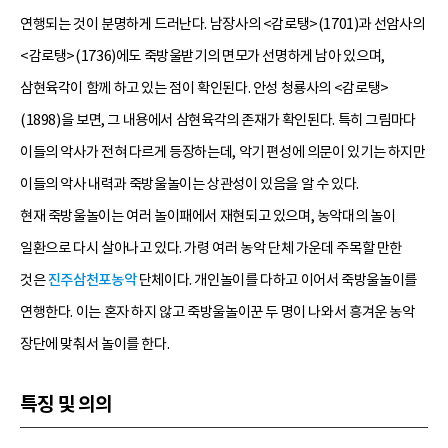
연행되는 것이 분명하게 드러난다. 남장사의 <감로탱>(1701)과 선암사의
<감로탱>(1736)에도 죽방울받기의 면모가 선명하게 남아 있으며,
삼현육각이 함께 하고 있는 점이 확인된다. 안성 청룡사의 <감로탱>
(1898)을 보면, 그 내용에서 삼현육각의 존재가 확인된다. 특히 그림마다
이들의 악사가 전혀 다르게 등장하는데, 악기 편성에 의문이 있기는 하지만
이들의 악사 내력과 죽방울놀이는 상관성이 있음을 알 수 있다.
현재 죽방울놀이는 여러 놀이패에서 재현되고 있으며, 농악대의 놀이
일환으로 다시 살아나고 있다. 가령 여러 농악 단체 가운데 주목할 만한
것은
진주삼천포농악
단체이다. 개인놀이를 다하고 이어서 죽방울놀이를
연행한다. 이는 혼자 하지 않고 죽방울놀이꾼 두 명이 나와서 흥겨운 농악
장단에 맞춰서 놀이를 한다.
특징 및 의의