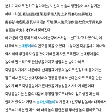
분위기 제대로 전하고 싶다마는/ 노신의 붓 솜씨 형편없어 부끄럽기만
하네그려(山臺結綴似蓬萊 獻果仙人海上來 雜客鼓鉦轟地動
處容衫袖逐風廻 長竿倚漢如平地 瀑火衝天似疾雷 欲寫大平眞氣像
老臣簪筆愧非才)’에서 찾아진다.
이 가운데 ‘긴 장대 위의 사나이는 땅에서처럼 노닐고’라고 하였으니, 이
대목에서
솟대쟁이패
의 면모를 찾을 수 있다. 그렇다면 죽방울치기의 내력
역시 이와 무관하지 않을 것이기 때문에 자못 주목된다. 솟대쟁이들의
놀이에 필수적으로 관련성을 가지고 삽입되는 놀이가 바로
죽방울치기이기 때문이다. 산대잡극 계통의 놀이로 일정하게 들어가는
점도 이채롭지만 솟대쟁이패의 전통을 통해서 본다면 아주 주목할 만한
놀이가 바로 죽방울놀이가 존재했을 가능성을 시사하기 때문이다.
죽방울놀이는 탈춤의 재담에 등장할 정도로 내력이 깊고 항간에 널리
알려져 있었다. 가령 ≪
송파
산대놀이
≫ 가운데 <신주부 침놀이> 대목에서
신주부가 하는 말에 “그래 너희 놈의 집안은 참 무식한 놈의 집이로구나.