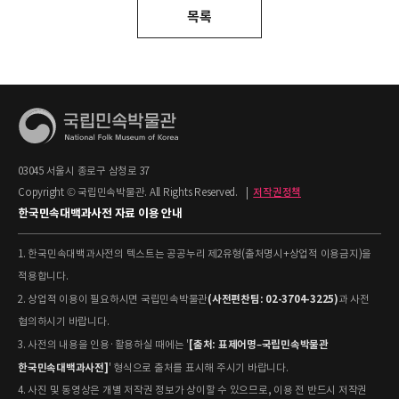
목록
03045 서울시 종로구 삼청로 37
Copyright © 국립민속박물관. All Rights Reserved.
|
저작권정책
한국민속대백과사전 자료 이용 안내
1. 한국민속대백과사전의 텍스트는 공공누리 제2유형(출처명시+상업적 이용금지)을
적용합니다.
(사전편찬팀: 02-3704-3225)
2. 상업적 이용이 필요하시면 국립민속박물관
과 사전
협의하시기 바랍니다.
[출처: 표제어명–국립민속박물관
3. 사전의 내용을 인용·활용하실 때에는 '
한국민속대백과사전]
' 형식으로 출처를 표시해 주시기 바랍니다.
4. 사진 및 동영상은 개별 저작권 정보가 상이할 수 있으므로, 이용 전 반드시 저작권