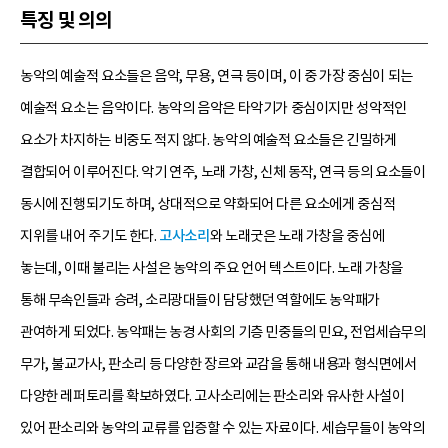
특징 및 의의
농악의 예술적 요소들은 음악, 무용, 연극 등이며, 이 중 가장 중심이 되는
예술적 요소는 음악이다. 농악의 음악은 타악기가 중심이지만 성악적인
요소가 차지하는 비중도 적지 않다. 농악의 예술적 요소들은 긴밀하게
결합되어 이루어진다. 악기 연주, 노래 가창, 신체 동작, 연극 등의 요소들이
동시에 진행되기도 하며, 상대적으로 약화되어 다른 요소에게 중심적
지위를 내어 주기도 한다.
고사소리
와 노래굿은 노래 가창을 중심에
놓는데, 이때 불리는 사설은 농악의 주요 언어 텍스트이다. 노래 가창을
통해 무속인들과 승려, 소리광대들이 담당했던 역할에도 농악패가
관여하게 되었다. 농악패는 농경 사회의 기층 민중들의 민요, 전업세습무의
무가, 불교가사, 판소리 등 다양한 장르와 교감을 통해 내용과 형식면에서
다양한 레퍼토리를 확보하였다. 고사소리에는 판소리와 유사한 사설이
있어 판소리와 농악의 교류를 입증할 수 있는 자료이다. 세습무들이 농악의