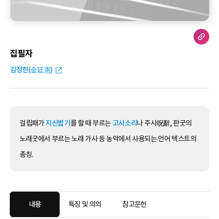
집필자
김정헌(金廷憲)
걸립패가
지신밟기
를 할 때 부르는
고사소리
나 주사呪辭, 판굿의
노래굿에서 부르는 노래 가사 등 농악에서 사용되는 언어 텍스트의
총칭.
내용
특징 및 의의
참고문헌