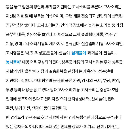
등을 놓고 집안의 평안과 부귀를 기원하는 고사소리를 부른다. 고사소리는
지신밟기를 할 때 부르는 의식요이며, 오랜 세월 전승되고 변형되어 선택된
집단적 창작물이다. 고사소리는 집 안의 각 장소에서 불리는 소리들 중 가장
풍부한 내용 및 양상을 보인다. 대체적으로 크게 절걸립패 계통, 성주굿
계통, 광대고사소리 계통의 세 가지로 분류된다. 절걸립패 계통 고사소리인
고사염불은 ‘서序-직성直星풀이-살풀이-
삼재풀이
-과거풀이-달풀이-
농사풀이
’ 내용으로 구성되어 있다. 성주굿 계통의 고사소리는 무가 성주굿
사설의 영향을 받아 가정의 길흉화복을 관장하는 가옥신인 성주신에
기원하는 것이다. 가내 평안과 농사의 풍년 기원, 감사의 표시, 부귀, 번영,
무병 등의 내용을 담고 있다. 광대고사소리 계통 고사소리는 충남과 호남
일대에 분포되어 있다고 알려져 있으며 천지생성내력, 산세풀이, 집터
축원, 부귀 기원, 액막이 등이 포함된다.
판굿의 노래굿은 주로 호남 지방에서 판굿의 독립적인 과장으로 구성되어
있는 절차굿의 하나이다. 노래굿은 민요를 상쇠가 메기고, 전 치배가 받는