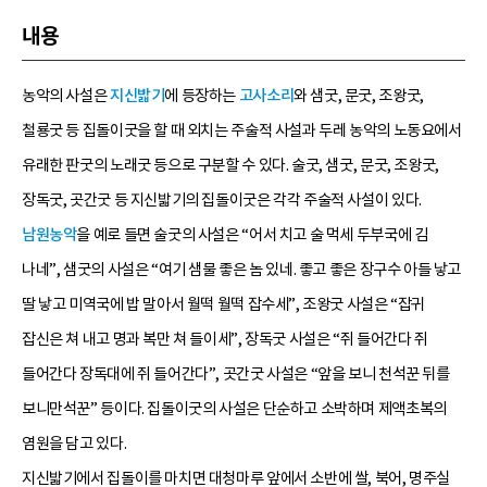
내용
농악의 사설은
지신밟기
에 등장하는
고사소리
와 샘굿, 문굿, 조왕굿,
철룡굿 등 집돌이굿을 할 때 외치는 주술적 사설과 두레 농악의 노동요에서
유래한 판굿의 노래굿 등으로 구분할 수 있다. 술굿, 샘굿, 문굿, 조왕굿,
장독굿, 곳간굿 등 지신밟기의 집돌이굿은 각각 주술적 사설이 있다.
남원농악
을 예로 들면 술굿의 사설은 “어서 치고 술 먹세 두부국에 김
나네”, 샘굿의 사설은 “여기 샘물 좋은 놈 있네. 좋고 좋은 장구수 아들 낳고
딸 낳고 미역국에 밥 말아서 월떡 월떡 잡수세”, 조왕굿 사설은 “잡귀
잡신은 쳐 내고 명과 복만 쳐 들이세”, 장독굿 사설은 “쥐 들어간다 쥐
들어간다 장독대에 쥐 들어간다”, 곳간굿 사설은 “앞을 보니 천석꾼 뒤를
보니만석꾼” 등이다. 집돌이굿의 사설은 단순하고 소박하며 제액초복의
염원을 담고 있다.
지신밟기에서 집돌이를 마치면 대청마루 앞에서 소반에 쌀, 북어, 명주실