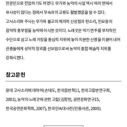
전문인으로 전업하기도 하였다. 무가와 농악의 사설 역시 여러 면에서
유사성이 많다는 점에서 무속과의 교류도 활발했음을 알 수 있다.
고사소리와 주사는 무가와 불교의 제의적 신성함과 판소리, 민요등의
음악적 풍부함을 농악에 이식한 것이다. 노래굿은 악기 연주를 부차적인
수단으로 삼고 노래 가창을 중심적 지위에 놓아 차분한 신명을 이끌어 내어
관중들에게 성악적 장르를 선보임으로써 농악의 종합 예술적 지위를
강화시켰다.
참고문헌
광대 고사소리에 대하여(손태도, 한국음반학11, 한국고음반연구회,
2001), 농악의 노래굿에 관한 고찰(김정헌, 공연문화연구15,
한국공연문화학회, 2007), 한국민속대사전(민중서관, 2000).