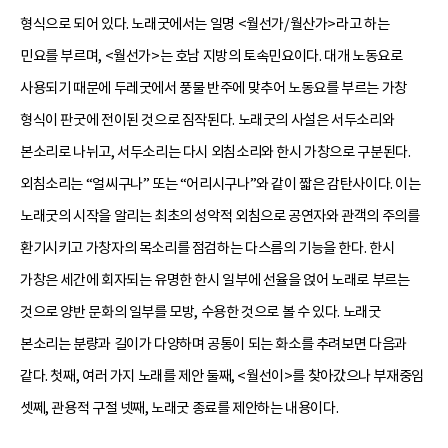
형식으로 되어 있다. 노래굿에서는 일명 <월선가/월산가>라고 하는
민요를 부르며, <월선가>는 호남 지방의 토속민요이다. 대개 노동요로
사용되기 때문에 두레굿에서 풍물 반주에 맞추어 노동요를 부르는 가창
형식이 판굿에 전이된 것으로 짐작된다. 노래굿의 사설은 서두소리와
본소리로 나뉘고, 서두소리는 다시 외침소리와 한시 가창으로 구분된다.
외침소리는 “얼씨구나” 또는 “어리시구나”와 같이 짧은 감탄사이다. 이는
노래굿의 시작을 알리는 최초의 성악적 외침으로 공연자와 관객의 주의를
환기시키고 가창자의 목소리를 점검하는 다스름의 기능을 한다. 한시
가창은 세간에 회자되는 유명한 한시 일부에 선율을 얹어 노래로 부르는
것으로 양반 문화의 일부를 모방, 수용한 것으로 볼 수 있다. 노래굿
본소리는 분량과 길이가 다양하며 공통이 되는 화소를 추려보면 다음과
같다. 첫째, 여러 가지 노래를 제안 둘째, <월선이>를 찾아갔으나 부재중임
셋쩨, 관용적 구절 넷째, 노래굿 종료를 제안하는 내용이다.