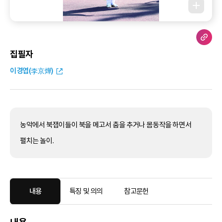
집필자
이경엽(李京燁)
농악에서 북잽이들이 북을 메고서 춤을 추거나 몸동작을 하면서
펼치는 놀이.
내용
특징 및 의의
참고문헌