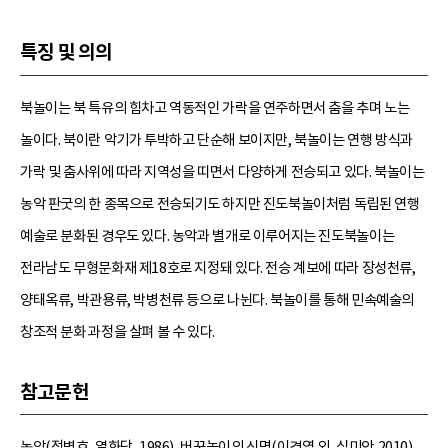
특징 및 의의
북놀이는 북 특유의 힘차고 역동적인 가락을 연주하면서 춤을 추며 노는
놀이다. 북이란 악기가 투박하고 단순해 보이지만, 북놀이는 연행 방식과
가락 및 춤사위에 따라 지역성을 띠면서 다양하게 전승되고 있다. 북놀이는
농악 판굿의 한 종목으로 전승되기도 하지만 진도북놀이처럼 독립된 연행
예술로 분화된 경우도 있다. 농악과 별개로 이루어지는 진도북놀이는
전라남도 무형문화재 제18호로 지정돼 있다. 전승 계보에 따라 장성천류,
양태옥류, 박관용류, 박병천류 등으로 나뉜다. 북놀이를 통해 민속예술의
창조적 분화 과정을 살펴 볼 수 있다.
참고문헌
농악(정병호, 열화당, 1986), 버꾸놀이의 신명(이경엽 외, 심미안,2010),