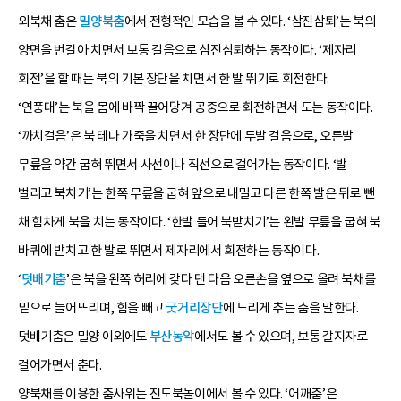
외북채 춤은
밀양북춤
에서 전형적인 모습을 볼 수 있다. ‘삼진삼퇴’는 북의
양면을 번갈아 치면서 보통 걸음으로 삼진삼퇴하는 동작이다. ‘제자리
회전’을 할 때는 북의 기본 장단을 치면서 한 발 뛰기로 회전한다.
‘연풍대’는 북을 몸에 바짝 끌어당겨 공중으로 회전하면서 도는 동작이다.
‘까치걸음’은 북 테나 가죽을 치면서 한 장단에 두발 걸음으로, 오른발
무릎을 약간 굽혀 뛰면서 사선이나 직선으로 걸어가는 동작이다. ‘발
벌리고 북치기’는 한쪽 무릎을 굽혀 앞으로 내밀고 다른 한쪽 발은 뒤로 뺀
채 힘차게 북을 치는 동작이다. ‘한발 들어 북받치기’는 왼발 무릎을 굽혀 북
바퀴에 받치고 한 발로 뛰면서 제자리에서 회전하는 동작이다.
‘
덧배기춤
’은 북을 왼쪽 허리에 갖다 댄 다음 오른손을 옆으로 올려 북채를
밑으로 늘어뜨리며, 힘을 빼고
굿거리장단
에 느리게 추는 춤을 말한다.
덧배기춤은 밀양 이외에도
부산농악
에서도 볼 수 있으며, 보통 갈지자로
걸어가면서 춘다.
양북채를 이용한 춤사위는 진도북놀이에서 볼 수 있다. ‘어깨춤’은