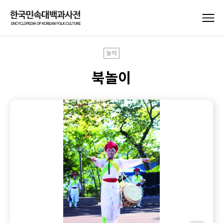
농악
북놀이