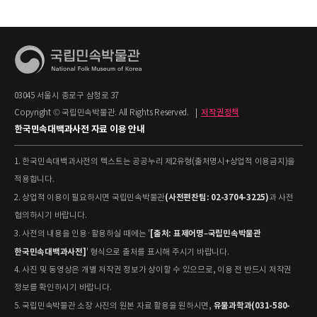
03045 서울시 종로구 삼청로 37
Copyright © 국립민속박물관. All Rights Reserved.
|
저작권정책
한국민속대백과사전 자료 이용 안내
1. 한국민속대백과사전의 텍스트는 공공누리 제2유형(출처명시+상업적 이용금지)을
적용합니다.
(사전편찬팀: 02-3704-3225)
2. 상업적 이용이 필요하시면 국립민속박물관
과 사전
협의하시기 바랍니다.
[출처: 표제어명–국립민속박물관
3. 사전의 내용을 인용·활용하실 때에는 '
한국민속대백과사전]
' 형식으로 출처를 표시해 주시기 바랍니다.
4. 사진 및 동영상은 개별 저작권 정보가 상이할 수 있으므로, 이용 전 반드시 저작권
정보를 확인하시기 바랍니다.
유물과학과(031-580-
5. 국립민속박물관 소장 사진의 원본 자료 활용을 원하시면,