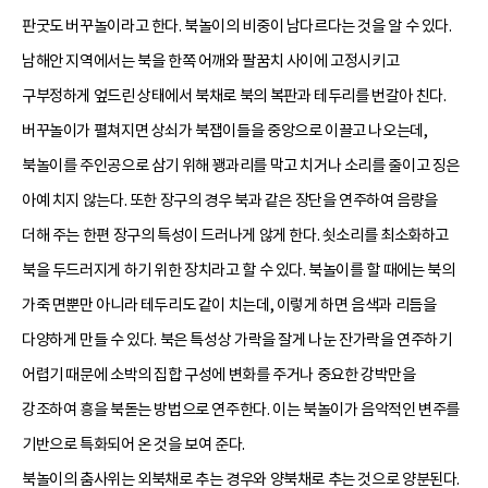
판굿도 버꾸놀이라고 한다. 북놀이의 비중이 남다르다는 것을 알 수 있다.
남해안 지역에서는 북을 한쪽 어깨와 팔꿈치 사이에 고정시키고
구부정하게 엎드린 상태에서 북채로 북의 복판과 테두리를 번갈아 친다.
버꾸놀이가 펼쳐지면 상쇠가 북잽이들을 중앙으로 이끌고 나오는데,
북놀이를 주인공으로 삼기 위해 꽹과리를 막고 치거나 소리를 줄이고 징은
아예 치지 않는다. 또한 장구의 경우 북과 같은 장단을 연주하여 음량을
더해 주는 한편 장구의 특성이 드러나게 않게 한다. 쇳소리를 최소화하고
북을 두드러지게 하기 위한 장치라고 할 수 있다. 북놀이를 할 때에는 북의
가죽 면뿐만 아니라 테두리도 같이 치는데, 이렇게 하면 음색과 리듬을
다양하게 만들 수 있다. 북은 특성상 가락을 잘게 나눈 잔가락을 연주하기
어렵기 때문에 소박의 집합 구성에 변화를 주거나 중요한 강박만을
강조하여 흥을 북돋는 방법으로 연주한다. 이는 북놀이가 음악적인 변주를
기반으로 특화되어 온 것을 보여 준다.
북놀이의 춤사위는 외북채로 추는 경우와 양북채로 추는 것으로 양분된다.