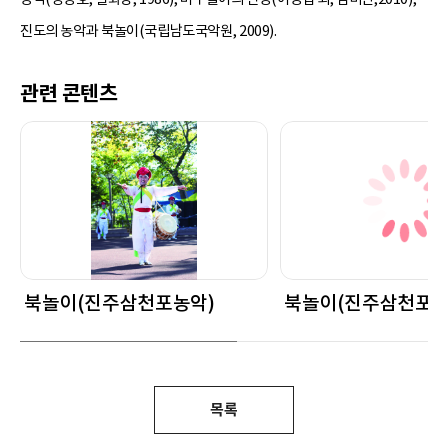
진도의 농악과 북놀이(국립남도국악원, 2009).
관련 콘텐츠
북놀이(진주삼천포농악)
북놀이(진주삼천포농
목록