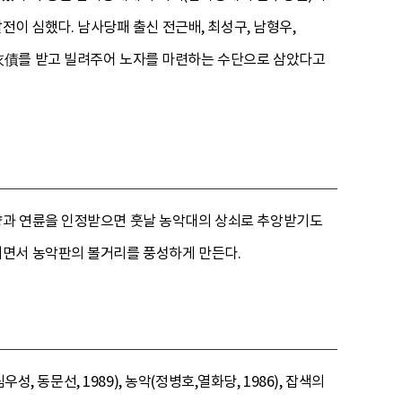
전이 심했다. 남사당패 출신 전근배, 최성구, 남형우,
衣債를 받고 빌려주어 노자를 마련하는 수단으로 삼았다고
량과 연륜을 인정받으면 훗날 농악대의 상쇠로 추앙받기도
면서 농악판의 볼거리를 풍성하게 만든다.
, 동문선, 1989), 농악(정병호,열화당, 1986), 잡색의