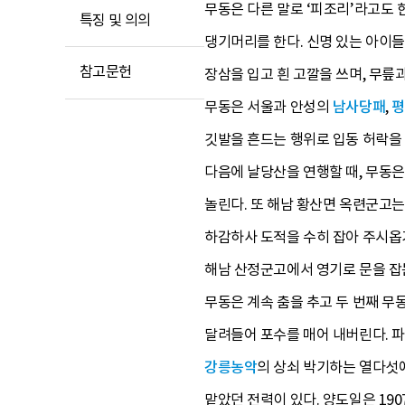
무동은 다른 말로 ‘피조리’라고도 
특징 및 의의
댕기머리를 한다. 신명 있는 아이들
참고문헌
장삼을 입고 흰 고깔을 쓰며, 무릎
무동은 서울과 안성의
남사당패
,
평
깃발을 흔드는 행위로 입동 허락을
다음에 날당산을 연행할 때, 무동은
놀린다. 또 해남 황산면 옥련군고
하감하사 도적을 수히 잡아 주시옵
해남 산정군고에서 영기로 문을 잡는
무동은 계속 춤을 추고 두 번째 무
달려들어 포수를 매어 내버린다. 
강릉농악
의 상쇠 박기하는 열다섯
맡았던 전력이 있다. 양도일은 19