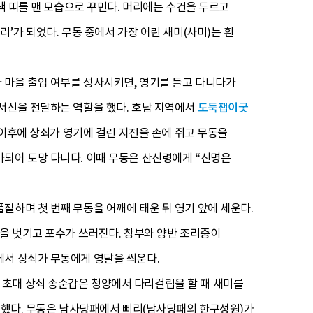
색 띠를 맨 모습으로 꾸민다. 머리에는 수건을 두르고
’가 되었다. 무동 중에서 가장 어린 새미(사미)는 흰
 마을 출입 여부를 성사시키면, 영기를 들고 다니다가
 서신을 전달하는 역할을 했다. 호남 지역에서
도둑잽이굿
 이후에 상쇠가 영기에 걸린 지전을 손에 쥐고 무동을
가되어 도망 다니다. 이때 무동은 산신령에게 “신명은
질하며 첫 번째 무동을 어깨에 태운 뒤 영기 앞에 세운다.
관을 벗기고 포수가 쓰러진다. 창부와 양반 조리중이
에서 상쇠가 무동에게 영탈을 씌운다.
 초대 상쇠 송순갑은 청양에서 다리걸립을 할 때 새미를
입문했다. 무동은 남사당패에서 삐리(남사당패의 한구성원)가