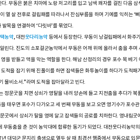
한다. 무동은 붉은 치마에 노랑 저고리를 입고 남색 쾌자를 걸친 다음 삼
이 열 살 전후로 걸립패를 따라나서 잔심부름을 하며 기예를 익히는 ‘삐리
과 발목을 연결하여 ‘다릿바’를 묶었다.
택농악
, 대전
웃다리농악
등에서 등장한다. 무동이 낭걸립패에서 화주가
 알린다. 진도의 소포걸군농악에서 무동은 어깨 위에 올라서 춤을 추며
 영을 받들고 액을 막는 역할을 한다. 해남 산정리의 경우 포수 목 베기
는 도적을 잡기 위해 진풀이를 하면 잡색들은 화투놀이를 하다가 도적패
기 물비소서.”라며 도적을 잡아달라고 빈다.
 정문굿을 치면 상쇠가 영탈을 내려 양손에 들고 지전춤을 추다가 북풀
동을 태우면 포수가 다가오고 세 번째 무동을 보고 오면 영기수가 포수
파문굿에서 상쇠가 탈을 영에 달고 잡색들의 공로를 치하한다. 영내림굿
에 무동춤을 춘 것이 농악대에 합류한 동기가 되었다. 대전웃다리농악의
07년 대덕군 문지리 출생으로 열두 살 때 최경선 행중에서 무동으로 