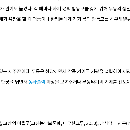
가 인기도 높았다. 각 패마다 자기 몫의 암동모를 갖기 위해 무동의 쟁탈
패가 유랑을 할 때 머슴이나 한량들에게 자기 몫의 암동모를 허우채解
있는 재주꾼이다. 무동은 성장하면서 각종 기예를 기량을 섭렵하여 재
려 판굿을 뛰면서
농사풀이
과정을 보여주거나 무동타기의 기예를 선보이
 고창의 마을굿(고창농악보존회, 나무한그루, 2010), 남사당패 연구(심우성