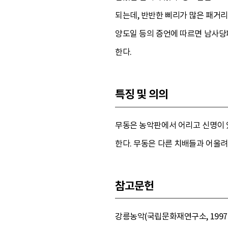
되는데, 반반한 삐리가 많은 패거리
양도일 등의 증언에 따르면 남사당
한다.
특징 및 의의
무동은 농악판에서 어리고 신명이 
한다. 무동은 다른 치배들과 어울
참고문헌
강릉농악(국립문화재연구소, 1997),