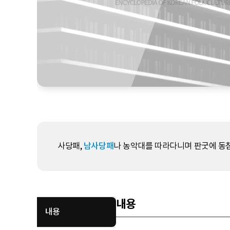
사당패,
남사당패
나 농악대를 따라다니며 판굿에 동참
내용
내용