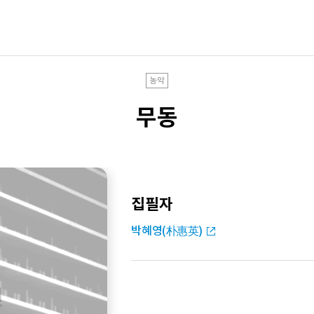
농악
무동
집필자
박혜영(朴惠英)