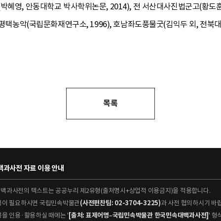
박혜영, 안동대학교 박사학위논문, 2014), 전 서산대사진법군고(황도훈
 평택농악(국립문화재연구소, 1996), 호남좌도풍물굿(김익두 외, 전북대
목록
과사전 자료 이용 안내
대백과사전의 텍스트는 공공누리 제2유형(출처명시+상업적 이용금지)을 적용합니다.
이용이 필요하시면 국립민속박물관
(사전편찬팀: 02-3704-3225)
과 사전 협의하시기 바
용을 인용·활용하실 때에는 '
[출처: 표제어명–국립민속박물관 한국민속대백과사전]
' 