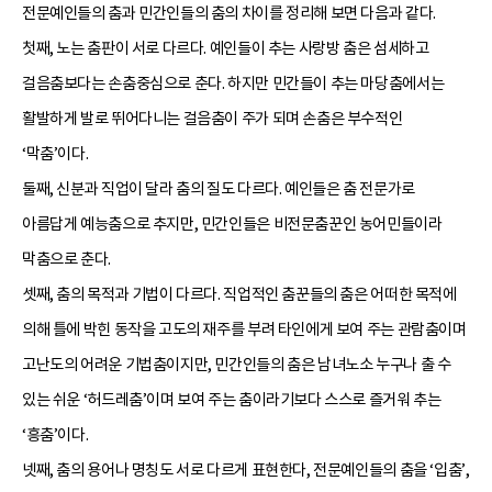
전문예인들의 춤과 민간인들의 춤의 차이를 정리해 보면 다음과 같다.
첫째, 노는 춤판이 서로 다르다. 예인들이 추는 사랑방 춤은 섬세하고
걸음춤보다는 손춤중심으로 춘다. 하지만 민간들이 추는 마당춤에서는
활발하게 발로 뛰어다니는 걸음춤이 주가 되며 손춤은 부수적인
‘막춤’이다.
둘째, 신분과 직업이 달라 춤의 질도 다르다. 예인들은 춤 전문가로
아름답게 예능춤으로 추지만, 민간인들은 비전문춤꾼인 농어민들이라
막춤으로 춘다.
셋째, 춤의 목적과 기법이 다르다. 직업적인 춤꾼들의 춤은 어떠한 목적에
의해 틀에 박힌 동작을 고도의 재주를 부려 타인에게 보여 주는 관람춤이며
고난도의 어려운 기법춤이지만, 민간인들의 춤은 남녀노소 누구나 출 수
있는 쉬운 ‘허드레춤’이며 보여 주는 춤이라기보다 스스로 즐거워 추는
‘흥춤’이다.
넷째, 춤의 용어나 명칭도 서로 다르게 표현한다, 전문예인들의 춤을 ‘입춤’,