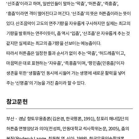
‘산조춤’이라고 하며, 일반인들이 말하는 ‘막춤’, ‘허튼춤’, ‘즉흥춤’,
‘흥춤’이라면 격이 떨어진다고 여긴다. ‘산조춤’의 뜻은 허튼춤이라는 뜻이
있다. 산조음악이 고도의 연주기량을 자유롭게 구사하지만 실제는 최고의
기량을 발휘하는 연주이듯이, 춤 역시 ‘입춤’, ‘산조춤’은 자유롭게 추는 것
같지만 실제로는 최고의 춤기량을 선보이는 예능춤이다.
따라서 허튼춤은 일정한 틀과 순서가 없이 추는 ‘막춤’, ‘허드레춤’이고,
마음먹은 대로 표현하는 ‘자유춤’, ‘즉흥춤’이며, ‘평민춤(민중춤)’이자
생존을 위한 ‘생활춤’인 동시에 시들어 가는 생명에 새로운 활력을 넣어
주는 ‘신명춤’의 기능을 가진 춤이라 할 수 있다.
참고문헌
부산・경남 향토무용총론(김온경, 한국평론, 1991), 창포리 해녀집단의
허튼춤 연행양상과 의미(전성희, 안동대학교 석사학위논문, 2005), 춤의
본질(Roderyk Lange, 최동현 역, 신아, 1998), 한국무용민속학개론