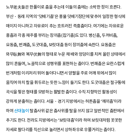
노부老夫들은 한풀이로 춤을 추는데 이들의 춤에는 소박한 정이 흐른다.
부산・동래 지역의 ‘덧배기춤’은 풍물 덧배기장단에 맞추어 일정한 형식에
매이지 아니하고 자유로이 추는 흐트러진 즉흥춤이다. 여기에는 자유로운
흥춤과 각종 재주를 부리는 장끼춤(잡기춤)도 있다. 병신춤, 두꺼비춤,
요동춤, 번쾌춤, 도굿대춤, 보릿대춤 등이 장끼춤에 속한다. 요동춤은
와무臥舞와 복무伏舞의 형태로 누운 채 배와 엉덩이를 치켜 올린 상태에서
많이 흔들며, 노골적으로 성행위를 표현하는 춤이다. 번쾌춤은 요란스럽게
번개처럼 이리저리 뛰어 돌아다니면서 양팔을 주로 어깨 위에서 많이
움직여 마치 칼을 휘두르는 듯한 느낌이 들기도 한다. 도굿대춤은 절구통에
곡식을 찧은 형태를 모방하는 활발한 춤이다. 수직 지향적인 활동성이
강하게 분출하는 춤이다. 서울・경기 지방에서는 허튼춤을 ‘깨끼춤’이라
하여
산대놀이
탈춤사위 같은 춤사위를 탈을 쓰지 않고 일반적인 춤판에서
추기도 한다. 전라도 지방에서는 ‘보릿대춤’이라 하여 보릿대처럼 꼿꼿한
자세로 팔다리를 직선으로 놀리면서 상하좌우로 우쭐거리는 춤이다.