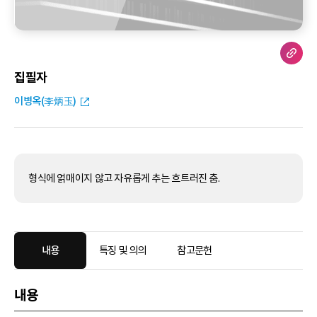
집필자
이병옥(李炳玉)
형식에 얽매이지 않고 자유롭게 추는 흐트러진 춤.
내용
특징 및 의의
참고문헌
내용