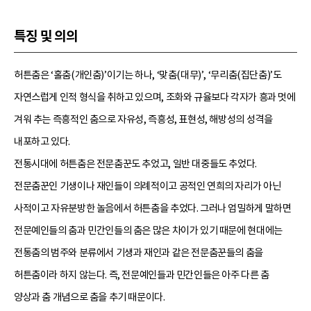
특징 및 의의
허튼춤은 ‘홀춤(개인춤)’이기는 하나, ‘맞춤(대무)’, ‘무리춤(집단춤)’도
자연스럽게 인적 형식을 취하고 있으며, 조화와 규율보다 각자가 흥과 멋에
겨워 추는 즉흥적인 춤으로 자유성, 즉흥성, 표현성, 해방성의 성격을
내포하고 있다.
전통시대에 허튼춤은 전문춤꾼도 추었고, 일반 대중들도 추었다.
전문춤꾼인 기생이나 재인들이 의례적이고 공적인 연희의 자리가 아닌
사적이고 자유분방한 놀음에서 허튼춤을 추었다. 그러나 엄밀하게 말하면
전문예인들의 춤과 민간인들의 춤은 많은 차이가 있기 때문에 현대에는
전통춤의 범주와 분류에서 기생과 재인과 같은 전문춤꾼들의 춤을
허튼춤이라 하지 않는다. 즉, 전문예인들과 민간인들은 아주 다른 춤
양상과 춤 개념으로 춤을 추기 때문이다.