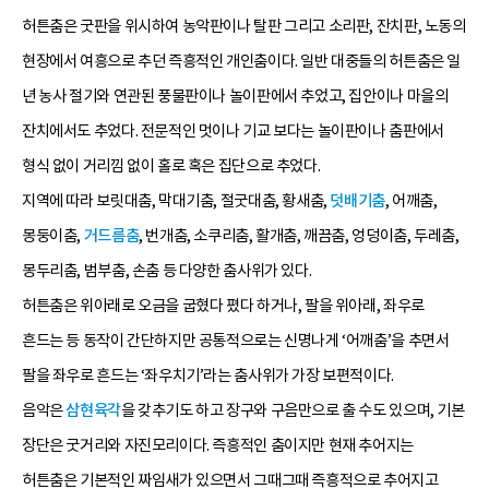
허튼춤은 굿판을 위시하여 농악판이나 탈판 그리고 소리판, 잔치판, 노동의
현장에서 여흥으로 추던 즉흥적인 개인춤이다. 일반 대중들의 허튼춤은 일
년 농사 절기와 연관된 풍물판이나 놀이판에서 추었고, 집안이나 마을의
잔치에서도 추었다. 전문적인 멋이나 기교 보다는 놀이판이나 춤판에서
형식 없이 거리낌 없이 홀로 혹은 집단으로 추었다.
지역에 따라 보릿대춤, 막대기춤, 절굿대춤, 황새춤,
덧배기춤
, 어깨춤,
몽둥이춤,
거드름춤
, 번개춤, 소쿠리춤, 활개춤, 깨끔춤, 엉덩이춤, 두레춤,
몽두리춤, 범부춤, 손춤 등 다양한 춤사위가 있다.
허튼춤은 위아래로 오금을 굽혔다 폈다 하거나, 팔을 위아래, 좌우로
흔드는 등 동작이 간단하지만 공통적으로는 신명나게 ‘어깨춤’을 추면서
팔을 좌우로 흔드는 ‘좌우치기’라는 춤사위가 가장 보편적이다.
음악은
삼현육각
을 갖추기도 하고 장구와 구음만으로 출 수도 있으며, 기본
장단은 굿거리와 자진모리이다. 즉흥적인 춤이지만 현재 추어지는
허튼춤은 기본적인 짜임새가 있으면서 그때그때 즉흥적으로 추어지고