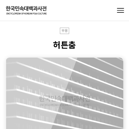
무용
허튼춤