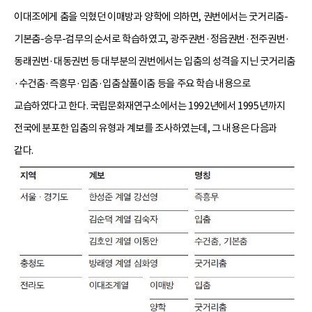
이대조에게 춤을 익혔던 이매방과 양학에 의하면, 권번에서는 굿거리춤-
기본춤-승무-검무의 순서로 학습하였고, 광주권번·정읍권번·전주권번·
동래권번·대동권번 등 대부분의 권번에서는 입춤의 성격을 지닌 굿거리춤
·수건춤·즉흥무·입춤·입춤살풀이춤 등을 주요 학습 내용으로
교습하였다고 한다. 국립문화재연구소에서는 1992년에서 1995년까지
전국에 분포한 입춤의 유형과 계보를 조사하였는데, 그 내용은 다음과
같다.