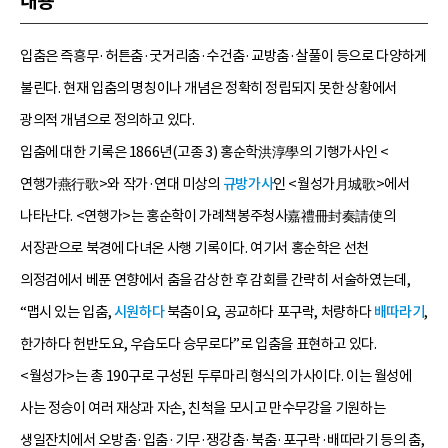
내용
입춤은 즉흥무·허튼춤·굿거리춤·수건춤·교방춤·살풀이 등으로 다양하게
불린다. 현재 입춤의 명칭이나 개념은 정확히 정립되지 못한 상황에서
광의적 개념으로 정의하고 있다.
입춤에 대한 기록은 1866년(고종 3) 홍순학洪淳學의 기행가사인 <
연행가燕行歌>와 작가·연대 미상의
규방가사
인 <월성가月城歌>에서
나타난다. <연행가>는 홍순학이 가례책봉주청사嘉禮冊封奏請使의
서장관으로 북경에 다녀온 사행 기록이다. 여기서 홍순학은 선천
의정검에서 베푼 연향에서 춤을 감상한 후 감회를 간략히 서술하였는데,
“맵시 있는 입춤,
시원하다
북춤이요, 공교하다 포구락, 처량하다
배따라기
,
한가하다 헌반도요, 우습도다 승무로다”로 입춤을 표현하고 있다.
<월성가>는 총 190구로 구성된 두루마리 형식의 가사이다. 이는 월성에
사는 정승이 여러 재상과 자손, 친척을 모시고 만수무강을 기원하는
생일잔치에서 오방춤·입춤·기무·쟁강춤·북춤·포구락·배따라기 등의 춤,