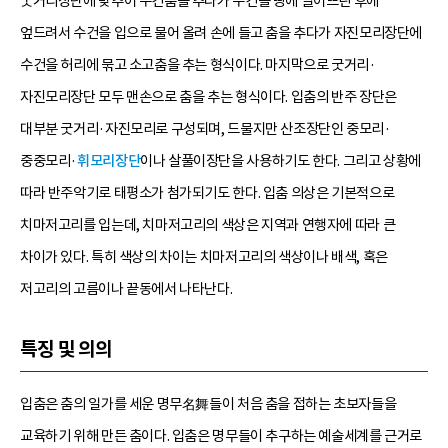
굿거리장단에 맞추어 수건춤을 추다가 수건을 땅에 떨어뜨린 후에
엎드려서 수건을 입으로 물어 올려 손에 들고 춤을 추다가 자진모리장단에
수건을 허리에 묶고 소고춤을 추는 형식이다. 마지막으로 굿거리·
자진모리장단 모두 맨손으로 춤을 추는 형식이다. 입춤의 반주 장단은
대부분 굿거리·자진모리로 구성되며, 드물지만 산조장단인 중모리·
중중모리·
휘모리장단
이나 살풀이장단을 사용하기도 한다. 그리고 상황에
따라 반주악기로 태평소가 첨가되기도 한다. 입춤 의상은 기본적으로
치마저고리를 입는데, 치마저고리의 색상은 지역과 연행자에 따라 큰
차이가 있다. 특히 색상의 차이는 치마저고리의 색상이나 배색, 혹은
저고리의 고름이나 끝동에서 나타난다.
특징 및 의의
입춤은 춤의 일가를 세운 명무名舞들이 처음 춤을 접하는 초보자들을
교육하기 위해 만든 춤이다. 입춤은 명무들이 추구하는 예술세계를 근거로