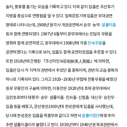
놀이, 풍류를 즐기는 모습을 기록하고 있다. 이와 같이 입춤은 조선후기
지방을 중심으로 연행됨을 알 수 있다. 일제강점기에 입춤은 무대공연
형태로 나타나는데, 1908년 원각사 개관공연에서 승무·농악·
살풀이춤
등과 함께 연행되었다. 1907년 6월부터 광무대에서는 민담과 무용을
영화와 함께 공연하였고, 광무대에서 1908년에 각종
민속무용
을
공연하였다는 기록으로 보아, 입춤도 함께 공연되었음을 추정할 수 있다.
또한 1918년에 간행된 『조선미인보감朝鮮美人寶鑑』에 의하면,
입춤은 당시 각 지역의 권번에서 추었던 춤 종목이며, 권번의 교습 종목의
하나로 기록되어 있다. 그리고 1920~1930년 무렵에 전통무용을 배웠던
원로 무용인의 구술에 의하면, 이동안은 1920년대 초에 광무대에서
김인호로부터 태평무·승무·살풀이춤·진쇠춤·신칼춤·대신무·승진무·
입춤 등을 배웠고, 강선영은1930년대 한성준에게 입춤을 사사했는데,
당시에 한성준은 입춤을 즉흥무와 같다고 하면서
살풀이장단
에 맞추어
추면 살풀이춤이라 불렀다고 한다. 1930년부터 1940년경 목포권번에서