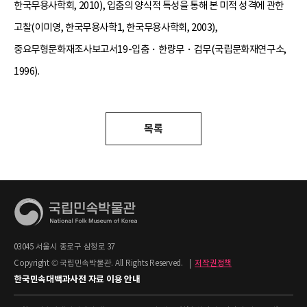
한국무용사학회, 2010), 입춤의 양식적 특성을 통해 본 미적 성격에 관한
고찰(이미영, 한국무용사학1, 한국무용사학회, 2003),
중요무형문화재조사보고서19-입춤・한량무・검무(국립문화재연구소,
1996).
목록
03045 서울시 종로구 삼청로 37
Copyright © 국립민속박물관. All Rights Reserved.
|
저작권정책
한국민속대백과사전 자료 이용 안내