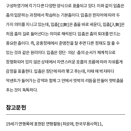
구성하였기에 각기 다른 다양한 양식으로 표출되고 있다. 이와 같이 입춤은
춤의 입문하는 과정에서 학습하는 기본춤이다. 입춤은 한자어에 따라 두
가지 의미를 지니고 있는데, 입춤[立舞]은 춤을 바로 세운다, 입춤[入舞]은
처음 춤의 길로 들어선다는 의미로 해석된다. 입춤은 춤의 토대를 만드는
중요한 춤이다. 즉, 궁중정재에서 춘앵전을 잘 추면 다른 정재도 잘 출 수
있는 것과 같은 원리이다. 입춤은 장단·의상·춤의 순서가 체계적으로
정형화되어 있지 않은 상태에서 자연스러운 호흡의 흐름에 따라 자유롭게
감정을 표출한다. 입춤은 장단에 따라 맺고 푸는데, 이때 매 박자마다
악센트가 들어가는 강약과 함께 그 안에서 엇박의 리듬을 만들어 엇박춤을
추는 것이 독특하다.
참고문헌
19세기 연행록에 표현된 연행활동(최성애, 한국무용사학11,