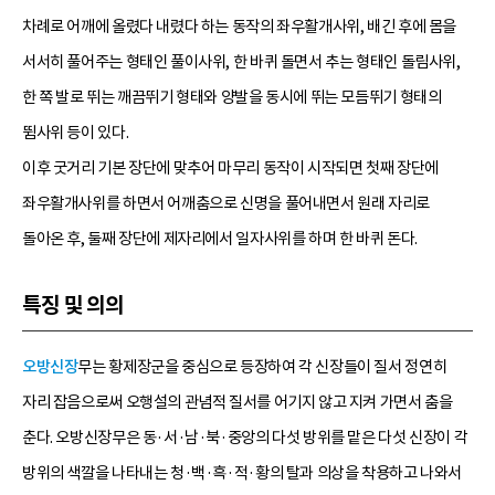
차례로 어깨에 올렸다 내렸다 하는 동작의 좌우활개사위, 배긴 후에 몸을
서서히 풀어주는 형태인 풀이사위, 한 바퀴 돌면서 추는 형태인 돌림사위,
한 쪽 발로 뛰는 깨끔뛰기 형태와 양발을 동시에 뛰는 모듬뛰기 형태의
뜀사위 등이 있다.
이후 굿거리 기본 장단에 맞추어 마무리 동작이 시작되면 첫째 장단에
좌우활개사위를 하면서 어깨춤으로 신명을 풀어내면서 원래 자리로
돌아온 후, 둘째 장단에 제자리에서 일자사위를 하며 한 바퀴 돈다.
특징 및 의의
오방신장
무는 황제장군을 중심으로 등장하여 각 신장들이 질서 정연히
자리 잡음으로써 오행설의 관념적 질서를 어기지 않고 지켜 가면서 춤을
춘다. 오방신장무은 동·서·남·북·중앙의 다섯 방위를 맡은 다섯 신장이 각
방위의 색깔을 나타내는 청·백·흑·적·황의 탈과 의상을 착용하고 나와서