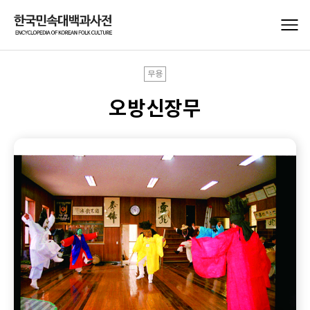
무용
오방신장무