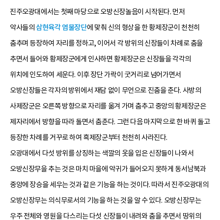
진주오광대에서는 첫째 마당으로 오방신장놀음이 시작된다. 먼저
악사들의
삼현육각
염불장단
에 맞춰 신의 형상을 한 황제장군이 천천히
춤추며 등장하여 자리를 정하고, 이어서 각 방위의 신장들이 차례로 춤을
추면서 들어와 황제장군에게 인사하면 황제장군은 신장들을 각각의
위치에 인도하여 세운다. 이후 장단 가락이 굿거리로 넘어가면서
오방신장들은 각자의 방위에서 재담 없이 무언으로 진춤을 춘다. 사방의
사제장군은 오른쪽 방향으로 자리를 옮겨 가며 춤추고 중앙의 황제장군은
제자리에서 방향을 따라 돌면서 춤춘다. 그런 다음 마지막으로 한 바퀴 돌고
등장한 차례를 거꾸로 하여 흑제장군부터 천천히 사라진다.
오광대에서 다섯 방위를 상징하는 색깔의 옷을 입은 신장들이 나와서
오방신장무을 추는 것은 마치 마을에 악귀가 들어오지 못하게 동서남북과
중앙에 장승을 세우는 것과 같은 기능을 하는 것이다. 따라서 진주오광대의
오방신장무는 의식무로서의 기능을 하는 것을 알 수 있다. 오방신장무는
우주 전체와 영원을 다스리는 다섯 신장들이 내려와 춤을 추면서 땅위의