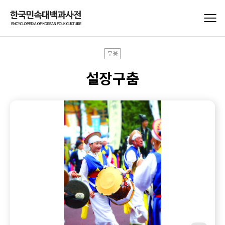
무용
설장구춤