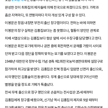
완성한 것이 최화집의 제자들에 의해 전국으로 퍼졌다고도 한다. 가락과
춤은 지역마다, 또 연행자마다 각자 개성 있게 구성 할 수 있다.
이봉문은 정읍 내장면 부전리 출신 장구잽이이다. 전하는 바에 의하면
이봉문의 장구 실력은 김홍집보다는 좀 못했으나, 혈통이 양인인 관계로
치배 서열상으로는 김홍집보다 항상 앞에 서서 수장구를 담당했다고 한다.
이봉문은 회전 묘기에 뛰어나 공연 중에 회전하면서 궁채를 가랑이 사이로
던져 받고 다음 장단을 정확히 맞히는 묘기를 보였다고 한다. 이봉문은
1948년 대한민국 정부수립 기념 경축 제1회전국농악경연대회에 설장구로
참가하여 최고상을 받았다. 김홍집은 전북 정읍시 입암면 신면리 출신으로,
쇠의 명인인 김홍술의 친동생이다. 무계 출신으로 당대에 장구귀신이란
별명을 얻을 정도로 기예가 특출났다.
전씨 무계 출신으로 장구 명인으로 손꼽히는 전사섭은 25세 때부터
김홍집에게 장구를 배웠으며, 신기남 역시 김홍집의 제자로 9살 때부터
장구를 배웠다. 김병섭은 정읍 칠보면 놋점 출신으로, 김학순과 이정범에게