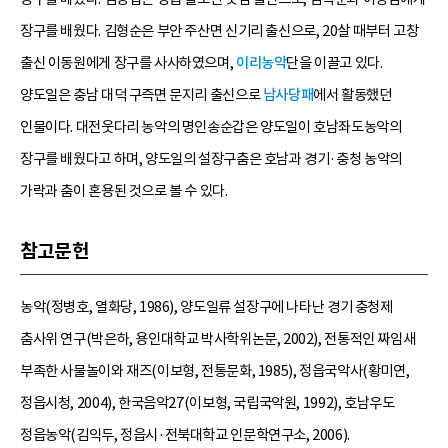
장구를 배웠다. 김형순은 부안 주산면 신기리 출신으로, 20살 때부터 고창
출신 이동원에게 장구를 사사하였으며,
이리농악
단을 이끌고 있다.
양도일은 충남 대덕 구즉면 문지리 출신으로
남사당패
에서 활동했던
인물이다. 대전웃다리 농악의 명인송순갑은 양도일이 호남좌도농악의
장구를 배웠다고 하며, 양도일의 설장구춤은 호남과 경기·충청 농악의
가락과 춤이 혼용된 것으로 볼 수 있다.
참고문헌
농악(정병호, 열화당, 1986), 양도일류 설장구에 나타난 경기 충청제
춤사위 연구(박은하, 용인대학교 박사학위논문, 2002), 전통적인 짜임새
부족한 사물놀이와 재즈(이보형, 전통문화, 1985), 정읍국악사(황미연,
정읍시청, 2004), 한국음악27(이보형, 국립국악원, 1992), 호남우도
정읍농악(김익두, 정읍시·전북대학교 인문학연구소, 2006).