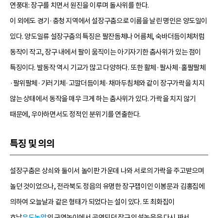
연풍대: 장구를 치면서 원진을 이루며 돌사위를 한다.
이 외에도 경기·충청 지역에서 설장구춤으로 이름을 날린 명인은 양도일이
있다. 양도일류 설장구춤의 특징은 팔잔돔체나 어름체, 숙바더듬이체처럼
동작이 작고, 장구 내에서 팔이 움직이는 아기자기한 춤사위가 있는 점이
특징이다. 발동작 역시 기교가 많고 다양하다. 또한 활체·팔사체·홀팔팔체
·팔위팔체·기러기체·고깔더듬이체·채마두침체와 같이 장구가락을 치지
않는 상태에서 동작을 매우 크게 하는 춤사위가 있다. 가락을 치지 않기
때문에, 우아하면서도 정적인 분위기를 연출한다.
특징 및 의의
설장구춤은 상쇠와 둘이서 놀이판 가운데 나와 서로의 가락을 주고받으며
놀던 것이었으나, 전라북도 정읍의 유명한 장구잽이인 이봉문과 김홍집에
의하여 오늘날과 같은 형태가 되었다는 설이 있다. 또 최화집이
호남
우도농악
의 군영놀이에서 공연되던 장구의 설놀음을 다시 짜서