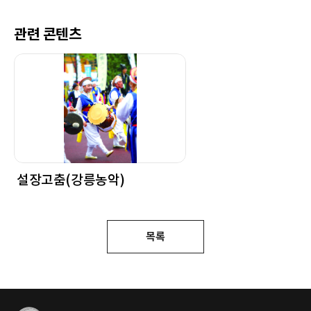
관련 콘텐츠
설장고춤(강릉농악)
목록