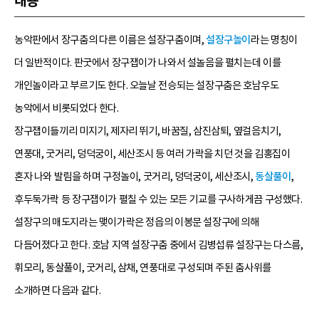
내용
농악판에서 장구춤의 다른 이름은 설장구춤이며,
설장구놀이
라는 명칭이
더 일반적이다. 판굿에서 장구잽이가 나와서 설놀음을 펼치는데 이를
개인놀이라고 부르기도 한다. 오늘날 전승되는 설장구춤은 호남우도
농악에서 비롯되었다 한다.
장구잽이들끼리 미지기, 제자리 뛰기, 바꿈질, 삼진삼퇴, 옆걸음치기,
연풍대, 굿거리, 덩덕궁이, 세산조시 등 여러 가락을 치던 것을 김홍집이
혼자 나와 발림을 하며 구정놀이, 굿거리, 덩덕궁이, 세산조시,
동살풀이
,
후두둑가락 등 장구잽이가 펼칠 수 있는 모든 기교를 구사하게끔 구성했다.
설장구의 매도지라는 맺이가락은 정읍의 이봉문 설장구에 의해
다듬어졌다고 한다. 호남 지역 설장구춤 중에서 김병섭류 설장구는 다스름,
휘모리, 동살풀이, 굿거리, 삼채, 연풍대로 구성되며 주된 춤사위를
소개하면 다음과 같다.