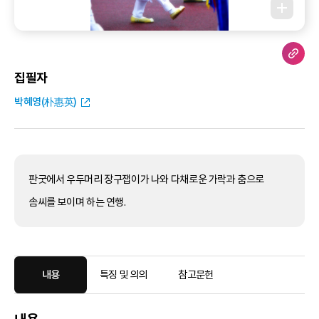
집필자
박혜영(朴惠英)
판굿에서 우두머리 장구잽이가 나와 다채로운 가락과 춤으로
솜씨를 보이며 하는 연행.
내용
특징 및 의의
참고문헌