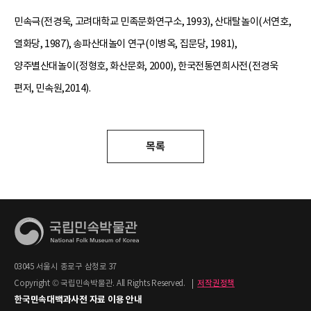
민속극(전경욱, 고려대학교 민족문화연구소, 1993), 산대탈놀이(서연호,
열화당, 1987), 송파산대놀이 연구(이병옥, 집문당, 1981),
양주별산대놀이(정형호, 화산문화, 2000), 한국전통연희사전(전경욱
편저, 민속원,2014).
목록
03045 서울시 종로구 삼청로 37
Copyright © 국립민속박물관. All Rights Reserved.
|
저작권정책
한국민속대백과사전 자료 이용 안내