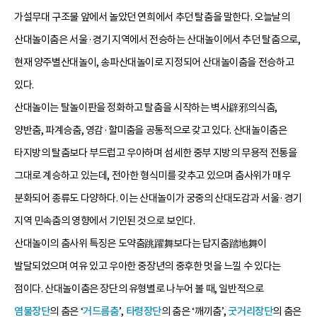
가설무대 구조물 앞에서 놀았던 연희에서 추던 탈춤을 말한다. 오늘날의
산대놀이춤은 서울·경기 지역에서 전승하는 산대놀이에서 추던 탈춤으로,
현재 양주별산대놀이, 송파산대놀이로 지정되어 산대놀이춤을 전승하고
있다.
산대놀이는 탈놀이판을 정화하고 탈춤을 시작하는 벽사辟邪의식춤,
양반춤, 파계승춤, 영감·할미춤을 공통적으로 갖고 있다. 산대놀이춤은
타지방의 탈춤보다 부드럽고 우아하며 섬세한 중부 지방의 무용적 전통을
그대로 계승하고 있는데, 전아한 형식미를 갖추고 있으며 춤사위가 매우
분화되어 종류도 다양하다. 이는 산대놀이가 궁중의 산대도감과 서울·경기
지역 민속춤의 영향에서 기인된 것으로 보인다.
산대놀이의 춤사위 특징은 도약춤跳躍舞보다는 답지춤踏地舞이
발달되었으며 여유 있고 우아한 중장년의 중후한 멋을 느낄 수 있다는
점이다. 산대놀이춤은 장단의 유형별로 나누어 볼 때, 일반적으로
염불장단
의 춤은 ‘
거드름춤
’,
타령장단
의 춤은 ‘깨끼춤’,
굿거리장단
의 춤은