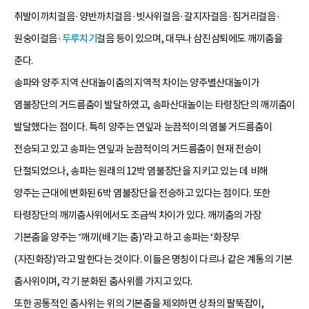
취발이까치걸음·양반까치걸음·빗사위걸음·갈지자걸음·짐거리걸음·
원숭이걸음·
두루치기
걸음 등이 있으며, 대무나 삼진삼퇴에도 깨끼춤을
춘다.
송파와 양주 지역 산대놀이춤의 지역적 차이는 양주별산대놀이가
염불장단의 거드름춤이 발달하였고, 송파산대놀이는 타령장단의 깨끼춤이
발달했다는 점이다. 특히 양주는 연잎과 눈끔적이의 염불 거드름춤이
전승되고 있고 송파는 연잎과 눈끔적이의 거드름춤이 현재 전승이
단절되었으나, 송파는 원래의 12박 염불장단을 지키고 있는 데 비해
양주는 근대에 변화된 6박 염불장단을 전승하고 있다는 점이다. 또한
타령장단의 깨끼춤사위에서도 조금씩 차이가 있다. 깨끼춤의 가장
기본춤을 양주는 ‘깨끼(배기는 춤)’라고 하고 송파는 ‘화장무
(자진화장)’라고 말한다는 것이다. 이들은 명칭이 다르나 같은 계통의 기본
춤사위이며, 각기 분화된 춤사위를 가지고 있다.
또한 공통적인 춤사위는 위의 기본춤을 제외하면 상좌의 팔뚝잡이,