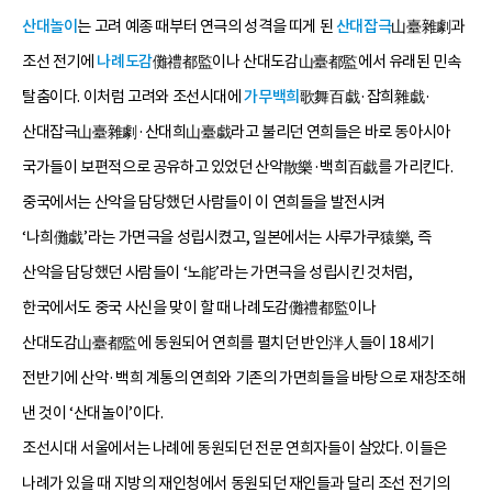
산대놀이
는 고려 예종 때부터 연극의 성격을 띠게 된
산대잡극
山臺雜劇과
조선 전기에
나례도감
儺禮都監이나 산대도감山臺都監에서 유래된 민속
탈춤이다. 이처럼 고려와 조선시대에
가무백희
歌舞百戱·잡희雜戱·
산대잡극山臺雜劇·산대희山臺戱라고 불리던 연희들은 바로 동아시아
국가들이 보편적으로 공유하고 있었던 산악散樂·백희百戱를 가리킨다.
중국에서는 산악을 담당했던 사람들이 이 연희들을 발전시켜
‘나희儺戱’라는 가면극을 성립시켰고, 일본에서는 사루가쿠猿樂, 즉
산악을 담당했던 사람들이 ‘노能’라는 가면극을 성립시킨 것처럼,
한국에서도 중국 사신을 맞이 할 때 나례도감儺禮都監이나
산대도감山臺都監에 동원되어 연희를 펼치던 반인泮人들이 18세기
전반기에 산악·백희 계통의 연희와 기존의 가면희들을 바탕으로 재창조해
낸 것이 ‘산대놀이’이다.
조선시대 서울에서는 나례에 동원되던 전문 연희자들이 살았다. 이들은
나례가 있을 때 지방의 재인청에서 동원되던 재인들과 달리 조선 전기의