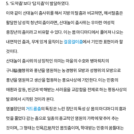
5. ‘도약춤’보다 ‘답지춤’이 발달하였다.
이와 같이 산대놀이 춤사위를 해서 지방의 탈춤과 비교하면, 해서탈춤은
활달한 남성적 청년의 춤이라면, 산대놀이 춤사위는 우아한 여성적
중장년의 춤이라고 비유할 수 있다. 이는 몸 마디마디에서 풀어져 나오는
내면적인 춤과, 무게 있게 움직이는
걸음걸이춤
에서 기인한 표현이라 할
것이다.
산대놀이 춤사위의 상징적인 의미는 마을의 수호와 병마퇴치의
구나驅儺행위와 풍년을 염원하는 농경행위 모방과 성행위의 모방으로
풍년을 염원하고 생산을 협동하는 풍요사상에 기인한다. 이는 민중의
애환과 갈등, 빈곤과 박해받는 서러움을 교감함을 전제로 하는 평등사상의
발로에서 시작된 것이라 본다.
염불장단의
거드름춤
의 특징은 느린 장단의 특성 상 몸의 마디마디의 흥과
멋을 풀었다 감는 춤으로 일종의 종교적인 염원의 가락에 맞추어 추는
것이며, 그 형태는 인욕忍慾적인 몸짓춤이며, 학대받는 민중의 꿈틀대는