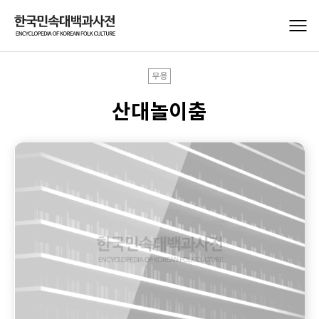
무용
산대놀이춤