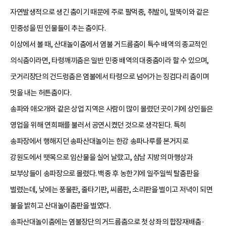
자연발생적으로 생긴 춤이기 때문에 주로 팔먹중, 취발이, 말뚝이와 같은
민중성을 띤 인물들이 추는 춤이다.
이상에서 볼 때, 산대놀이춤에서 염불 거드름춤이 특수 배역의 종교적인
의식춤이라면, 타령깨끼춤은 일반 민중 배역의 대중춤이라 할 수 있으며,
굿거리장단의 건드렁춤은 염불에서 타령으로 넘어가는 징검다리 춤이며
멋을 내는 허튼춤이다.
송파와 애오개와 같은 상업 지역은 사람이 많이 몰렸던 곳이기에 상인들은
영업을 위해 연희패를 불러서 공연시켰던 것으로 생각된다. 특히
송파장에서 행해지던 송파산대놀이는 한강 송파나루를 본거지로
강원도에서 뗏목으로 임산물을 실어 날랐고, 삼남 지방의 마행상과
보부상들이 송파장으로 몰렸다. 백중 후 농한기에 일주일씩 탈춤판을
벌렸는데, 낮에는 풍물판, 줄타기판, 씨름판, 소리판을 벌이고 저녁이 되면
불을 밝히고 산대놀이춤판을 벌였다.
송파산대놀이춤에는 염불장단의 거드름춤으로 첫 상좌의 합장재배춤·