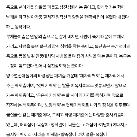
춤으로 날아가듯 양팔을 펴들고 삼진삼퇴하는 춤이고, 활개꺾기는 학이
날개를 펴고 날아가듯 펼쳐진 일직선의 양팔을 한쪽씩 접어 올렸다 내렸다
하는 동작이다.
부채놀이춤은 연잎의 춤으로 눈살이 비치면 사람이 죽기 때문에 부채로
가리고 사방을 돌며 탈판의 잡귀 침범을 막는 춤이고, 돌단춤은 눈끔적이의
춤으로 몸을 낮춰 연풍대처럼 사방을 돌며 잡귀 침범을 막는 춤이다. 복무는
노장이 엎드렸다 일어나 삼진삼퇴하는 춤이다.
양주별산대놀이의 타령장단 깨끼춤 가운데 ‘제자리깨끼’는 제자리에서
추는 깨끼춤이며, ‘엇쌔기깨끼’는 발을 이쪽저쪽으로 엇놓으면서 앞으로
가는 깨끼춤이고, ‘곧은치기깨끼’는 발 사이의 거리를 좁혀가며 앞으로
직진하는 깨끼춤이며, ‘노장깨끼’는 엇쌔기깨끼로 나가되 장삼을 휘두르며
굼실굼실 걷는 깨끼춤이다, 그리고 타령 깨끼춤에는 다양한 춤사위들이
있는데, 허리잡이·목잡이·멍석말이·너울질·고개잡이·여닫이(여다지)·
곱사위·깨끼리·자라춤·어깨춤·팔뚝잡이·까치걸음·목잡이·