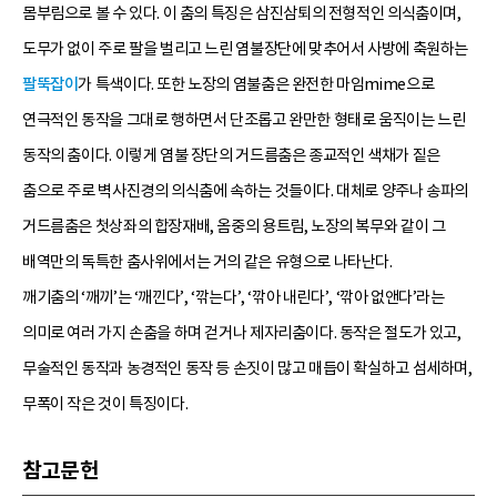
몸부림으로 볼 수 있다. 이 춤의 특징은 삼진삼퇴의 전형적인 의식춤이며,
도무가 없이 주로 팔을 벌리고 느린 염불장단에 맞추어서 사방에 축원하는
팔뚝잡이
가 특색이다. 또한 노장의 염불춤은 완전한 마임mime으로
연극적인 동작을 그대로 행하면서 단조롭고 완만한 형태로 움직이는 느린
동작의 춤이다. 이렇게 염불 장단의 거드름춤은 종교적인 색채가 짙은
춤으로 주로 벽사진경의 의식춤에 속하는 것들이다. 대체로 양주나 송파의
거드름춤은 첫상좌의 합장재배, 옴중의 용트림, 노장의 복무와 같이 그
배역만의 독특한 춤사위에서는 거의 같은 유형으로 나타난다.
깨기춤의 ‘깨끼’는 ‘깨낀다’, ‘깎는다’, ‘깎아 내린다’, ‘깎아 없앤다’라는
의미로 여러 가지 손춤을 하며 걷거나 제자리춤이다. 동작은 절도가 있고,
무술적인 동작과 농경적인 동작 등 손짓이 많고 매듭이 확실하고 섬세하며,
무폭이 작은 것이 특징이다.
참고문헌