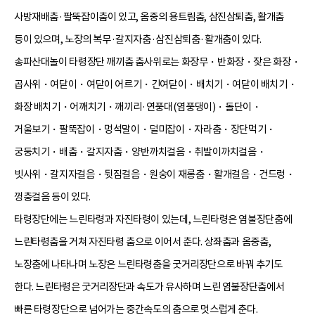
사방재배춤·팔뚝잡이춤이 있고, 옴중의 용트림춤, 삼진삼퇴춤, 활개춤
등이 있으며, 노장의 복무·갈지자춤·삼진삼퇴춤·활개춤이 있다.
송파산대놀이 타령장단 깨끼춤 춤사위로는 화장무・반화장・잦은 화장・
곱사위・여닫이・여닫이 어르기・긴여닫이・배치기・여닫이 배치기・
화장 배치기・어깨치기・깨끼리·연풍대(염풍댕이)・돌단이・
거울보기・팔뚝잡이・멍석말이・덜미잡이・자라춤・장단먹기・
궁둥치기・배춤・갈지자춤・양반까치걸음・취발이까치걸음・
빗사위・갈지자걸음・뒷짐걸음・원숭이 재롱춤・활개걸음・건드렁・
껑충걸음 등이 있다.
타령장단에는 느린타령과 자진타령이 있는데, 느린타령은 염불장단춤에
느린타령춤을 거쳐 자진타령 춤으로 이어서 춘다. 상좌춤과 옴중춤,
노장춤에 나타나며 노장은 느린타령춤을 굿거리장단으로 바꿔 추기도
한다. 느린타령은 굿거리장단과 속도가 유사하며 느린 염불장단춤에서
빠른 타령장단으로 넘어가는 중간속도의 춤으로 멋스럽게 춘다.