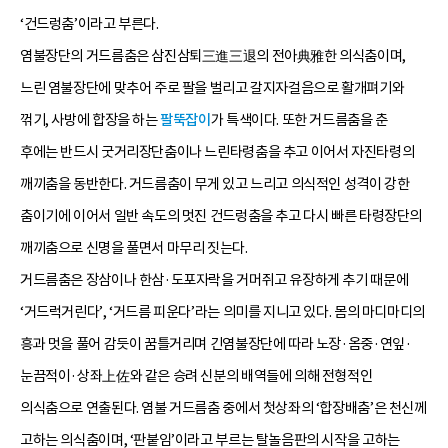
‘건드렁춤’이라고 부른다.
염불장단의 거드름춤은 삼진삼퇴三進三退의 전아典雅한 의식춤이며,
느린 염불장단에 맞추어 주로 팔을 벌리고 갈지자걸음으로 활개펴기와
꺾기, 사방에 합장을 하는
팔뚝잡이
가 특색이다. 또한 거드름춤을 춘
후에는 반드시 굿거리장단춤이나 느린타령춤을 추고 이어서 자진타령의
깨끼춤을 동반한다. 거드름춤이 무게 있고 느리고 의식적인 성격이 강한
춤이기에 이어서 일반 속도의 멋진 건드렁춤을 추고 다시 빠른 타령장단의
깨끼춤으로 신명을 풀면서 마무리 짓는다.
거드름춤은 장삼이나 한삼·도포자락을 거머쥐고 유장하게 추기 때문에
‘거드럭거린다’, ‘거드름 피운다’라는 의미를 지니고 있다. 몸의 마디마디의
흥과 멋을 풀어 감듯이 꿈틀거리며 긴염불장단에 따라 노장·옴중·연잎·
눈끔적이·상좌上佐와 같은 승려 신분의 배역들에 의해 전형적인
의식춤으로 연출된다. 염불 거드름춤 중에서 첫상좌의 ‘합장배춤’은 천신께
고하는 의식춤이며, ‘판붙임’이라고 부르는 탈놀음판의 시작을 고하는