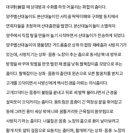
대무對舞할 때 상대방과 수화를 하듯 어울리는 화합의 춤이다.
양주별산대놀이도 본산대놀이인 사직골 딱딱이패와 구파발 등지에서
연희자들을 초청하여 산대춤판을 벌였다. 본산대놀이들이 소멸하자
양주에서 직접 탈을 만들어 놀기 시작하면서 산대놀이가 전승하게 되었다.
양주별산대놀이의 염불장단 거드름춤은 상좌의 합장 재배춤과 사방치기가
있는데, 사방치기는 상좌·옴중·노장이 추는 춤으로 동서남북 네 방위로
방향을 바꾸며 뒷발을 한껏 벌린 채 몸을 낮춰 팔뚝잡이춤 모양으로 추는
춤이다. 팔뚝잡이는 상좌·옴중의 춤인데 왼손으로 오른 팔꿈치를 받치고
고개를 끄덕이면서 사방신에게 벽사진경을 아뢰는 의식춤이다.
고개끄덕이는 옴중이 불림을 끝내고 뒤로 세 발짝 물러나면서 근경을
살피듯이 끄덕거리는 춤이다. 용트림은 옴중이 긴 먹장삼 끝을 휘어잡고
등에 그려진 용이 세상 밖에 나와 꿈틀거리듯 근육질의 몸부림으로
사방치기 하는 춤이다. 너울질은 옴중·노장의 춤으로 용이 날아보려고
활개 치듯 앞뒤 걸음으로 요동치는 춤이며, 활개펴기는 상좌·옴중·노장의