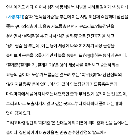
인사이기도 하다. 이어서 삼진씩 동서남북 사방을 차례로 걸어가 ‘사방재배
(
사방치기
)춤’과 ‘팔뚝잽이춤’을 추는데 이는 사방 제신께 축원하며 잡신을
쫓는 구나의식춤이다. 옴중 거드름춤은 먼저 큰소리로 염불장단을
청하면서 ‘불림춤’을 추고 나서 ‘삼진삼퇴춤’으로 전진후진을 하고
‘용트림춤’을 추는데, 이는 용이 세상에 나와 여기저기 세상 물정을
돌아보며 온몸을 꿈틀거리면서 불을 품듯이 포효咆哮하는 동작의 춤이다.
‘활개춤(활개펴기, 활개치기)’은 용이 세상사를 둘러보고 승천하려는
요동의 춤이다. 노장 거드름춤은 엎드려 추는 ‘복무伏舞’와 삼진삼퇴의
‘갈지자걸음춤’ 등이 있다. 이상과 같이 염불장단의 거드름춤은 몸의
마디마디에서 풀어져 나오는 내면적인 춤과 무게 있게 움직이는 걸음걸이,
그리고 바로 노출시키지 않고 깊은 곳으로부터 하나하나 풀어내는 흥과
멋이 담겨 있다.
그리고 타령장단의 ‘깨끼춤’은 산대놀이의 기본이 되며 흥과 신을 풀어내는
춤이다. 집단적이며 대중성을 띤 민중 순수한 감정의 발로에서