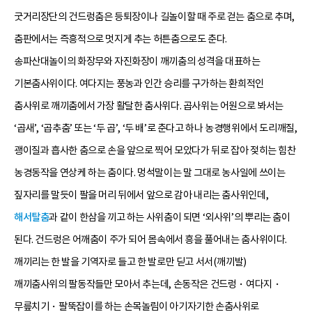
굿거리장단의 건드렁춤은 등퇴장이나 길놀이할 때 주로 걷는 춤으로 추며,
춤판에서는 즉흥적으로 멋지게 추는 허튼춤으로도 춘다.
송파산대놀이의 화장무와 자진화장이 깨끼춤의 성격을 대표하는
기본춤사위이다. 여다지는 풍농과 인간 승리를 구가하는 환희적인
춤사위로 깨끼춤에서 가장 활달한 춤사위다. 곱사위는 어원으로 봐서는
‘곱새’, ‘곱추춤’ 또는 ‘두 곱’, ‘두 배’로 춘다고 하나 농경행위에서 도리깨질,
괭이질과 흡사한 춤으로 손을 앞으로 찍어 모았다가 뒤로 잡아 젖히는 힘찬
농경동작을 연상케 하는 춤이다. 멍석말이는 말 그대로 농사일에 쓰이는
짚자리를 말듯이 팔을 머리 뒤에서 앞으로 감아 내리는 춤사위인데,
해서탈춤
과 같이 한삼을 끼고 하는 사위춤이 되면 ‘외사위’의 뿌리는 춤이
된다. 건드렁은 어깨춤이 주가 되어 몸속에서 흥을 풀어내는 춤사위이다.
깨끼리는 한 발을 기역자로 들고 한 발로만 딛고 서서(깨끼발)
깨끼춤사위의 팔동작들만 모아서 추는데, 손동작은 건드렁・여다지・
무릎치기・팔뚝잡이를 하는 손목놀림이 아기자기한 손춤사위로