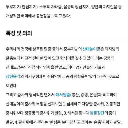
두루치기(한삼치기), 소무의 자라춤, 옴중의 장삼치기, 양반의 까치걸음 등
개성적인 배역에서 공통점을 보이고 있다.
특징 및 의의
우리나라 전국에 분포된 탈춤 중에서 중부지방의
산대놀이
춤은 타지방의
탈춤보다 비교적 전아한 맛이 있고 형식미를 갖추고 있다. 이는 궁중의
산대도감춤의 직접적인 영향을 받았고, 아마 경기인들의 기질과
삼현육각
의 악기구성과 반주음악이 궁중의 영향을 받았기 때문인 것으로
보인다.
그리고 춤사위 형식적인 면에서
해서탈춤
(봉산, 강령, 은율)과 비교하여
산대놀이의 춤사위 특징을 살펴보면 1. 섬세하고 다양한 춤사위, 2. 동적인
춤사위보다 정중동의 춤사위가 발달, 3. 해서탈춤보다
염불장단
의 춤이
발달, 4. 팔사위에서 뿌리는 ‘한삼춤’보다 감치고 조이는 ‘손춤’사위가 발달,