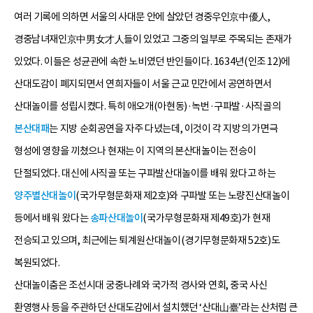
여러 기록에 의하면 서울의 사대문 안에 살았던 경중우인京中優人,
경중남녀재인京中男女才人들이 있었고 그중의 일부로 주목되는 존재가
있었다. 이들은 성균관에 속한 노비였던 반인들이다. 1634년(인조 12)에
산대도감이 폐지되면서 연희자들이 서울 근교 민간에서 공연하면서
산대놀이를 성립시켰다. 특히 애오개(아현동)·녹번·구파발·사직골의
본산대패
는 지방 순회공연을 자주 다녔는데, 이것이 각 지방의 가면극
형성에 영향을 끼쳤으나 현재는 이 지역의 본산대놀이는 전승이
단절되었다. 대신에 사직골 또는 구파발산대놀이를 배워 왔다고 하는
양주별산대놀이
(국가무형문화재 제2호)와 구파발 또는 노량진산대놀이
등에서 배워 왔다는
송파산대놀이
(국가무형문화재 제49호)가 현재
전승되고 있으며, 최근에는 퇴계원산대놀이(경기무형문화재 52호)도
복원되었다.
산대놀이춤은 조선시대 궁중나례와 국가적 경사와 연회, 중국 사신
환영행사 등을 주관하던 산대도감에서 설치했던 ‘산대山臺’라는 산처럼 큰