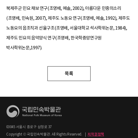
북제주군 민요 채보 연구(조영배, 예솔, 2002), 아름다운 민중의소리
(조영배, 민속원, 2007), 제주도 노동요 연구(조영배, 예솔, 1992), 제주도
노동요의 음조직과 선율구조(조영배, 서울대학교 석사학위논문, 1984),
제주도 민요의 음악양식 연구(조영배, 한국학중앙연구원
박사학위논문,1997).
목록
03045 서울시 종로구 삼청로 37
Copyright © 국립민속박물관. All Rights Reserved.
|
저작권정책