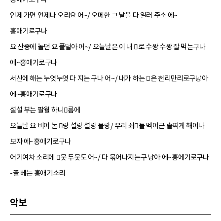
인제 가면 언제나 오리요 어~/ 오메한 그 날을 다 일러 주소 에~
홍애기로구나
요 산중에 놀던 요 풀덜아 어~/ 오늘날은 이 내 로 수왕 수왕 잘 먹는구나
에~홍애기로구나
서산에 해는 누엿누엿 다 지는 구나 어~/ 내가 하는 은 천리만리로구낭아
에~홍애기로구나
설설 부는 팔월 하니름에
오늘날 요 비여 논 랑 설랑 설랑 몰랑/ 우리 쇠들 멕여근 솔찌게 해여나
보자 에~홍애기로구나
어기여차 소리에 뭇 두뭇도 어~/ 다 묶어나지는구 낭아 에~홍에기로구나
-꼴 베는 홍애기소리
악보