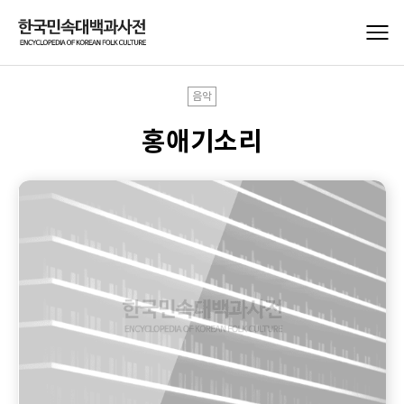
음악
홍애기소리