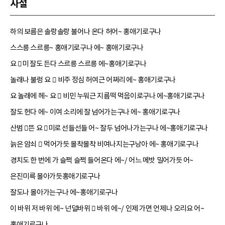
사설
하의 보름은 솔랑솔랑 불어나 온다 허어~ 홍애기로구나
스스릉 스르릉~ 홍애기로구나 에~ 홍애기로구나
요 미 잘도 든다 스르릉 스르릉 에~홍애기로구나
놀래나 불렁 요  비주 정심 허여근 어쩌리 에~ 홍애기로구나
요 놀래에 헤~ 요  비민 누워근 지름떡 먹음이로구나 에~홍애기로구나
잘도 헌다 에~ 이여 소리에 잘 넘어가는구나 에~ 홍애기로구나
산범 뜬 요 미로 선들선들 어~ 잘두 넘어나가는구나 에~홍애기로구나
늙은 암쇠  먹어가듯 몰착몰착 비여나지는구낭아 에~ 홍애기로구나
경치도 한 번에 가 슬쩍 슬쩍 들어온다 에~/ 어느 메밧 밀어가듯 어~
은진미륵 몰아가듯홍애기로구나
잘도나 몰아가는구나 에~홍애기로구나
이 바위 저 바위 에~ 넌덜바위  바위 에~/ 인제 가면 언제나 오리요 어~
홍애기로구나