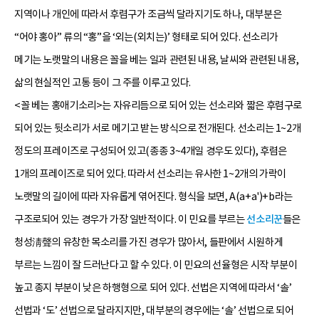
지역이나 개인에 따라서 후렴구가 조금씩 달라지기도 하나, 대부분은
“어야 홍아” 류의 “홍”을 ‘외는(외치는)’ 형태로 되어 있다. 선소리가
메기는 노랫말의 내용은 꼴을 베는 일과 관련된 내용, 날씨와 관련된 내용,
삶의 현실적인 고통 등이 그 주를 이루고 있다.
<꼴 베는 홍애기소리>는 자유리듬으로 되어 있는 선소리와 짧은 후렴구로
되어 있는 뒷소리가 서로 메기고 받는 방식으로 전개된다. 선소리는 1~2개
정도의 프레이즈로 구성되어 있고(종종 3~4개일 경우도 있다), 후렴은
1개의 프레이즈로 되어 있다. 따라서 선소리는 유사한 1~2개의 가락이
노랫말의 길이에 따라 자유롭게 엮어진다. 형식을 보면, A(a+a')+b라는
구조로되어 있는 경우가 가장 일반적이다. 이 민요를 부르는
선소리꾼
들은
청성淸聲의 유창한 목소리를 가진 경우가 많아서, 들판에서 시원하게
부르는 느낌이 잘 드러난다고 할 수 있다. 이 민요의 선율형은 시작 부분이
높고 종지 부분이 낮은 하행형으로 되어 있다. 선법은 지역에 따라서 ‘솔’
선법과 ‘도’ 선법으로 달라지지만, 대부분의 경우에는 ‘솔’ 선법으로 되어