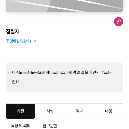
집필자
조영배(趙泳培)
제주도 목축노동요의 하나로 마소에게 먹일 꼴을 베면서 부르는
민요.
개관
사설
악보
내용
특징 및 의의
참고문헌