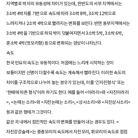
지역별로 박자의 유동성에 차이가 있는데, 한반도의 서부 지역에서는
3소박 4박자를 기반으로 속도에 따라 3소박 8박, 3소박 12박으로
느려지거나 2소박 4박으로 빨라지는 변화를 보인다. 반면 동부지역에서는
3소박 4박을 기반으로 하되 박이 덧붙여지면서 3소박 5박, 3소박 6박,
혼소박 4박(엇모리형) 등으로 변화되는 양상이 나타난다.
속도
한국 민요의 속도는 유동적이다. 처음에는 느리게 시작하는 것이
보통이지만 신명이 더할수록 속도는 계속해서 빨라진다. 이러한 속도의
차이를 구조적으로 나누어 놓는 경우가 있는데, 이를 ‘긴자진형식’ 또는
‘한배에 따른 형식’이라 하기도 한다. 예를 들어 <아라리>와 <
자진아라리
>, <
논매는 소리
>와 <자진논매는 소리>, <
상사소리
>와 <자진상사소리>
등과 같은 형태가 그것이다.
같은 곡 내에서 점진적인 속도의 변화를 만들어 내는 경우도 있다. <
자진강강술래>는 중중모리의 속도에서 자진모리, 휘모리의 속도로 점점