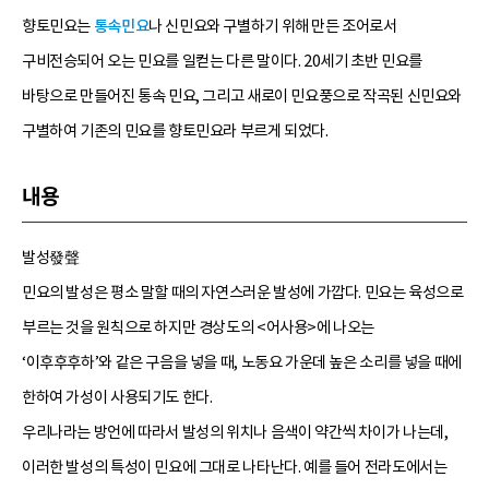
향토민요는
통속민요
나 신민요와 구별하기 위해 만든 조어로서
구비전승되어 오는 민요를 일컫는 다른 말이다. 20세기 초반 민요를
바탕으로 만들어진 통속 민요, 그리고 새로이 민요풍으로 작곡된 신민요와
구별하여 기존의 민요를 향토민요라 부르게 되었다.
내용
발성發聲
민요의 발성은 평소 말할 때의 자연스러운 발성에 가깝다. 민요는 육성으로
부르는 것을 원칙으로 하지만 경상도의 <어사용>에 나오는
‘이후후후하’와 같은 구음을 넣을 때, 노동요 가운데 높은 소리를 넣을 때에
한하여 가성이 사용되기도 한다.
우리나라는 방언에 따라서 발성의 위치나 음색이 약간씩 차이가 나는데,
이러한 발성의 특성이 민요에 그대로 나타난다. 예를 들어 전라도에서는