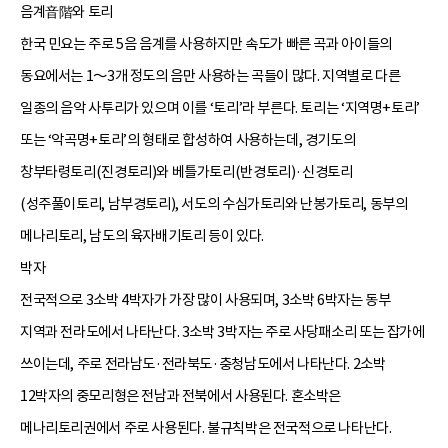
음계音階와 토리
한국 민요는 주로 5음 음계를 사용하지만 속도가 빠른 곡과 아이들의
동요에서는 1～3개 정도의 음만 사용하는 곡들이 많다. 지역별로 다른
일종의 음악 사투리가 있으며 이를 ‘토리’라 부른다. 토리는 ‘지역명+토리’
또는 ‘악곡명+토리’의 형태로 합성하여 사용하는데, 경기도의
창부타령
토리(진경토리)와 베틀가토리(반경토리)·신경토리
(
성주풀이
토리, 남부경토리), 서도의
수심가토리
와 난봉가토리, 동부의
메나리토리
, 남도의
육자배기
토리 등이 있다.
박자
전국적으로 3소박 4박자가 가장 많이 사용되며, 3소박 6박자는 동부
지역과 전라도에서 나타난다. 3소박 3박자는 주로 사당패소리 또는 잡가에
쓰이는데, 주로 전라남도·전라북도·충청남도에서 나타난다. 2소박
12박자의 중모리형은 전남과 전북에서 사용된다. 혼소박은
메나리토리권에서 주로 사용된다. 불규칙박은 전국적으로 나타난다.