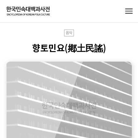
음악
향토민요(鄕土民謠)