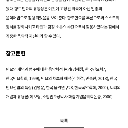
왔다. 향토민요의 유동성은 이것이 고정된 악곡이 아닌 일종의
음악어법으로 활용되었음을 보여 준다. 향토민요를 부름으로써 스스로의
정서를 정화시키고 타인과 감정 소통의 수단으로서 활용하였다는 점에서
귀중한 음악적 자산이라 할 수 있다.
참고문헌
민요의 개념과 범주에 대한 음악학적 논의(김혜정, 한국민요학7,
한국민요학회, 1999), 민요의 채보와 해석(김혜정, 민속원, 2013), 한국
민요선법의 특징(김영운, 한국 음악연구28, 한국국악학회, 2000), 토리의
개념과 유용론(이보형, 소암권오성박사 화갑기념음악학논총, 2000).
목록