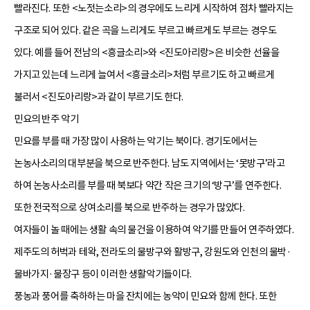
빨라진다. 또한 <노젓는소리>의 경우에도 느리게 시작하여 점차 빨라지는
구조로 되어 있다. 같은 곡을 느리게도 부르고 빠르게도 부르는 경우도
있다. 예를 들어 전남의 <
흥글소리
>와 <
진도아리랑
>은 비슷한 선율을
가지고 있는데 느리게 늘여서 <흥글소리>처럼 부르기도 하고 빠르게
불러서 <진도아리랑>과 같이 부르기도 한다.
민요의 반주 악기
민요를 부를 때 가장 많이 사용하는 악기는 북이다. 경기도에서는
논농사소리의 대부분을 북으로 반주한다. 남도 지역에서는 ‘못방구’라고
하여 논농사소리를 부를 때 북보다 약간 작은 크기의 ‘방구’를 연주한다.
또한 전국적으로 상여소리를 북으로 반주하는 경우가 많았다.
여자들이 놀 때에는 생활 속의 물건을 이용하여 악기를 만들어 연주하였다.
제주도의 허벅과 테왁, 전라도의 물방구와 활방구, 강원도와 인천의 물박·
물바가지·물장구 등이 이러한 생활악기들이다.
풍농과 풍어를 축하하는 마을 잔치에는 농악이 민요와 함께 한다. 또한