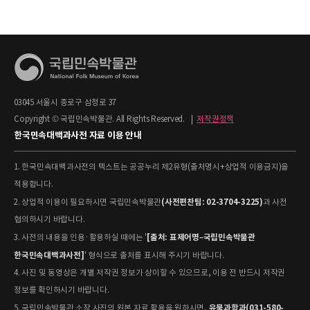
03045 서울시 종로구 삼청로 37
Copyright © 국립민속박물관. All Rights Reserved.
|
저작권정책
한국민속대백과사전 자료 이용 안내
1. 한국민속대백과사전의 텍스트는 공공누리 제2유형(출처명시+상업적 이용금지)을
적용합니다.
(사전편찬팀: 02-3704-3225)
2. 상업적 이용이 필요하시면 국립민속박물관
과 사전
협의하시기 바랍니다.
[출처: 표제어명–국립민속박물관
3. 사전의 내용을 인용·활용하실 때에는 '
한국민속대백과사전]
' 형식으로 출처를 표시해 주시기 바랍니다.
4. 사진 및 동영상은 개별 저작권 정보가 상이할 수 있으므로, 이용 전 반드시 저작권
정보를 확인하시기 바랍니다.
유물과학과(031-580-
5. 국립민속박물관 소장 사진의 원본 자료 활용을 원하시면,