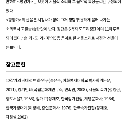
반하여 <평양가>는 오롯이 서울식 소리와 그 음악적 특징들로만 구성되어
있다.
<평양가>의 선율은 시김새가 없이 그저 평담平淡하게 불러 나가는
소리로서 고졸古拙한 맛이 난다. 장단은 6박자 도드리장단이며 11마루로
되어 있다. ‘솔·라·도·레·미’의 5음 음계로 된 서울소리로 서정적 선율이
돋보인다.
참고문헌
12잡가의 시대적 변화 연구(송은주, 이화여자대학교 박사학위논문,
2011), 경기민요(국립문화재연구소, 민속원, 2008), 서울의 속가(성경린,
향토서울2, 1958), 잡가고(정재호, 한국잡가전집, 계명문화사, 1984),
한국가창대계(이창배, 흥인문화사, 1976), 한국속가전집(정재호,
다운샘,2002).