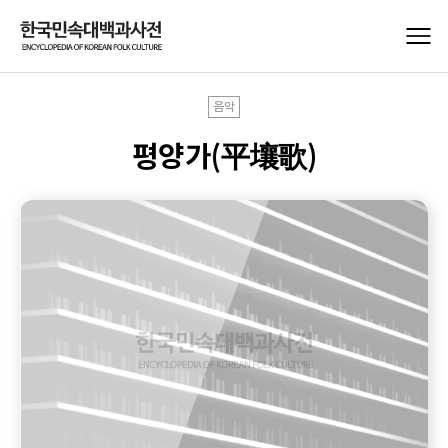
음악
평양가(平壤歌)