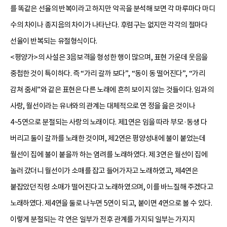
를 똑같은 선율의 반복이라고 하지만 악곡을 분석해 보면 각 마루마다 마디
수의 차이나 종지음의 차이가 나타난다. 후렴구는 없지만 각각의 절마다
선율이 반복되는 유절형식이다.
<평양가>의 사설은 3음보격을 형성한 행이 많으며, 표현 가운데 웃음을
중첩한 것이 특이하다. 즉 “가리 갈까 보다”, “동이 동 떨어진다”, “가리
감쳐 줌세”와 같은 표현은 다른 노래에 흔히 보이지 않는 것들이다. 임과의
사랑, 월선이라는 유녀와의 관계는 대체적으로 연 정을 읊은 것이나
4~5연으로 분절되는 사랑의 노래이다. 제1연은 임을 따라 부모·동생 다
버리고 둘이 갈까를 노래한 것이며, 제2연은 평양성내에 불이 붙었는데
월선이 집에 불이 붙을까 하는 염려를 노래하였다. 제 3연은 월선이 집에
놀러 갔더니 월선이가 소매를 잡고 들어가자고 노래하였고, 제4연은
붙잡았던 직령 소매가 떨어진다고 노래하였으며, 이를 바느질해 주겠다고
노래하였다. 제4연을 둘로 나누면 5연이 되고, 붙이면 4연으로 볼 수 있다.
이렇게 분절되는 각 연은 일부가 전후 관계를 가지되 일부는 가지지