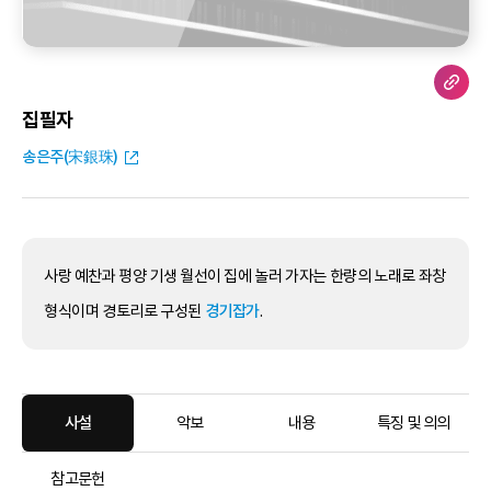
집필자
송은주(宋銀珠)
사랑 예찬과 평양 기생 월선이 집에 놀러 가자는 한량의 노래로 좌창
형식이며 경토리로 구성된
경기잡가
.
사설
악보
내용
특징 및 의의
참고문헌