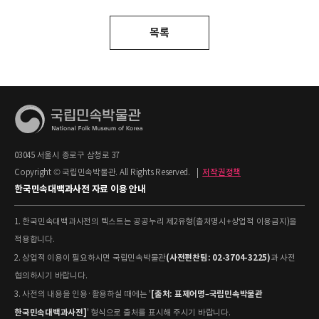
목록
03045 서울시 종로구 삼청로 37
Copyright © 국립민속박물관. All Rights Reserved.
|
저작권정책
한국민속대백과사전 자료 이용 안내
1. 한국민속대백과사전의 텍스트는 공공누리 제2유형(출처명시+상업적 이용금지)을
적용합니다.
(사전편찬팀: 02-3704-3225)
2. 상업적 이용이 필요하시면 국립민속박물관
과 사전
협의하시기 바랍니다.
[출처: 표제어명–국립민속박물관
3. 사전의 내용을 인용·활용하실 때에는 '
한국민속대백과사전]
' 형식으로 출처를 표시해 주시기 바랍니다.