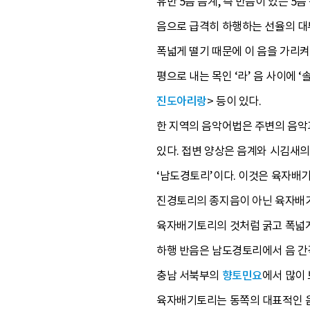
유반 5음 음계, 즉 반음이 있는 5
음으로 급격히 하행하는 선율의 대부분
폭넓게 떨기 때문에 이 음을 가리켜
평으로 내는 목인 ‘라’ 음 사이에 
진도아리랑
> 등이 있다.
한 지역의 음악어법은 주변의 음악
있다. 접변 양상은 음계와 시김새
‘남도경토리’이다. 이것은 육자배
진경토리의 종지음이 아닌 육자배기토
육자배기토리의 것처럼 굵고 폭넓게 
하행 반음은 남도경토리에서 음 간격
충남 서북부의
향토민요
에서 많이 
육자배기토리는 동쪽의 대표적인