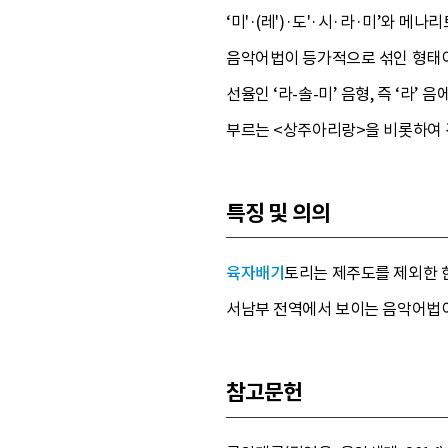
‘미'·(레')·도'·시·라·미’와 메나
음악어법이 등가적으로 섞인 형태이므
선율인 ‘라-솔-미’ 음형, 즉 ‘라
부르는 <상주아리랑>을 비롯하여 
특징 및 의의
육자배기
토리는 제주도를 제외한 
서남부 전역에서 보이는 음악어법이
참고문헌