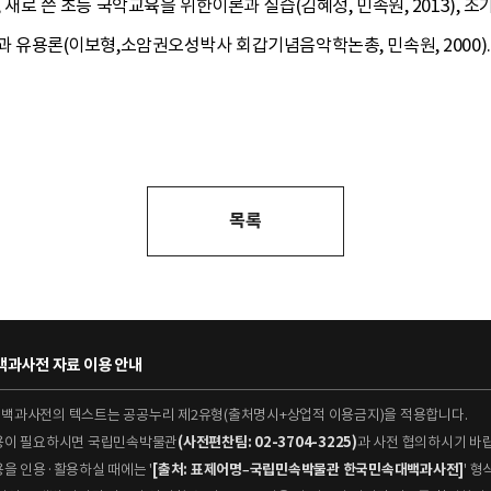
), 새로 쓴 초등 국악교육을 위한이론과 실습(김혜정, 민속원, 2013), 
념과 유용론(이보형,소암권오성박사 회갑기념음악학논총, 민속원, 2000).
목록
과사전 자료 이용 안내
대백과사전의 텍스트는 공공누리 제2유형(출처명시+상업적 이용금지)을 적용합니다.
이용이 필요하시면 국립민속박물관
(사전편찬팀: 02-3704-3225)
과 사전 협의하시기 바
용을 인용·활용하실 때에는 '
[출처: 표제어명–국립민속박물관 한국민속대백과사전]
' 