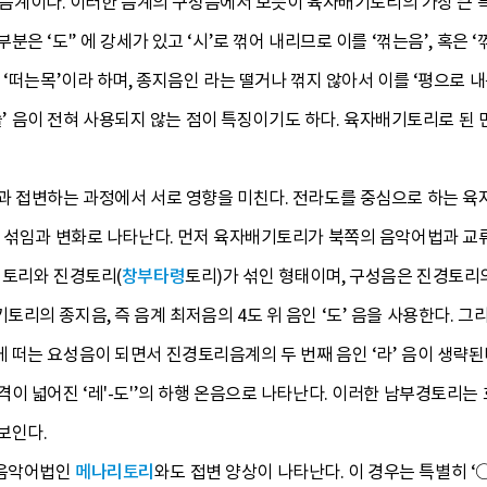
음 음계이다. 이러한 음계의 구성음에서 보듯이 육자배기토리의 가장 큰 특징
은 ‘도'’ 에 강세가 있고 ‘시’로 꺾어 내리므로 이를 ‘꺾는음’, 혹은 
 ‘떠는목’이라 하며, 종지음인 라는 떨거나 꺾지 않아서 이를 ‘평으로 내
‘솔’ 음이 전혀 사용되지 않는 점이 특징이기도 하다. 육자배기토리로 된 
과 접변하는 과정에서 서로 영향을 미친다. 전라도를 중심으로 하는 육
의 섞임과 변화로 나타난다. 먼저 육자배기토리가 북쪽의 음악어법과 교
기토리와 진경토리(
창부타령
토리)가 섞인 형태이며, 구성음은 진경토리의 
리의 종지음, 즉 음계 최저음의 4도 위 음인 ‘도’ 음을 사용한다. 그
떠는 요성음이 되면서 진경토리음계의 두 번째 음인 ‘라’ 음이 생략된
이 넓어진 ‘레'-도'’의 하행 온음으로 나타난다. 이러한 남부경토리는
보인다.
 음악어법인
메나리토리
와도 접변 양상이 나타난다. 이 경우는 특별히 