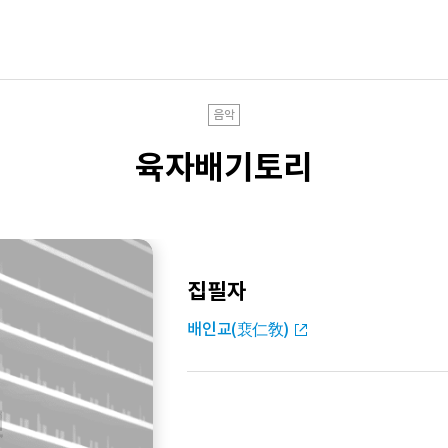
음악
육자배기토리
집필자
배인교(裵仁敎)