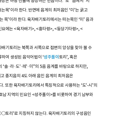
은 하행 선율에 등장하는 반음이다. ‘도'’ 음에서 ‘시’
‘꺾는목’이라 한다. 반면에 음계의 최저음인 ‘미’는 굵고
는 목’이라 한다. 육자배기토리에서는 떠는목인 ‘미’ 음과
민요에는 <육자배기>, <흥타령>, <둥당기타령>, <
자배기토리는 북쪽과 서쪽으로 접변의 양상을 찾아 볼 수
류하여 생성된 음악어법이 ‘
성주풀이
토리’, 혹은
‘솔·라·도'·레'·미'’의 5음 음계를 바탕으로 하지만,
리고 종지음의 4도 아래 음인 음계의 최저음은
다. 또한 육자배기토리에서 특징적으로 사용하는 ‘도'-시’의
 호남 지역의 민요인 <성주풀이>를 비롯하여 경기 남부와
‘○○토리’로 지칭하지 않는다. 육자배기토리의 구성음인