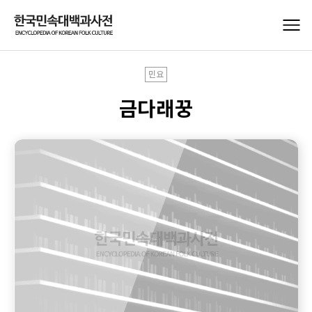
민요
금다래꿍