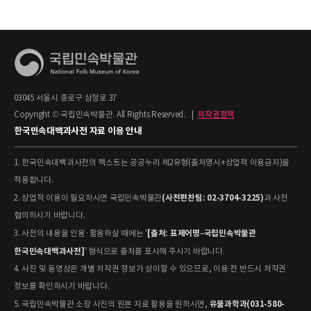
03045 서울시 종로구 삼청로 37
Copyright © 국립민속박물관. All Rights Reserved.
|
저작권정책
한국민속대백과사전 자료 이용 안내
1. 한국민속대백과사전의 텍스트는 공공누리 제2유형(출처명시+상업적 이용금지)을
적용합니다.
(사전편찬팀: 02-3704-3225)
2. 상업적 이용이 필요하시면 국립민속박물관
과 사전
협의하시기 바랍니다.
[출처: 표제어명–국립민속박물관
3. 사전의 내용을 인용·활용하실 때에는 '
한국민속대백과사전]
' 형식으로 출처를 표시해 주시기 바랍니다.
4. 사진 및 동영상은 개별 저작권 정보가 상이할 수 있으므로, 이용 전 반드시 저작권
정보를 확인하시기 바랍니다.
유물과학과(031-580-
5. 국립민속박물관 소장 사진의 원본 자료 활용을 원하시면,