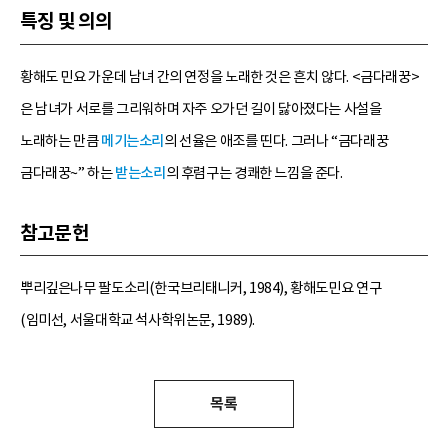
특징 및 의의
황해도 민요 가운데 남녀 간의 연정을 노래한 것은 흔치 않다. <금다래꿍>
은 남녀가 서로를 그리워하며 자주 오가던 길이 닳아졌다는 사설을
노래하는 만큼
메기는소리
의 선율은 애조를 띤다. 그러나 “금다래꿍
금다래꿍~” 하는
받는소리
의 후렴구는 경쾌한 느낌을 준다.
참고문헌
뿌리깊은나무 팔도소리(한국브리태니커, 1984), 황해도민요 연구
(임미선, 서울대학교 석사학위논문, 1989).
목록