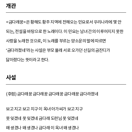
개관
<금다래꿍>은 황해도 황주 지역에 전해오는 민요로서 우리나라에 몇 안
되는, 전설을 바탕으로 한 노래이다. 이 민요는 남녀 간의 이루어지지 못한
사랑을 노래한 것으로, 이 노래를 부르는 양소운의 말에 따르면
‘금다라졌네’라는 사설은 부모 몰래 서로 오가던 산길의 금잔디가
닳아졌다는 뜻이라고 한다.
사설
(후렴) 금다래꿍 금다래꿍 금다래꿍 금다래꿍 금다라졌네
보고 지고 보고 지구 이 옥녀 아가씨가 보고 지구
못 잊겠네 못 잊겠네 금다래 도련님 못 잊겠네
왜 생겼나 왜 생겼나 금다래 이 옥녀 왜 생겼나