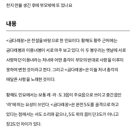
천지 만물 생긴 후에 부모밖에 또 있나요
내용
<금다래꿍>은 전설을 바탕으로 한 민요이다. 황해도 황주 근처에는
금다래봉과 이용녀봉이 서로 마주 보고 있다. 이 두 봉우리는 옛날에 서로
사랑하던 이용녀라는 처녀와 어떤 총각이 부모의 반대로 사랑을 이루지
못하여 변한 것이라고 한다. 그리고 <금다래꿍>은 이들 처녀 총각의
애달픈 사랑을 노래한 것이다.
황해도 민요에서는 보통 레·라·도 3음이 주요음으로 쓰이고 중간음인
‘라’에 떠는 요성이 쓰인다. <금다래꿍>은 완전 5도를 골격으로 하고
있다는 점에서는 서도 소리와 같으나, 5도 위의 음이 단3도가 아니고
장2도인 차이가 있다.