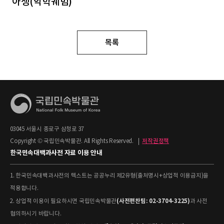
아쟁(악학궤범)
목록
03045 서울시 종로구 삼청로 37
Copyright © 국립민속박물관. All Rights Reserved.
|
저작권정책
한국민속대백과사전 자료 이용 안내
1. 한국민속대백과사전의 텍스트는 공공누리 제2유형(출처명시+상업적 이용금지)을
적용합니다.
(사전편찬팀: 02-3704-3225)
2. 상업적 이용이 필요하시면 국립민속박물관
과 사전
협의하시기 바랍니다.