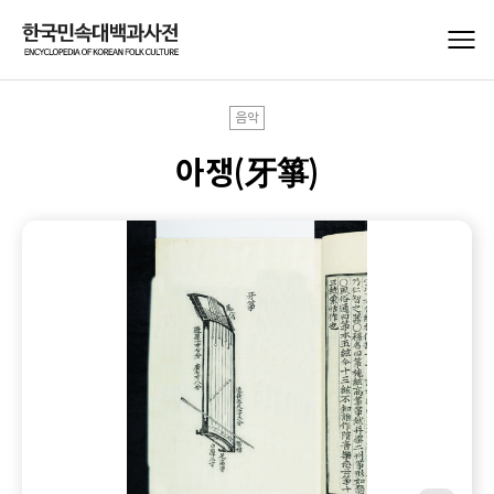
음악
아쟁(牙箏)