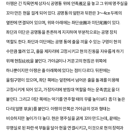
아쟁은 긴 직육면체 상자식 공명통 위에 안족雁足을 놓고 그 위에 명주실을
꼬아 만든 현을 걸게 되어 있다. 공명통의 앞판과 뒤판은 3～4㎝ 두께의
옆판에 연결되어 있으며, 위와 아래에는 좌단坐團과 미단尾團이 있다.
좌단과 미단은 공명통을 튼튼하게 지지하며 부분적으로는 공명 장치
역할도 한다. 좌단과 미단에는 공명 통에 줄을 끼울 수 있는 구멍이 현의
수만큼 뚫려 있고, 줄을 제자리에 고정시키고 현의 진동을 자유롭게 하기
위해 현침絃枕을 붙인다. 가야금이나 거문고의 현침은 위쪽에
하나뿐이지만 아쟁은 줄 아래쪽에 있다는 점이 다르다. 뒤판에는
울림구멍이 있으며, 좌단 쪽에는 앞판에서 넘어온 줄을 돌괘를 이용해
고정시키게 되어 있고, 가장자리에 받침대 역할을 하는 운족雲足을 더
붙인다. 그리고 미단 쪽에는 악기를 연주할 때의 무릎 높이보다 좀 더 높은
다리(일명 草床)를 붙인다. 아쟁의 안쪽은 가야금의 것과 형태는
비슷하지만 높이가 더 높다. 현은 명주실을 굵게 꼬아 만드는데, 끝에는
무명실로 된 파란색 부들을 달아 현을 연결시키고, 이것으로 현의 장력과