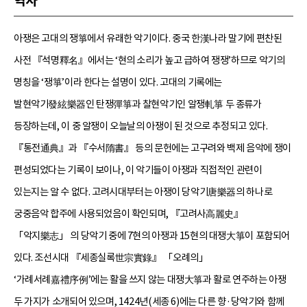
역사
아쟁은 고대의 쟁箏에서 유래한 악기이다. 중국 한漢나라 말기에 편찬된
사전 『석명釋名』에서는 ‘현의 소리가 높고 급하여 쟁쟁’하므로 악기의
명칭을 ‘쟁箏’이라 한다는 설명이 있다. 고대의 기록에는
발현악기發絃樂器인 탄쟁彈箏과 찰현악기인 알쟁軋箏 두 종류가
등장하는데, 이 중 알쟁이 오늘날의 아쟁이 된 것으로 추정되고 있다.
『통전通典』과 『수서隋書』 등의 문헌에는 고구려와 백제 음악에 쟁이
편성되었다는 기록이 보이나, 이 악기들이 아쟁과 직접적인 관련이
있는지는 알 수 없다. 고려시대부터는 아쟁이 당악기唐樂器의 하나로
궁중음악 합주에 사용되었음이 확인되며, 『고려사高麗史』
「악지樂志」 의 당악기 중에 7현의 아쟁과 15현의 대쟁大箏이 포함되어
있다. 조선시대 『세종실록世宗實錄』 「오례의」
‘가례서례嘉禮序例’에는 활을 쓰지 않는 대쟁大箏과 활로 연주하는 아쟁
두 가지가 소개되어 있으며, 1424년(세종 6)에는 다른 향·당악기와 함께