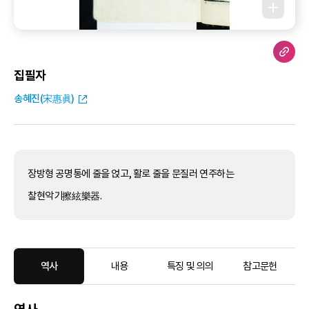
집필자
송혜진(宋惠眞)
장방형 공명통에 줄을 얹고, 활로 줄을 문질러 연주하는
찰현악기擦絃樂器.
역사
내용
특징 및 의의
참고문헌