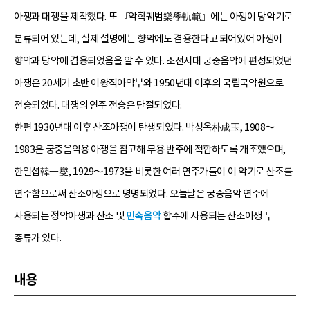
아쟁과 대쟁을 제작했다. 또 『악학궤범樂學軌範』에는 아쟁이 당악기로
분류되어 있는데, 실제 설명에는 향악에도 겸용한다고 되어있어 아쟁이
향악과 당악에 겸용되었음을 알 수 있다. 조선시대 궁중음악에 편성되었던
아쟁은 20세기 초반 이왕직아악부와 1950년대 이후의 국립국악원으로
전승되었다. 대쟁의 연주 전승은 단절되었다.
한편 1930년대 이후 산조아쟁이 탄생되었다. 박성옥朴成玉, 1908～
1983은 궁중음악용 아쟁을 참고해 무용 반주에 적합하도록 개조했으며,
한일섭韓一燮, 1929～1973을 비롯한 여러 연주가들이 이 악기로 산조를
연주함으로써 산조아쟁으로 명명되었다. 오늘날은 궁중음악 연주에
사용되는 정악아쟁과 산조 및
민속음악
합주에 사용되는 산조아쟁 두
종류가 있다.
내용