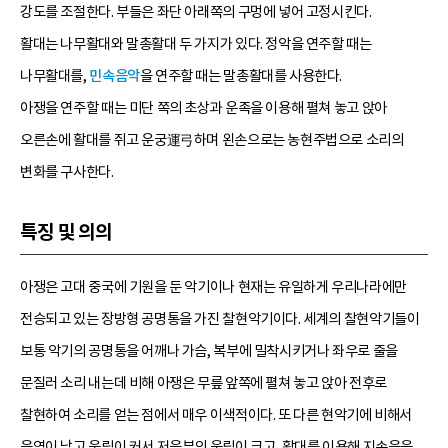
강도를 조절한다. 부들은 좌단 아래쪽의 구멍에 넣어 고정시킨다.
활대는 나무활대와 말총활대 두 가지가 있다. 정악을 연주할 때는
나무활대를,
민속음악
을 연주할 때는 말총활대를 사용한다.
아쟁을 연주할 때는 미단 쪽의 초상과 운족을 이용해 펼쳐 놓고 앉아
오른손에 활대를 쥐고 운궁運弓하며 왼손으로는 농현주법으로 소리의
변화를 구사한다.
특징 및 의의
아쟁은 고대 중국에 기원을 둔 악기이나 현재는 유일하게 우리나라에만
전승되고 있는 장방형 공명통을 가진 찰현악기이다. 세계의 찰현악기들이
보통 악기의 공명통을 어깨나 가슴, 복부에 밀착시키거나 좌우로 줄을
문질러 소리 내는데 비해 아쟁은 무릎 앞쪽에 펼쳐 놓고 앉아 전후로
찰현하여 소리를 얻는 점에서 매우 이색적이다. 또 다른 현악기에 비해서
음역이 낮고 울림이 커서 저음부의 울림이 크고, 활대를 이용해 지속음을