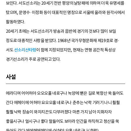
보인다. 서도선소리는 20세기 전반 평양의 날탕패에 의하여 더욱 유명세를
탔으며, 문영수·이정화 등이 대표적인 명창으로 서울에 올라와 원각사에서
활동하였다.
20세기 초에는 서도선소리가 방송과 음반에 경기의 것보다 많이 보일
정도로 대중적인 사랑을 받았다. 1968년 국가무형문화재 제19호로 경·
서도
선소리산타령
이 함께 지정되었지만, 현재는 연행 공간적 특성상
경기선소리가 주로 공연되고 있다.
사설
에라디여 어어허야 오오오홀 네로구나 녹양에 뻗은 길로 북향산 쑥 들어도
간다 에헤이에 어허야 요오오홀 네로구나 춘추는 낙락 기러기 나니 훨훨
훨훨 낙락 장송이 와자지끈도 다부러졌다 마른 가지 남아 지화자자
좋을시구나 얼시구나 좋다 말들어도 보아라 인간을 하직하고 청산을 쑥
들어도 간다 에에헤에헤이에-어허야 요홀 네로구나(후략)