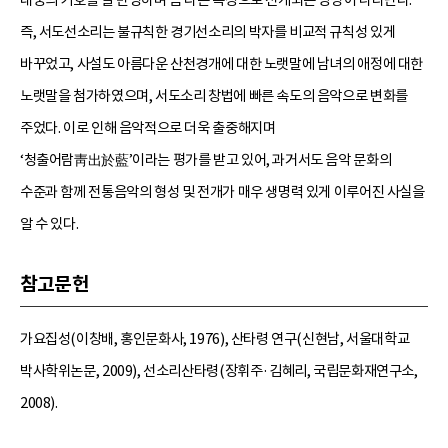
즉, 서도선소리는 불규칙한 경기선소리의 박자를 비교적 규칙성 있게
바꾸었고, 사설도 아름다운 산천경개에 대한 노랫말에 남녀의 애정에 대한
노랫말을 첨가하였으며, 서도소리 창법에 빠른 속도의 음악으로 변화를
주었다. 이로 인해 음악적으로 더욱 출중해지며
‘청출어람靑出於藍’이라는 평가를 받고 있어, 과거서도 음악 문화의
수준과 함께 전통음악의 형성 및 전개가 매우 생명력 있게 이루어진 사실을
알 수 있다.
참고문헌
가요집성(이창배, 홍인문화사, 1976), 산타령 연구(신현남, 서울대학교
박사학위논문, 2009), 선소리산타령(장휘주·김혜리, 국립문화재연구소,
2008).