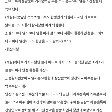
1. 여초목이 동남풍에 거리숭벅궁 우는 소리 장부 요내 열촌의 간장을 다
녹여 낸다
(후렴)나뭇잎만 뚝뚝뚝 떨어져도 한병인가 의심하고 새만 좌르르르
날아들어도 자룡의 삼지창만 여겨 의심한다
2. 갈까 보다 말까 보다 임을 따라 갈까 보다 자룡이 월강하던 청총마 비껴
타고 이내 일신이라도 한양을 따라 갈까나(후략)
-뒷산타령
(후렴)어디로 가자고 날만 졸라 어디로 가자고 지그렁직신 날만 조리조리
졸졸이 따라 안성에 청룡 가잔다
1. 중원지변방이요 일세는 요란한데 삼산반락에 청천외요 이수중분에
백로주란다 에-
연산의 김덕선이 수원의 북문 지어 나라의 공신 되어 수성옥이 와류감투 꽉
눌러 쓰고 어주 삼배 마신 후에 앞에는 모흥갑이 뒤에는 권삼득이 송흥록이
신만엽으로 쌍화동 세고 어전 풍악을 꽝꽝 치면서 장안 대로상으로 가진