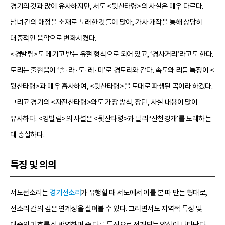
경기의 것과 많이 유사하지만, 서도 <뒷산타령>의 사설은 매우 다르다.
남녀 간의 애정을 소재로 노래한 것들이 많아, 가사 개작을 통해 상당히
대중적인 음악으로 변화시켰다.
<경발림>도 메기고 받는 유절 형식으로 되어 있고, ‘경사거리’라고도 한다.
토리는 출현음이 ‘솔·라·도·레·미’로 경토리와 같다. 속도와 리듬 특징이 <
뒷산타령>과 매우 흡사하여, <뒷산타령>을 토대로 파생된 곡이라 하겠다.
그리고 경기의 <자진산타령>와도 가창 방식, 장단, 사설 내용이 많이
유사하다. <경발림>의 사설은 <뒷산타령>과 달리 ‘산천경개’를 노래하는
데 충실하다.
특징 및 의의
서도선소리는
경기선소리
가 유행할 때 서도에서 이를 본 따 만든 형태로,
선소리 간의 깊은 연계성을 살펴볼 수 있다. 그러면서도 지역적 특성 및
대중의 기호를 잘 반영하며 좀 다른 특징으로 전개되는 양상이 나타난다.