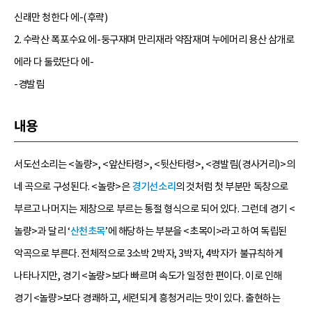
신래만 청한다 에-(후략)
2. 수락산 폭포수요 에-둥구재며 만리재라 약잠재며 누에머리 용산 삼개로
에라 다 둘렀단다 에-
-경발림
내용
서도선소리는 <놀량>, <앞산타령>, <뒷산타령>, <경발림(경사거리)>의
네 곡으로 구성된다. <놀량>은
경기선소리
의 것처럼 첫 부분만 독창으로
부르고 나머지는 제창으로 부르는 통절 형식으로 되어 있다. 그런데 경기 <
놀량>과 달리 ‘
산천초목
’에 해당하는 부분을 <초목이>라고 하여 독립된
악곡으로 부른다. 전체적으로 3소박 2박자, 3박자, 4박자가 불규칙하게
나타나지만, 경기 <놀량>보다 빠르며 속도가 일정한 편이다. 이로 인해
경기 <놀량>보다 경쾌하고, 세련되게 흥청거리는 맛이 있다. 출현하는