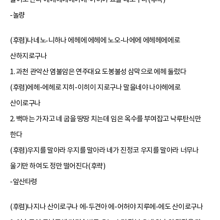
-놀량
(후렴)나네노‐니하나 에헤에 에헤에 노오-나에에 에헤헤에에로
산하지로구나
1. 과천 관악산 염불암은 연주대요 도봉불성 삼막으로 에헤 둘렀다
(후렴)에헤-에헤로 지히-이히이 지로구나 말을네야 나아헤에로
산이로구나
2. 백마는 가자고 네 굽을 땅땅 치는데 임은 옥수를 부여잡고 낙루탄식만
한다
(후렴)우지를 말아라 우지를 말아라 네가 진정코 우지를 말아라 너무나
울기만 하여도 정만 떨어진다(후략)
-앞산타령
(후렴)나지나 산이로구나 에-두견아 에-어허야 지루에-에도 산이로구나