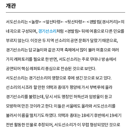
개관
서도선소리는 <놀량>·<앞산타령>·<뒷산타령>·<경발림(경사거리)>의
네곡으로 구성되며,
경기선소리
처럼 <경발림> 뒤에 여흥으로 다른 민요를
부르지 않는다. 이것은 두 지역 선소리의 공연 문화가 달랐기 때문으로,
경기선소리는 답교놀이와 같은 지역 축제에서 많이 불러 여흥으로 여러
가지 레퍼토리를 필요로 한 반면, 서도선소리는 주로 무대나 방송에서
공연되어 핵심 레퍼토리 중심으로 전승된 것으로 보인다.
서도선소리는 경기선소리의 영향으로 후에 생긴 것으로 보고 있다.
선소리의 시조라 할 만한 의택과 종대가 평양에 가서 부벽루에 올라
경기선소리를 불렀는데, 당시 서도 명창인 허득선과 임방울이 듣고
모방하여 만든 것이라고 한다. 이들은 서울에도 올라와 서도선소리를
불러서 이름을 떨치기도 하였다. 의택과 종대는 18세기 후반에서 19세기
전반 활동한 인물로 추정되어, 서도선소리가 이 무렵 형성되었던 것으로