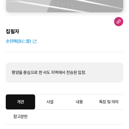
집필자
손인애(孫仁愛)
평양을 중심으로 한 서도 지역에서 전승된 입창.
개관
사설
내용
특징 및 의의
참고문헌