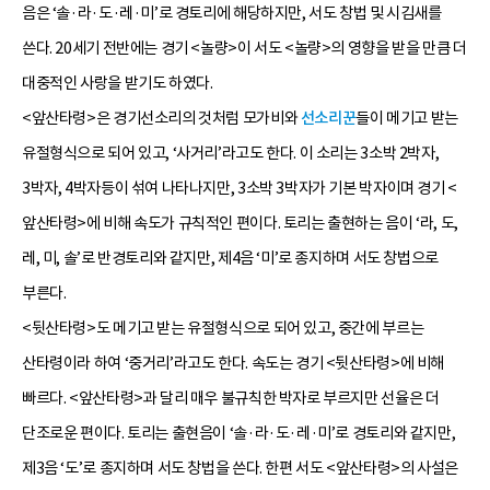
음은 ‘솔·라·도·레·미’로 경토리에 해당하지만, 서도 창법 및 시김새를
쓴다. 20세기 전반에는 경기 <놀량>이 서도 <놀량>의 영향을 받을 만큼 더
대중적인 사랑을 받기도 하였다.
<앞산타령>은 경기선소리의 것처럼 모가비와
선소리꾼
들이 메기고 받는
유절형식으로 되어 있고, ‘사거리’라고도 한다. 이 소리는 3소박 2박자,
3박자, 4박자등이 섞여 나타나지만, 3소박 3박자가 기본 박자이며 경기 <
앞산타령>에 비해 속도가 규칙적인 편이다. 토리는 출현하는 음이 ‘라, 도,
레, 미, 솔’로 반경토리와 같지만, 제4음 ‘미’로 종지하며 서도 창법으로
부른다.
<뒷산타령>도 메기고 받는 유절형식으로 되어 있고, 중간에 부르는
산타령이라 하여 ‘중거리’라고도 한다. 속도는 경기 <뒷산타령>에 비해
빠르다. <앞산타령>과 달리 매우 불규칙한 박자로 부르지만 선율은 더
단조로운 편이다. 토리는 출현음이 ‘솔·라·도·레·미’로 경토리와 같지만,
제3음 ‘도’로 종지하며 서도 창법을 쓴다. 한편 서도 <앞산타령>의 사설은