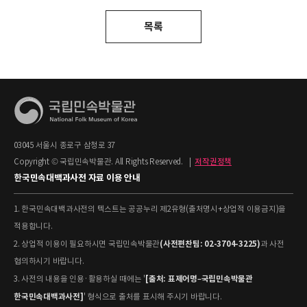
목록
03045 서울시 종로구 삼청로 37
Copyright © 국립민속박물관. All Rights Reserved.
|
저작권정책
한국민속대백과사전 자료 이용 안내
1. 한국민속대백과사전의 텍스트는 공공누리 제2유형(출처명시+상업적 이용금지)을
적용합니다.
(사전편찬팀: 02-3704-3225)
2. 상업적 이용이 필요하시면 국립민속박물관
과 사전
협의하시기 바랍니다.
[출처: 표제어명–국립민속박물관
3. 사전의 내용을 인용·활용하실 때에는 '
한국민속대백과사전]
' 형식으로 출처를 표시해 주시기 바랍니다.