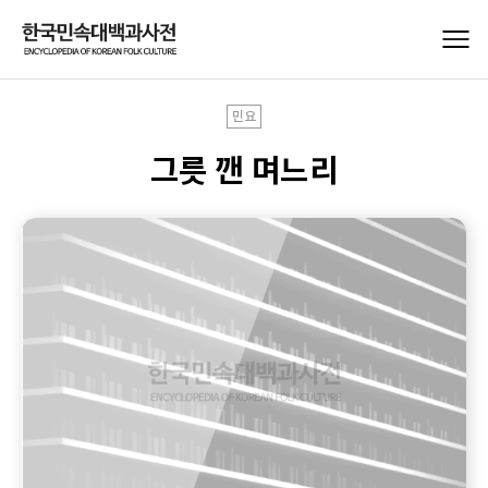
민요
그릇 깬 며느리