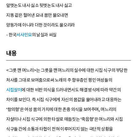
앞멧논도 내사 싫소 뒷멧논도 내사 싫고
지똥 같은 헐어낸 요내 몸만 물오내면
양동가매 아니라 더한 것이라도 물오리라
- 한국
서사민요
의 날실과 씨실
내용
<그릇 깬 며느리>는 그릇을 깬 며느리의 실수에 대한 시집 식구의 부당한
처사를 그대로 보여줌으로써 노래의 주 향유층인 평민 여성들의
시집살이
에 대한 비판 의식을 드러내면서도 해결 방식에 따라 약간의
차이를 보인다. 즉 시집 식구에게 자신의 몸값을 물어내라고 대응하는
‘항의형’은 여성 몸의 가치에 대한 존중 의식을 보여주며, 며느리의
자살이나 시집 식구에 의한 타살로 매듭짓는 ‘죽음형’은 며느리와 시집
식구들 간에 소통과 타협이 전혀 이루어지지 않는 극단적 상황을