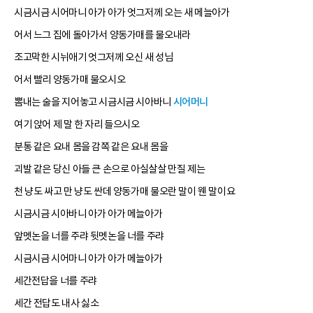
시금시금 시어마니 아가 아가 엇그저께 오는 새 메늘아가
어서 느그 집에 돌아가서 양동가매를 물오내라
조고막한 시뉘애기 엇그저께 오신 새 성님
어서 빨리 양동가매 물오시오
뽐내는 술을 지어놓고 시금시금 시아바니
시어머니
여기 앉어 제 말 한 자리 들으시오
분통 같은 요내 몸을 감쪽 같은 요내 몸을
괴발 같은 당신 아들 큰 손으로 아실살살 만질 제는
천 냥도 싸고 만 냥도 싼데 양동가매 물오란 말이 웬 말이요
시금시금 시아바니 아가 아가 메늘아가
앞멧논을 너를 주랴 뒷멧논을 너를 주랴
시금시금 시어마니 아가 아가 메늘아가
세간전답을 너를 주랴
세간 전답도 내사 싫소