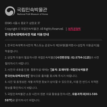
03045 서울시 종로구 삼청로 37
Copyright © 국립민속박물관. All Rights Reserved.
|
저작권정책
한국민속대백과사전 자료 이용 안내
1. 한국민속대백과사전의 텍스트는 공공누리 제2유형(출처명시+상업적 이용금지)을
적용합니다.
(사전편찬팀: 02-3704-3225)
2. 상업적 이용이 필요하시면 국립민속박물관
과 사전
협의하시기 바랍니다.
[출처: 표제어명–국립민속박물관
3. 사전의 내용을 인용·활용하실 때에는 '
한국민속대백과사전]
' 형식으로 출처를 표시해 주시기 바랍니다.
4. 사진 및 동영상은 개별 저작권 정보가 상이할 수 있으므로, 이용 전 반드시 저작권
정보를 확인하시기 바랍니다.
유물과학과(031-580-
5. 국립민속박물관 소장 사진의 원본 자료 활용을 원하시면,
5877)
로 문의하시기 바랍니다.