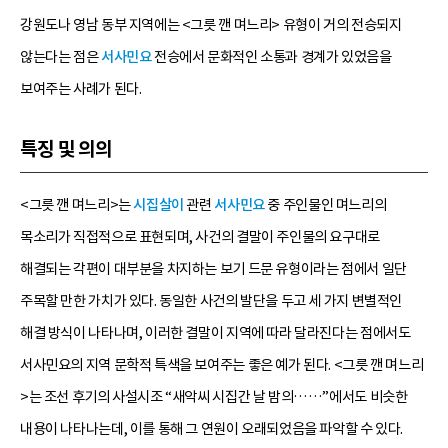
강원도나 영남 동부 지역에는 <그릇 깬 며느리> 유형이 거의 전승되지
않는다는 점은
서사민요
전승에서 문화적인 소통과 경계가 있었음을
보여주는 사례가 된다.
특징 및 의의
<그릇 깬 며느리>는
시집살이
관련
서사민요
중 주인물인 며느리의
목소리가 직접적으로 표현되며, 사건의 결말이 주인물의 요구대로
해결되는 각편이 대부분을 차지하는 보기 드문 유형이라는 점에서 일단
주목할 만한 가치가 있다. 동일한 사건의 발단을 두고 세 가지 변별적인
해결 방식이 나타나며, 이러한 결말이 지역에 따라 달라진다는 점에서도
서사민요의 지역 문학적 특색을 보여주는 좋은 예가 된다. <그릇 깬 며느리
>는 조선 후기의 사설시조 “새악씨 시집간 날 밤의……”에서도 비슷한
내용이 나타나는데, 이를 통해 그 연원이 오래되었음을 파악할 수 있다.