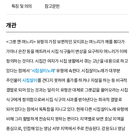
특징 및 의의
참고문헌
개관
<그릇 깬 며느리> 유형의 가장 보편적인 모티프는 며느리가 깨를 볶다가
가마나 은잔 등을 깨트려서 시집 식구들이 변상을 요구하자 며느리가 이에
항의하는 것이다. 시집간 여자가 시집 생활에서 겪는 고난을 내용으로 하고
있다는 점에서 ‘
시집살이노래
’ 유형에 속한다. 시집살이노래가 대부분
주인물이
시집살이
를 견디지 못하여 출가를 하거나 자살을 하는 등 비극적
결말로 되어 있는 것과는 달리 이 유형은 대체로 그릇값을 물어오라는 시집
식구에게 항의함으로써 시집 식구의 사과를 받아낸다는 희극적 결말로
되어 있다는 점에서 독특함을 지니고 있다. 현재 다른 시집살이노래 유형에
비해 그리 활발하게 전승되지 못하는 편이다. 지역별로 보면 호남 지역을
중심으로, 인접해 있는 영남 서부 지역에서 주로 전승된다. 강원도나 영남