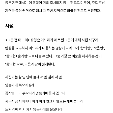
동부 지역에서는 이 유형이 거의 조사되지 않는 것으로 미루어, 주로 호남
지역을 중심 권역으로 해서 그 주변 지역으로 파급된 것으로 추정된다.
사설
<그릇 깬 며느리> 유형은 며느리가 깨트린 그릇에 대해 시집 식구가
변상을 요구하자 며느리가 대응하는 양상에 따라 크게 ‘항의형’, ‘죽음형’,
‘항의형+출가형’으로 나눌 수 있다. 그중 가장 큰 비중을 차지하는 것이
‘항의형’으로, 다음과 같이 전개된다.
시집가는 삼 일 만에 들깨 서 말 참깨 서 말
양동가매 볶으라길래
장작불 모아 볶으다가 양동가매를 깨었고나
시금시금 시아바니 아가 아가 엇그저께 오는 새 메늘아가
느거 집에 어서 가서 양동가매를 물오내라