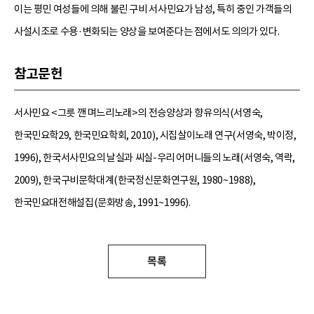
이는 평민 여성들에 의해 불린 구비 서사민요가 남성, 특히 중인 가객들의
사설시조로 수용·변화되는 양상을 보여준다는 점에서도 의의가 있다.
참고문헌
서사민요 <그릇 깬 며느리노래>의 전승양상과 향유의식(서영숙,
한국민요학29, 한국민요학회, 2010), 시집살이노래 연구(서영숙, 박이정,
1996), 한국서사민요의 날실과 씨실-우리 어머니들의 노래(서영숙, 역락,
2009), 한국구비문학대계(한국정신문화연구원, 1980~1988),
한국민요대전해설집(문화방송, 1991~1996).
목록