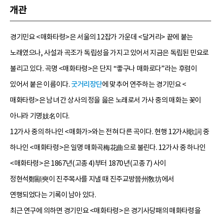
개관
경기민요 <매화타령>은 서울의 12잡가 가운데 <달거리> 끝에 붙는
노래였으나, 사설과 곡조가 독립성을 가지고 있어서 지금은 독립된 민요로
불리고 있다. 곡명 <매화타령>은 단지 “좋구나 매화로다”라는 후렴이
있어서 붙은 이름이다.
굿거리장단
에 맞추어 연주하는 경기민요 <
매화타령>은 남녀 간 상사의 정을 읊은 노래로서 가사 중의 매화는 꽃이
아니라 기명妓名이다.
12가사 중의 하나인 <매화가>와는 전혀 다른 곡이다. 현행 12가사歌詞 중
하나인 <매화타령>은 일명 매화곡梅花曲으로 불린다. 12가사 중 하나인
<매화타령>은 1867년(고종 4)부터 1870년(고종 7) 사이
정현석鄭顯奭이 진주목사를 지낼 때 진주교방晉州敎坊에서
연행되었다는 기록이 남아 있다.
최근 연구에 의하면 경기민요 <매화타령>은 경기사당패의 매화타령을