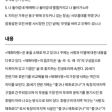
5. 나 돌아감네 에에헤 나 돌아감네 떨떨거리고 나 돌아가노라
6. 지리산 가루산 동구 밖에 우두커니 섰는 장승/ 사모품대를 하였구나
엄동설한 모진 바람 사시장천 긴긴 날에/ 무엇을 바라고 우뚝이 섰느냐
내용
<매화타령>은 꽃을 소재로 하고 있으나 주제는 사랑과 이별에 대한 내용을
다루고 있다. <매화타령>의 음조직은 ‘솔·라·도·레·미’의 구성음으로
이루어져 있고 기음인 ‘솔’로 종지하는 진경토리에 속한다. 20세기
전반기와 후반기를 비교해볼 때 <매화타령>의 가창 방식에는 약간의
차이를 보인다. 20세기 전반기에는 “좋구나 매화로구나”가 독창의 마지막
구절로 간주되었으며 이 부분을 가장 먼저 부르며 분위기를 환기시킨 후
후렴이 따라 나오는 방식으로 되어 있다. 후렴구의 마지막 악구는 “사랑도
매화로다”로서 독창의 마지막 사설인 “좋구나 매화로구나”의 “좋구나”가