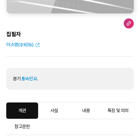
집필자
이소영(李昭咏)
경기
통속민요
.
개관
사설
내용
특징 및 의의
참고문헌