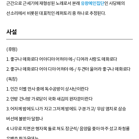
근간으로 근세기에 재형성된 노래로서 본래
유랑예인집단
인 사당패의
선소리에서 비롯된 대표적인 레퍼토리 중 하나로 추정된다.
사설
(후렴)
1. 좋구나 매화로다 어야디야 어허야 에-/ 디여라 사랑도 매화로다
2. 좋구나 매화로다 어야 디야 어허야 에-/ 두견아 울어라 좋구나 매화로다
(독창)
1. 인간 이별 만사 중에 독수공방이 상사난이란다
2. 안방 건너방 가로닫이 국화 새김의 완자문이란다
3. 어저께 밤에도 나가 자고 그저께 밤에도 구경 가고/ 무삼 염치로 삼승
버선에 볼받아 달람나
4. 나무로 치면은 행자목 돌로 쳐도 장군석/ 음양을 좇아 마주 섰고 좌청룡
우백호 한가운데는