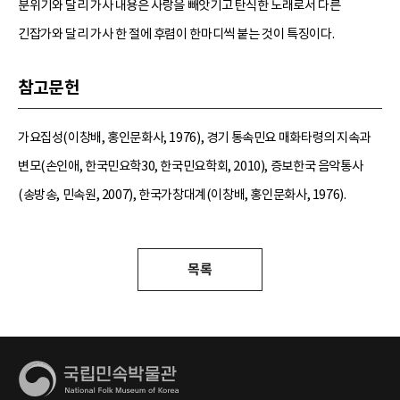
분위기와 달리 가사 내용은 사랑을 빼앗기고 탄식한 노래로서 다른
긴잡가와 달리 가사 한 절에 후렴이 한마디씩 붙는 것이 특징이다.
참고문헌
가요집성(이창배, 홍인문화사, 1976), 경기 통속민요 매화타령의 지속과
변모(손인애, 한국민요학30, 한국민요학회, 2010), 증보한국 음악통사
(송방송, 민속원, 2007), 한국가창대계(이창배, 홍인문화사, 1976).
목록