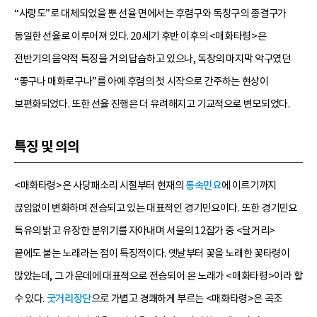
“사랑도”로 대체되었을 뿐 선율 면에서는 후렴구와 독창구의 종결구가
동일한 선율로 이루어져 있다. 20세기 후반 이후의 <매화타령>은
전반기의 음악적 특징을 거의 답습하고 있으나, 독창의 마지막 악구였던
“좋구나 매화로구나”를 아예 후렴의 첫 시작으로 간주하는 현상이
보편화되었다. 또한 선율 진행은 더 유려해지고 기교적으로 변모되었다.
특징 및 의의
<매화타령>은 사당패소리 시절부터 현재의
통속민요
에 이르기까지
끊임없이 변화하며 전승되고 있는 대표적인 경기민요이다. 또한 경기민요
특유의 밝고 유장한 분위기를 자아내며 서울의 12잡가 중 <달거리>
끝에도 붙는 노래라는 점이 특징적이다. 옛날부터 꽃을 노래한 꽃타령이
많았는데, 그 가운데에 대표적으로 전승되어 온 노래가 <매화타령>이라 할
수 있다.
굿거리장단
으로 가볍고 경쾌하게 부르는 <매화타령>은 곡조