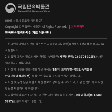
03045 서울시 종로구 삼청로 37
Copyright © 국립민속박물관. All Rights Reserved.
|
저작권정책
한국민속대백과사전 자료 이용 안내
1. 한국민속대백과사전의 텍스트는 공공누리 제2유형(출처명시+상업적 이용금지)을
적용합니다.
(사전편찬팀: 02-3704-3225)
2. 상업적 이용이 필요하시면 국립민속박물관
과 사전
협의하시기 바랍니다.
[출처: 표제어명–국립민속박물관
3. 사전의 내용을 인용·활용하실 때에는 '
한국민속대백과사전]
' 형식으로 출처를 표시해 주시기 바랍니다.
4. 사진 및 동영상은 개별 저작권 정보가 상이할 수 있으므로, 이용 전 반드시 저작권
정보를 확인하시기 바랍니다.
유물과학과(031-580-
5. 국립민속박물관 소장 사진의 원본 자료 활용을 원하시면,
5877)
로 문의하시기 바랍니다.