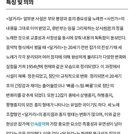
특징 및 의의
<달거리> 앞부분 사설은 부모 봉양과 효의 중요성을 노래한 <사친가>의
내용을 그대로 이어 받았고, 후반부는 임을 그리워하는 상사想思의 정을
노래한 것으로 교훈성과 서정성을 동시에 갖춰 내용의 독특함이 돋보인다.
음악적 형식에서 봤을 때 <달거리>는 20세기 전반 잡가의 전성기 때 세
노래가 각각 분리되어 여러 창자에 의해 왕성하게 불리다가 다양한 변화와
실험을 거쳐 1954년에 현재와 같은 모습으로 정리되었다. 이 과정에서
사설이 채록·정돈되었고, 장단이 규칙적으로 변화·정리되면서 20세기
초의 긴장감과 재미는 줄어들었으나 ‘빠름-느림-빠름’으로 장단의
변화미를 갖추게 되었다. 또한 12잡가 중에서 상행종지, 하행종지,
평행종지의 모든 종지 형태가 나타나는 유일한 곡이기도 하다. 세 노래
조합형인 <달거리>의 종지음과 종지 형태는 변화가 많으며, 이와 같은
현상은 잡가에
민속음악
의 가장 중요한 요소인 즉흥성과 유연성이 남아
있다는 것을 의미한다. 이와 같이 <달거리>는 화려한 목구성과 잡가의