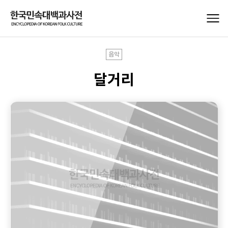
음악
달거리