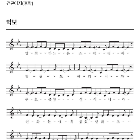
건곤이지(후략)
악보