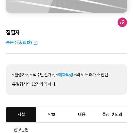
집필자
송은주(宋銀珠)
<월령가>, <적수단신가>, <
매화타령
>의 세 노래가 조합된
유절형식의 12잡가의 하나.
사설
악보
내용
특징 및 의의
참고문헌