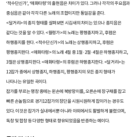
‘적수단신가’, ‘매화타령’의 출현음은 차이가 있다. 그러나 각각의 주요음과
중심음은 같아 각각 다른 노래의 조합이지만 통일감을 준다.
<달거리>의 종지 형태를 살펴보면 시김새의 차이는 있으나 종지음은
같다는 것을 알 수 있다. <월령가>의 노래는 평행종지하고, 후렴은
하행종지를 한다. <적수단신가>의 노래는 상행종지하고, 후렴은
평행종지한다. <매화타령>의 노래 4절 중 1절·2절·4절은 하행종지하고,
3절은 상행종지한다. <매화타령>의 후렴은 하행종지한다. <달거리>는
12잡가 중에서 상행종지, 하행종지, 평행종지의 모든 종지 형태가
나타나는 유일한 곡이다.
잡가를 부르는 명창 중에는 왼손에 북방망이를, 오른손에 장구채를 잡고
빠른 손놀림으로 경기12잡가의 장단을 시원시원하게 잡아가는 경우도
있다. 이것은 잡가가 실내에서뿐 아니라 야외에서도 활발하게 불렸으며,
독창 및 합창 등 다양한 형태로 향유되었음을 반증하는 예이다.