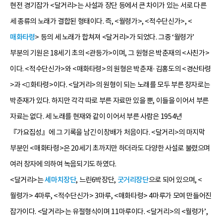
현전 경기잡가 <달거리>는 사설과 장단 등에서 큰 차이가 있는 서로 다른
세 종류의 노래가 결합된 형태이다. 즉, <월령가>, <적수단신가>, <
매화타령
> 등의 세 노래가 합쳐져 <달거리>가 되었다. 그중 ‘월령가’
부분의 기원은 18세기 초의 <관등가>이며, 그 원형은 박춘재의 <사친가>
이다. <적수단신가>와 <매화타령>의 원형은 박춘재·김홍도의 <경산타령
>과 <화타령>이다. <달거리>의 원형이 되는 노래를 모두 부른 창자로는
박춘재가 있다. 하지만 각각 따로 부른 자료만 있을 뿐, 이들을 이어서 부른
자료는 없다. 세 노래를 현재와 같이 이어서 부른 사람은 1954년
『가요집성』에 그 기록을 남긴 이창배가 처음이다. <달거리>의 마지막
부분인 <매화타령>은 20세기 초까지만 하더라도 다양한 사설로 불렸으며
여러 창자에 의하여 녹음되기도 하였다.
<달거리>는
세마치장단
, 느린6박장단,
굿거리장단
으로 되어 있으며, <
월령가> 4마루, <적수단신가> 3마루, <매화타령> 4마루가 모여 만들어진
잡가이다. <달거리>는 유절형식이며 11마루이다. <달거리>의 <월령가’,