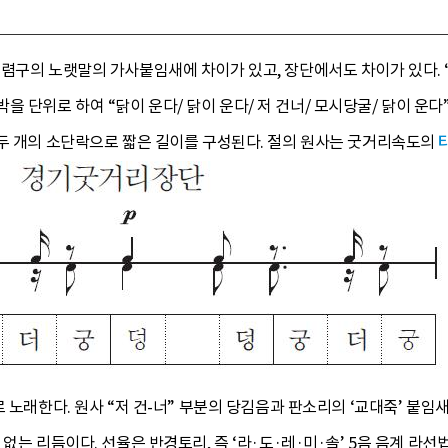
렴구의 노랫말의 가사붙임새에 차이가 있고, 장단에서도 차이가 있다. “닭
 12박을 단위로 하여 “닭이 운다/ 닭이 운다/ 저 건너/ 모시당굴/ 닭이
 두 개의 소단락으로 짧은 길이를 구성된다. 절의 원사는 굿거리속도의
 노래한다. 원사 “저 건-너” 부분의 당김음과 판소리의 ‘교대죽’ 붙임
없는 리듬이다. 선율은 반경토리, 즉 ‘라·도·레·미·솔’ 5음 음계 라선법