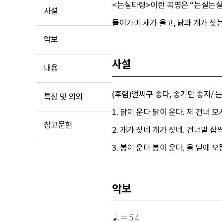
<는실타령>이란 곡명은 “는실는실 느
사설
들어가며 새가 울고, 닭과 개가 짖
악보
사설
내용
(후렴)얼씨구 좋다, 좋기만 좋지/
특징 및 의의
1. 닭이 운다 닭이 운다. 저 건너 
참고문헌
2. 개가 짖네 개가 짖네. 건너말 삽
3. 봉이 운다 봉이 운다. 울 밑에 
악보