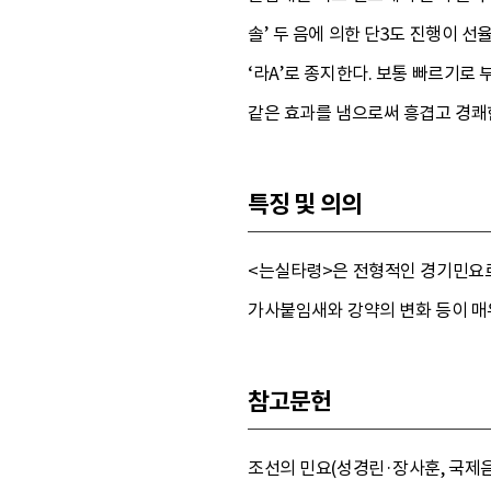
솔’ 두 음에 의한 단3도 진행이 선
‘라A’로 종지한다. 보통 빠르기로
같은 효과를 냄으로써 흥겹고 경쾌
특징 및 의의
<는실타령>은 전형적인 경기민요로
가사붙임새와 강약의 변화 등이 매
참고문헌
조선의 민요(성경린·장사훈, 국제음악문