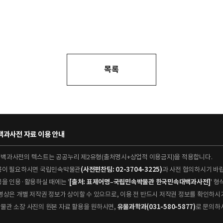
목록
과사전 자료 이용 안내
대백과사전의 텍스트는 공공누리 제2유형(출처명시+상업적 이용금지)을 적용합니다.
이용이 필요하시면 국립민속박물관
(사전편찬팀: 02-3704-3225)
과 사전 협의하시기 바
용을 인용·활용하실 때에는 '
[출처: 표제어명–국립민속박물관 한국민속대백과사전]
' 
 동영상은 개별 저작권 정보가 상이할 수 있으므로, 이용 전 반드시 저작권 정보를 확인하시
박물관 소장 사진의 원본 자료 활용을 원하시면,
유물과학과(031-580-5877)
로 문의하