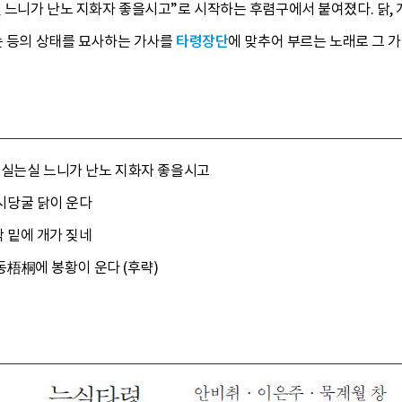
니가 난노 지화자 좋을시고”로 시작하는 후렴구에서 붙여졌다. 닭, 개, 
는 등의 상태를 묘사하는 가사를
타령장단
에 맞추어 부르는 노래로 그 가
 는실는실 느니가 난노 지화자 좋을시고
모시당굴 닭이 운다
짝 밑에 개가 짖네
오동梧桐에 봉황이 운다 (후략)