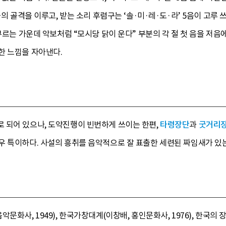
율의 골격을 이루고, 받는 소리 후렴구는 ‘솔·미·레·도·라’ 5음이 고루 
 부르는 가운데 악보처럼 “모시당 닭이 운다” 부분의 각 절 첫 음을 저
한 느낌을 자아낸다.
 되어 있으나, 도약진행이 빈번하게 쓰이는 한편,
타령장단
과
굿거리
우 특이하다. 사설의 흥취를 음악적으로 잘 표출한 세련된 짜임새가 있
화사, 1949), 한국가창대계(이창배, 홍인문화사, 1976), 한국의 장단