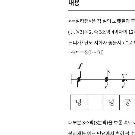
내용
<는실타령>은 각 절의 노랫말과 후
(♩.×3)×2, 즉 3소박 4박자의
느니가/ 난노 지화자 좋을시고”로
대부분 3소박(3분박)을 보통 속도로
붙임새는 여느 민요에서 흔히 볼 수 