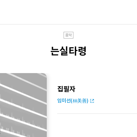
음악
는실타령
집필자
임미선(林美善)