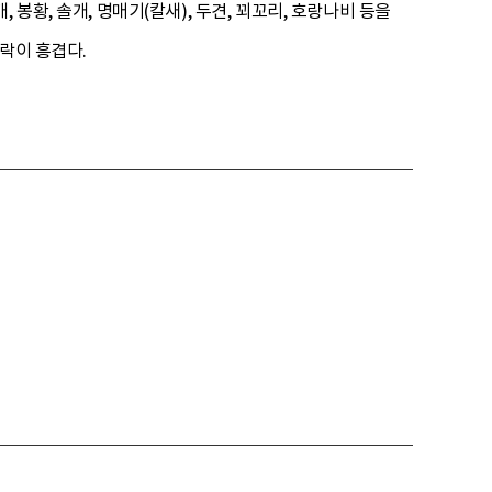
봉황, 솔개, 명매기(칼새), 두견, 꾀꼬리, 호랑나비 등을
락이 흥겹다.