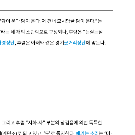
이 운다 닭이 운다. 저 건너 모시당굴 닭이 운다.”는
 운다”라는 네 개의 소단락으로 구성되나, 후렴은 “는실는실
타령장단
, 후렴은 아래와 같은 경기
굿거리장단
에 맞는다.
새 그리고 후렴 “지화-자” 부분의 당김음에 의한 독특한
(계면조)로 되고 있고, ‘도’로 종지한다.
메기는 소리
는 ‘미·