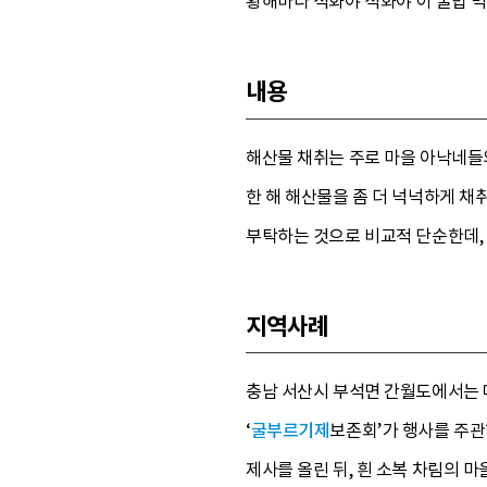
황해바다 석화야 석화야 이 굴밥 먹
내용
해산물 채취는 주로 마을 아낙네들의
한 해 해산물을 좀 더 넉넉하게 채
부탁하는 것으로 비교적 단순한데, 끝
지역사례
충남 서산시 부석면 간월도에서는
‘
굴부르기제
보존회’가 행사를 주관
제사를 올린 뒤, 흰 소복 차림의 