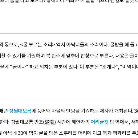
으러 물결 타고 모여라/ 황해바다 석화야 이 굴밥 먹으러 간월도 달빛 
 몫으로, <굴 부르는 소리> 역시 아낙네들의 소리이다. 굴밥을 해 들
취할 수 있기를 기원하며 북 반주에 맞추어 합창으로 부른다. 내용은 굴
에 “굴이다” 하고 외치는 부분이 있다. 이 부분은 “조개다”, “미역이
 매년
정월대보름
에 풍어와 마을의 안녕을 기원하는 제사가 개최된다. 3
한다. 정월대보름 만조(滿潮) 시간에 해안가의
어리굴젓
탑 앞에서, 
마을 아낙네 30여 명이 굴을 담은 소쿠리를 머리에 이고 북과 꽹과리를 