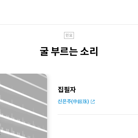
민요
굴 부르는 소리
집필자
신은주(申銀珠)