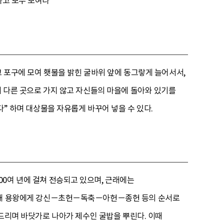
타고 모두 모여라
고 포구에 모여 횃불을 밝힌 굴바위 앞에 동그랗게 늘어서서,
이 다른 곳으로 가지 않고 자신들의 마을에 돌아와 있기를
다” 하며 대상물을 자유롭게 바꾸어 넣을 수 있다.
00여 년에 걸쳐 전승되고 있으며, 근래에는
서해 용왕에게 강신－초헌－독축－아헌－종헌 등의 순서로
두드리며 바닷가로 나아가 제수인 굴밥을 뿌린다. 이때