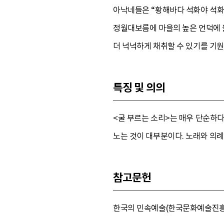
아낙네들은 “황해바다 석화야 석화
정월대보름에 마을의 높은 언덕에 올
더 넉넉하게 채취할 수 있기를 기원
특징 및 의의
<굴 부르는 소리>는 매우 단순하다
노는 것이 대부분이다. 노래와 의례
참고문헌
한국의 민속예술(한국문화예술진흥원, 