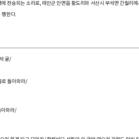
역에 전승되는 소리로, 태안군 안면읍 황도리와 서산시 부석면 간월리에서
를 행한다.
석 굴/
을로 돌아와라/
돌아와라/