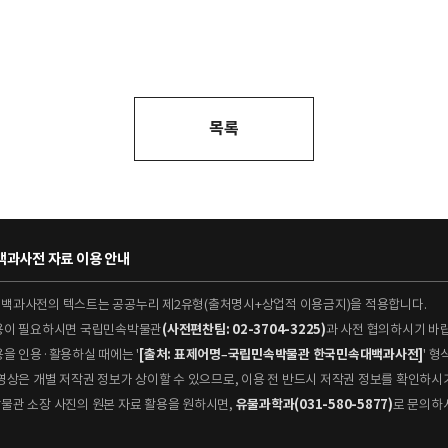
목록
과사전 자료 이용 안내
대백과사전의 텍스트는 공공누리 제2유형(출처명시+상업적 이용금지)을 적용합니다.
이용이 필요하시면 국립민속박물관
(사전편찬팀: 02-3704-3225)
과 사전 협의하시기 바
용을 인용·활용하실 때에는 '
[출처: 표제어명–국립민속박물관 한국민속대백과사전]
' 
 동영상은 개별 저작권 정보가 상이할 수 있으므로, 이용 전 반드시 저작권 정보를 확인하시
박물관 소장 사진의 원본 자료 활용을 원하시면,
유물과학과(031-580-5877)
로 문의하