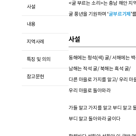
<굴 부르는 소리>는 충남 해안 지
사설
굴 풍년을 기원하며 ‘
굴부르기제
’
내용
사설
지역사례
동해에는 청석(색) 굴/ 서해에는 백
특징 및 의의
남해는 적석 굴/ 북해는 흑석 굴/
참고문헌
다른 마을로 가지를 말고/ 우리 마
우리 마을로 돌아와라
가들 말고 가지를 말고 부디 말고 
부디 말고 돌아와라 굴이다