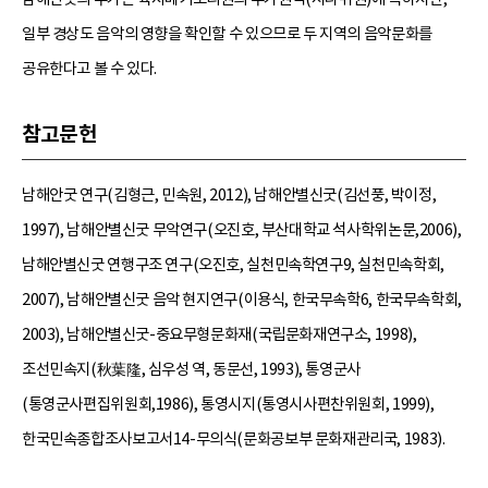
일부 경상도 음악의 영향을 확인할 수 있으므로 두 지역의 음악문화를
공유한다고 볼 수 있다.
참고문헌
남해안굿 연구(김형근, 민속원, 2012), 남해안별신굿(김선풍, 박이정,
1997), 남해안별신굿 무악연구(오진호, 부산대학교 석사학위논문,2006),
남해안별신굿 연행구조 연구(오진호, 실천민속학연구9, 실천민속학회,
2007), 남해안별신굿 음악 현지연구(이용식, 한국무속학6, 한국무속학회,
2003), 남해안별신굿-중요무형문화재(국립문화재연구소, 1998),
조선민속지(秋葉隆, 심우성 역, 동문선, 1993), 통영군사
(통영군사편집위원회,1986), 통영시지(통영시사편찬위원회, 1999),
한국민속종합조사보고서14-무의식(문화공보부 문화재관리국, 1983).