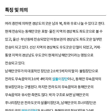
특징 및 의의
여러 증언에 의하면 경상도의 굿은 남과 북, 좌와 우로 나눌 수 있다고 한다.
현재 전승되는 동해안굿은 포항·울진 지역의 경상북도 좌도굿으로 볼 수
있고, 울산·부산등에 전승되었던 어청보권의 경상남도 좌도굿은 일부만
전승이 되고 있다. 선산 지역의 경상북도 우도굿은 단절이 되었고, 거제·
통영 지역의 경상남도 우도굿이 현재의 남해안굿이라는 명칭으로
전승되고 있다.
남해안굿무가의 대표적인 장단은 2소박 5박자의 말미·불림장단으로
전라도 무속음악의 3소박 4박자의
살풀이장단
이나, 동해안 무속음악의
청보장단과는 구별된다. 하지만 전라도의 무속음악과 동해안굿의
무속음악과 유사한 측면도 많다. 박자 구조로 보면 남해안굿의
푸너리장단은 전라도굿의 살풀이장단과, 남해안굿의 조너리장단은
전라도굿의
엇모리장단
과 유사하다. 동해안굿의 청보3장은 2소박