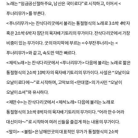
노래는 “임금공신절하주요, 남산은 국이로다”로 시작하고, 이어서 <
푸너리무가>를 부른다.
<푸너리무가>는 잔삭다리굿에서 불리는 통절형식의 노래로 3소박 4박자
혹은 2소박 6박자 장단의 육자배기토리의 무가이다. 잔삭다리굿에서 가장
비중이 있는 무가이다. 굿의 마지막에 부르는 <수부잔푸너리>는 <
푸너리무가>와 같고, 속도만 약간 빠르다.
<제석노래>는 잔삭다리굿에서 <푸너리무가> 다음에 불리는 노래로 짧은
통절형식의 2소박 10박자의 육자배기토리의 무가이다. 사설은 “오날이요
오날이로다에～”로 시작하며, 고악보의 <만대엽>의 가사인 “오날이
오날이쇼셔”와 유사하다.
<제만수>는 잔삭다리굿에서 <제석노래> 다음에 불리는 노래로
통절형식의 3소박 8박자의 육자배기토리의 무가이다. “어라 만수 어라
대신이야～”로 시작하여 여러 신들을 즐겁게 하는 내용의 무가이다.
<말미>·<불림>은 남해안굿의 대표적인 무가가 통절형식의 2소박