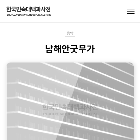
음악
남해안굿무가