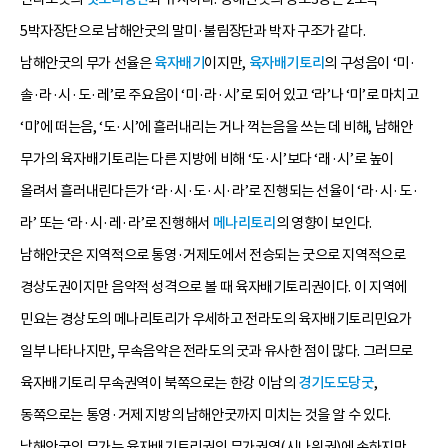
5박자장단으로 남해안굿의 말미·불림장단과 박자 구조가 같다.
남해안굿의 무가 선율은
육자배기
이지만,
육자배기토리
의 구성음이 ‘미·
솔·라·시·도·레’로 주요음이 ‘미·라·시’로 되어 있고 ‘라’나 ‘미’로 마치고
‘미’에 떠는음, ‘도·시’에 흘러내리는 거나 꺽는음을 쓰는 데 비해, 남해안
무가의 육자배기토리는 다른 지방에 비해 ‘도·시’보다 ‘래·시’로 높이
올려서 흘러내린다든가 ‘라·시·도·시·라’로 진행되는 선율이 ‘라·시·도·
라’ 또는 ‘라·시·레·라’로 진행해서
메나리토리
의 영향이 보인다.
남해안굿은 지역적으로 통영·거제도에서 전승되는 굿으로 지역적으로
경상도권이지만 음악적 성격으로 볼 때 육자배기토리권이다. 이 지역에
민요는 경상도의 메나리토리가 우세하고 전라도의 육자배기토리민요가
일부 나타나지만, 무속음악은 전라도의 굿과 유사한 점이 많다. 그러므로
육자배기토리 무속권역이 북쪽으로는 한강 이남의
경기도도당굿
,
동쪽으로는 통영·거제 지방의 남해안굿까지 미치는 것을 알 수 있다.
남해안굿의 무가는 육자배기토리권의 무가권역(시나위권)에 속하지만,