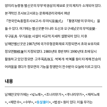
양지리 능량동 별신굿의 무부 박경삼의 제보로 굿의 제차가 소개되어 있다.
본격적인 조사보고서로는 문화재관리국에서 펴낸
『한국민속종합조사보고서-무의식巫儀式』 「통영지방의 무의식」 을
들 수 있다. 여기에는 별신굿뿐 아니라 도신과 오구새남굿의 무악巫樂·
무구巫具·무가巫歌 사설이 비교적 자세히 설명되어 있다. 이후
남해안별신굿은 1987년에 국가무형문화재로 지정되면서 초대 보유자로
정모연鄭模蓮이 지정되었다. 1980년대 후반부터 1990년대 초에 당시
활동하고 있던 정모연·고주옥高珠玉·박복개·박복률 등이 타계해 전승의
어려움을 겪다가 정모연의 기능을 정영만이 전수받아 오늘에 이르고 있다.
내용
남해안굿무가에는 <넋노래>, <조너리무가>, <푸너리무가>, <제석노래
>, <제만수>, <수부>, <
동살풀이
>, <법성> 등이 있다. 이들 무가는