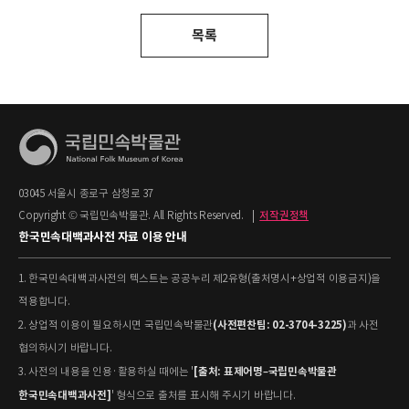
목록
03045 서울시 종로구 삼청로 37
Copyright © 국립민속박물관. All Rights Reserved.
|
저작권정책
한국민속대백과사전 자료 이용 안내
1. 한국민속대백과사전의 텍스트는 공공누리 제2유형(출처명시+상업적 이용금지)을
적용합니다.
(사전편찬팀: 02-3704-3225)
2. 상업적 이용이 필요하시면 국립민속박물관
과 사전
협의하시기 바랍니다.
[출처: 표제어명–국립민속박물관
3. 사전의 내용을 인용·활용하실 때에는 '
한국민속대백과사전]
' 형식으로 출처를 표시해 주시기 바랍니다.