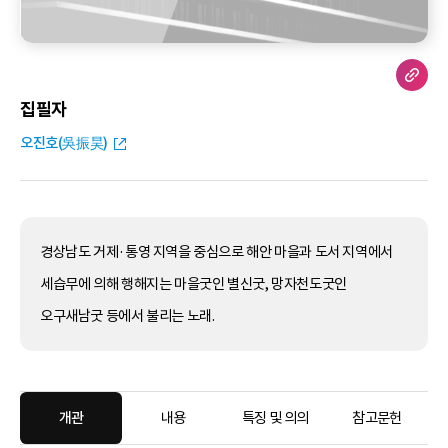
집필자
오진호(吳振昊)
경상남도 거제·통영 지역을 중심으로 해안 마을과 도서 지역에서
세습무에 의해 행해지는 마을굿인 별신굿, 망자천도굿인
오구새남굿 등에서 불리는 노래.
개관
내용
특징 및 의의
참고문헌