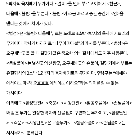
5박자의 육자배기 무가이다. <말미>를 먼저 부르고 이어서 <천근>,
다음에 <불림>을 부른다. <불림>이 조금 빠르고 중간 중간에 <염>을
댄다는 것에서 차이가 있다.
<법성>은 <불림> 다음에 부르는 노래로 3소박 4박자의 육자배기토리의
무가이다. 악사가 바라지로 “나무아미타불”의 가사를 부른다. <법성>은
오구새남굿을 할 때 길닦기 같은 중요한 의식 절차에서도 자주 사용된다.
<동살풀이>는 별신굿의 선왕굿, 오구새남굿의 손풀이, 길닦기에서 부르는
유절형식의 2소박 12박자의 육자배기토리 무가이다. 후렴구는 “에헤야
에헤야노 마-하 으흐흐흐 에헤야노 이히요”라는 의미를 알 수 없는
가사이다.
이외에도 <환생탄일>·<축문>·<시왕탄일>·<칠공주풀이>·<손님풀이>
와 같은 무가는 일정한 박자와 선율 없이 구연하는 무가이고, <환생탈일
>·<축문>·<시왕탄일>은 교술무가로, <칠공주풀이>·<손님풀이>는
서사무가로 분류된다.