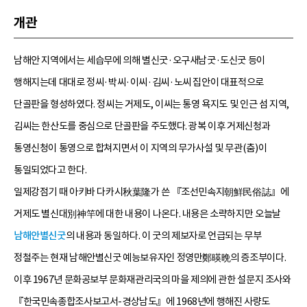
개관
남해안 지역에서는 세습무에 의해 별신굿·오구새남굿·도신굿 등이
행해지는데 대대로 정씨·박씨·이씨·김씨·노씨 집안이 대표적으로
단골판을 형성하였다. 정씨는 거제도, 이씨는 통영 욕지도 및 인근 섬 지역,
김씨는 한산도를 중심으로 단골판을 주도했다. 광복 이후 거제신청과
통영신청이 통영으로 합쳐지면서 이 지역의 무가사설 및 무관(춤)이
통일되었다고 한다.
일제강점기 때 아키바 다카시秋葉隆가 쓴 『조선민속지朝鮮民俗誌』에
거제도 별신대別神竿에 대한 내용이 나온다. 내용은 소략하지만 오늘날
남해안별신굿
의 내용과 동일하다. 이 굿의 제보자로 언급되는 무부
정철주는 현재 남해안별신굿 예능보유자인 정영만鄭暎晩의 증조부이다.
이후 1967년 문화공보부 문화재관리국의 마을 제의에 관한 설문지 조사와
『한국민속종합조사보고서-경상남도』에 1968년에 행해진 사량도