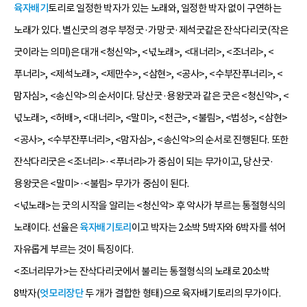
육자배기
토리로 일정한 박자가 있는 노래와, 일정한 박자 없이 구연하는
노래가 있다. 별신굿의 경우 부정굿·가망굿·제석굿같은 잔삭다리굿(작은
굿이라는 의미)은 대개 <청신악>, <넋노래>, <대너리>, <조너리>, <
푸너리>, <제석노래>, <제만수>, <삼현>, <공사>, <수부잔푸너리>, <
맘자심>, <송신악>의 순서이다. 당산굿·용왕굿과 같은 굿은 <청신악>, <
넋노래>, <허배>, <대너리>, <말미>, <천근>, <불림>, <법성>, <삼현>
<공사>, <수부잔푸너리>, <맘자심>, <송신악>의 순서로 진행된다. 또한
잔삭다리굿은 <조너리>·<푸너리>가 중심이 되는 무가이고, 당산굿·
용왕굿은 <말미>·<불림> 무가가 중심이 된다.
<넋노래>는 굿의 시작을 알리는 <청신악> 후 악사가 부르는 통절형식의
노래이다. 선율은
육자배기토리
이고 박자는 2소박 5박자와 6박자를 섞어
자유롭게 부르는 것이 특징이다.
<조너리무가>는 잔삭다리굿에서 불리는 통절형식의 노래로 20소박
8박자(
엇모리장단
두 개가 결합한 형태)으로 육자배기토리의 무가이다.