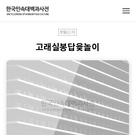
정월(正月)
고래실봉답윷놀이