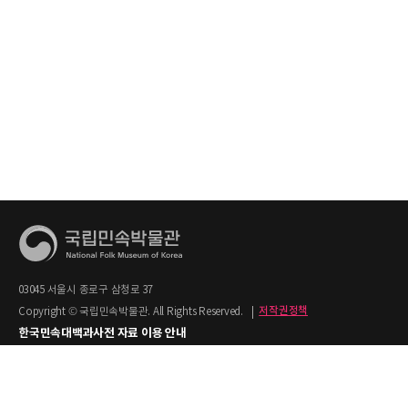
03045 서울시 종로구 삼청로 37
Copyright © 국립민속박물관. All Rights Reserved.
|
저작권정책
한국민속대백과사전 자료 이용 안내
1. 한국민속대백과사전의 텍스트는 공공누리 제2유형(출처명시+상업적 이용금지)을
적용합니다.