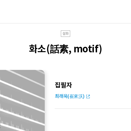
설화
화소(話素, motif)
집필자
최래옥(崔來沃)